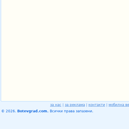
за нас
|
за реклама
|
контакти
|
мобилна в
© 2026.
Botevgrad.com.
Всички права запазени.