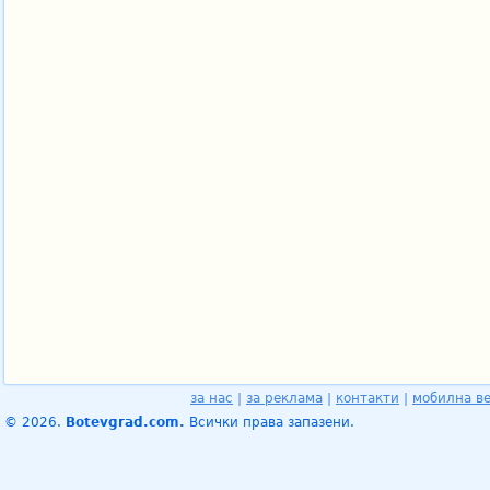
за нас
|
за реклама
|
контакти
|
мобилна в
© 2026.
Botevgrad.com.
Всички права запазени.