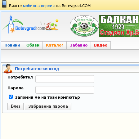
Вижте
мобилна версия
на Botevgrad.COM
Новини
Обяви
Каталог
Забавно
Видео
Потребителски вход
Потребител
Парола
Запомни ме на този компютър
Влез
Забравена парола