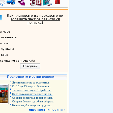
Как планирате да прекарате по-
голямата част от лятната си
почивка?
а море
 планината
а село
 чужбина
 дома
се още не съм решил/а
Гласувай
Последните местни новини
Две първи места за състезател..
От 10 до 13 август: Временни ..
Технологии с кауза: 3D работи..
Нова възможност за местния би..
Община Ботевград търси специа..
Община Ботевград обяви общест..
Балкан загуби нещастно у дома..
още местни новини »