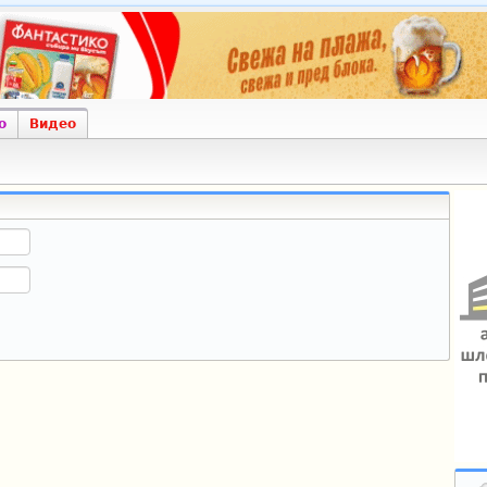
о
Видео