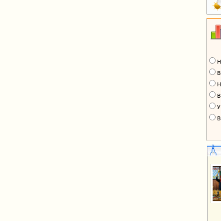
Н
В
Н
В
У
В