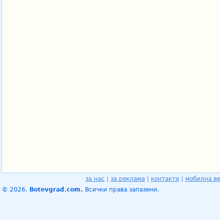
за нас
|
за реклама
|
контакти
|
мобилна в
© 2026.
Botevgrad.com.
Всички права запазени.