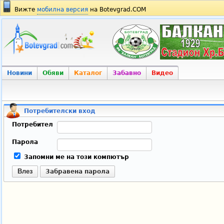
Вижте
мобилна версия
на Botevgrad.COM
Новини
Обяви
Каталог
Забавно
Видео
Потребителски вход
Потребител
Парола
Запомни ме на този компютър
Влез
Забравена парола