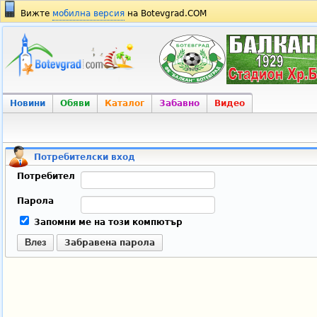
Вижте
мобилна версия
на Botevgrad.COM
Новини
Обяви
Каталог
Забавно
Видео
Потребителски вход
Потребител
Парола
Запомни ме на този компютър
Влез
Забравена парола