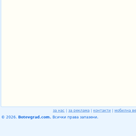
за нас
|
за реклама
|
контакти
|
мобилна в
© 2026.
Botevgrad.com.
Всички права запазени.