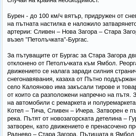
случаи на крайна необходимост.
Бурен - до 100 км/ч вятър, придружен от сн
на пътната настилка е наложило затварянето
артерии: Сливен – Нова Загора – Стара Заг
възел "Петолъчката"-Бургас.
За пътуващите от Бургас за Стара Загора д
отклонено от Петолъчката към Ямбол. Реорг
движението се налага заради силния страни
снегонавявания, казаха от Пътно поддържан
село Калояново има закъсали тирове и това
от които са разположени напречно на пътя.
на автомобили с ремаркета и полуремаркета 
Котел – Тича, Сливен – Ичера. Затворен е п
река. Пътят от новозагорската детелина – Г
затворен, като движението е пренасочено пр
Раднево – Стара Загора. Пътищата в Ямбол с