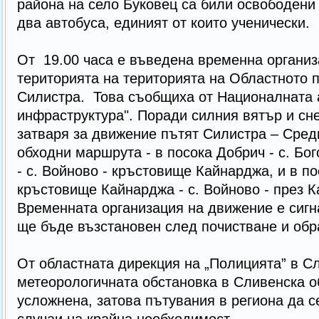
района на село Буковец са били освободени
два автобуса, единият от които ученически.
От 19.00 часа е въведена временна организ
територията на територията на Областното 
Силистра. Това съобщиха от Националната 
инфраструктура". Поради силния вятър и сн
затваря за движение пътят Силистра – Сред
обходни маршрута - в посока Добрич - с. Бог
- с. Войново - кръстовище Кайнарджа, и в по
кръстовище Кайнарджа - с. Войново - през Ка
Временната организация на движение е сигн
ще бъде възстановен след почистване и обр
От областната дирекция на „Полицията” в С
метеорологичната обстановка в Сливенска о
усложнена, затова пътувания в региона да 