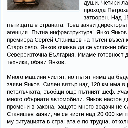
души. Четири ла
прохода Петроха
затворен. Над 1
пътищата в страната. Това заяви директоръ
агенция „Пътна инфраструктура” Янко Янков
премиера Сергей Станишев на пътен възел 
Старо село. Янков очаква да се усложни обс
Североизточна България. Имаме готовност 
техника, обяви Янков.
Много машини чистят, но пътят няма да бъде
заяви Янков. Силен вятър над 120 км има в
петолъчката, съобщи още пътният шеф. Уча
много обърнати автомобили. Янков настоя д
промени в закона, защото много водачи не с
Станишев заяви, че се чисти над 20 000 км 
му ситуацията в страната е по-трудна, откол