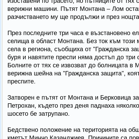
изоставени по трасето, но пътниците от тях 
верижни машини. Пътят Монтана – Лом оста
разчистването му ще продължи и през нощта,
През последните три часа е възстановено ел
селища в област Монтана. Без ток към този 
села в региона, съобщиха от "Гражданска за
буря и навятите преспи няма достъп до три с
Болните от тях се извозват до болницата в 
верижна шейна на "Гражданска защита", коя
преспите.
Затворен е пътят от Монтана и Берковица з
Петрохан, където през деня паднаха няколко
шосето бе затрупано.
Бедствено положение на територията на об
кметът Минчо Казанджиев. Причините са по