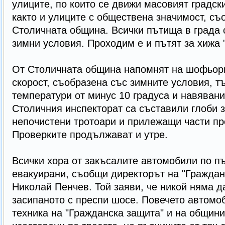
улиците, по които се движи масовият градск
както и улиците с обществена значимост, с
Столичната община. Всички пътища в града 
зимни условия. Проходим е и пътят за хижа 
От Столичната община напомнят на шофьори
скорост, съобразена със зимните условия, тъ
температури от минус 10 градуса и навявани
Столичния инспекторат са съставили глоби з
непочистени тротоари и прилежащи части пр
Проверките продължават и утре.
Всички хора от закъсалите автомобили по п
евакуирани, съобщи директорът на "Граждан
Николай Пенчев. Той заяви, че никой няма д
засипаното с преспи шосе. Повечето автомоб
техника на "Гражданска защита" и на общини