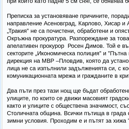
при които като падне 5 см сняг, се обявява 
Преписка за установяване причините, порад
направление Асеновград, Карлово, Хисар и 
„Тракия” не са почистени, обработени и опяс
Окръжна прокуратура. Разпореждане за това
апелативен прокурор Росен Димов. Той е въ
секторите „Икономическа полиция” и ”Пътна
дирекция на МВР –Пловдив, която да устан
лица не са изпълнили задълженията си, с ко
комуникационната мрежа и гражданите в кр
Два пъти през тази нощ ще бъдат обработен
улиците, по които се движи масовият градск
както и улиците с обществена значимост, с
Столичната община. Всички пътища в града 
зимни условия. Проходим е и пътят за хижа 