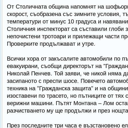
От Столичната община напомнят на шофьори
скорост, съобразена със зимните условия, тъ
температури от минус 10 градуса и навявани
Столичния инспекторат са съставили глоби з
непочистени тротоари и прилежащи части пр
Проверките продължават и утре.
Всички хора от закъсалите автомобили по п
евакуирани, съобщи директорът на "Граждан
Николай Пенчев. Той заяви, че никой няма д
засипаното с преспи шосе. Повечето автомоб
техника на "Гражданска защита" и на общини
изоставени по трасето, но пътниците от тях 
верижни машини. Пътят Монтана – Лом оста
разчистването му ще продължи и през нощта,
През последните три часа е възстановено ел