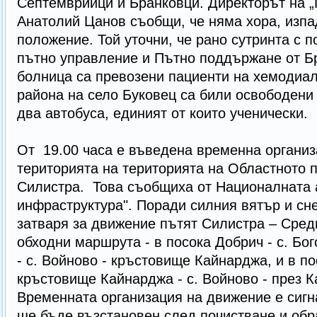
Септемврийци и Бранковци. Директорът на „
Анатолий Цанов съобщи, че няма хора, изпа
положение. Той уточни, че рано сутринта с 
пътно управление и Пътно поддържане от Б
болница са превозени пациенти на хемодиал
района на село Буковец са били освободени
два автобуса, единият от които ученически.
От 19.00 часа е въведена временна организ
територията на територията на Областното 
Силистра. Това съобщиха от Националната 
инфраструктура". Поради силния вятър и сн
затваря за движение пътят Силистра – Сред
обходни маршрута - в посока Добрич - с. Бог
- с. Войново - кръстовище Кайнарджа, и в по
кръстовище Кайнарджа - с. Войново - през Ка
Временната организация на движение е сигн
ще бъде възстановен след почистване и обр