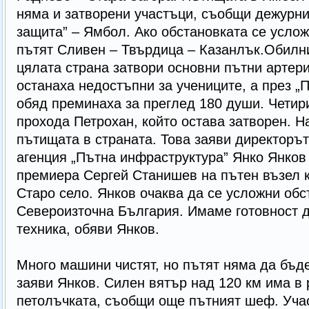
няма и затворени участъци, съобщи дежурни
защита” – Ямбол. Ако обстановката се услож
пътят Сливен – Твърдица – Казанлък.Обилн
цялата страна затвори основни пътни артер
останаха недостъпни за учениците, а през „П
обяд преминаха за преглед 180 души. Четир
прохода Петрохан, който остава затворен. 
пътищата в страната. Това заяви директоръ
агенция „Пътна инфраструктура” Янко Янков
премиера Сергей Станишев на пътен възел 
Старо село. Янков очаква да се усложни обс
Североизточна България. Имаме готовност 
техника, обяви Янков.
Много машини чистят, но пътят няма да бъде
заяви Янков. Силен вятър над 120 км има в
петолъчката, съобщи още пътният шеф. Уча