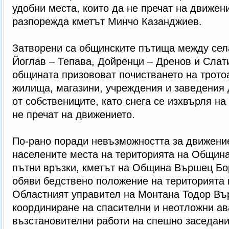
удобни места, които да не пречат на движени
разпорежда кметът Минчо Казанджиев.
Затворени са общинските пътища между сел
Йоглав – Тепава, Дойренци – Дренов и Слат
общината призововат почистването на трото
жилища, магазини, учреждения и заведения
от собствениците, като снега се изхвърля на
не пречат на движението.
По-рано поради невъзможността за движени
населените места на територията на Общин
пътни връзки, кметът на Община Вършец Б
обяви бедствено положение на територията
Областният управител на Монтана Тодор Въ
координиране на спасителни и неотложни ав
възстановителни работи на спешно заседани