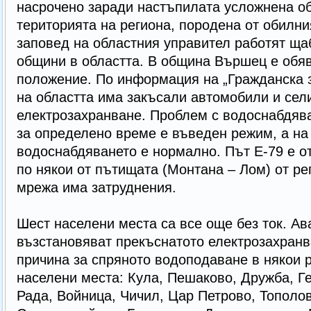
насрочено заради настъпилата усложнена об
територията на региона, породена от обилни
заповед на областния управител работят ща
общини в областта. В община Вършец е обя
положение. По информация на „Гражданска 
на областта има закъсали автомобили и сел
електрозахранване. Проблем с водоснабдява
за определено време е въведен режим, а на
водоснабдяването е нормално. Път Е-79 е о
по някои от пътищата (Монтана – Лом) от ре
мрежа има затруднения.
Шест населени места са все още без ток. Ав
възстановяват прекъснатото електрозахранв
причина за спряното водоподаване в някои р
населени места: Кула, Пешаково, Дружба, Г
Рада, Войница, Чичил, Цар Петрово, Тополов