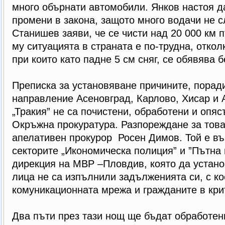
много обърнати автомобили. Янков настоя д
промени в закона, защото много водачи не с
Станишев заяви, че се чисти над 20 000 км 
му ситуацията в страната е по-трудна, откол
при които като падне 5 см сняг, се обявява 
Преписка за установяване причините, порад
направление Асеновград, Карлово, Хисар и 
„Тракия” не са почистени, обработени и опяс
Окръжна прокуратура. Разпореждане за това
апелативен прокурор Росен Димов. Той е въ
секторите „Икономическа полиция” и ”Пътна
дирекция на МВР –Пловдив, която да устан
лица не са изпълнили задълженията си, с ко
комуникационната мрежа и гражданите в кр
Два пъти през тази нощ ще бъдат обработен