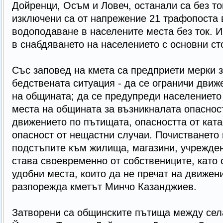
Дойренци, Осъм и Ловеч, останали са без то
изключени са от напрежение 21 трафопоста в
водоподаване в населените места без ток. 
в снабдяването на населението с основни сто
Със заповед на кмета са предприети мерки з
бедствената ситуация - да се ограничи движ
на общината; да се предупреди населението
места на общината за възникналата опаснос
движението по пътищата, опасността от кат
опасност от нещастни случаи. Почистването 
подстъпите към жилища, магазини, учрежден
става своевременно от собствениците, като 
удобни места, които да не пречат на движени
разпорежда кметът Минчо Казанджиев.
Затворени са общинските пътища между сел