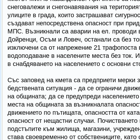
снеговалежи и снегонавявания на територия
улиците в града, които застрашават сигурно
създават непосредствена опасност при прид
МПС. Възникнали са аварии на ел. проводи в
Дойренци, Осъм и Ловеч, останали са без то
изключени са от напрежение 21 трафопоста в
водоподаване в населените места без ток. 
в снабдяването на населението с основни сто
Със заповед на кмета са предприети мерки з
бедствената ситуация - да се ограничи движ
на общината; да се предупреди населението
места на общината за възникналата опаснос
движението по пътищата, опасността от кат
опасност от нещастни случаи. Почистването 
подстъпите към жилища, магазини, учрежден
става своевременно от собствениците, като 