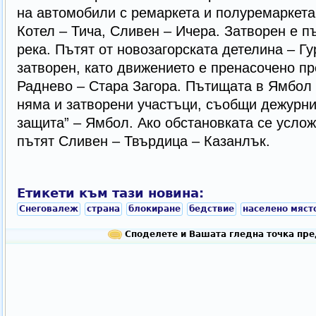
на автомобили с ремаркета и полуремаркета 
Котел – Тича, Сливен – Ичера. Затворен е п
река. Пътят от новозагорската детелина – Г
затворен, като движението е пренасочено пр
Раднево – Стара Загора. Пътищата в Ямбол с
няма и затворени участъци, съобщи дежурни
защита” – Ямбол. Ако обстановката се услож
пътят Сливен – Твърдица – Казанлък.
Етикети към тази новина:
Снеговалеж
страна
блокиране
бедствие
населено мяст
Споделете и Вашата гледна точка пре