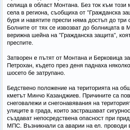
селища в област Монтана. Без ток към този 
села в региона, съобщиха от "Гражданска за
буря и навятите преспи няма достъп до три с
Болните от тях се извозват до болницата в 
верижна шейна на "Гражданска защита", коя
преспите.
Затворен е пътят от Монтана и Берковица з
Петрохан, където през деня паднаха няколко
шосето бе затрупано.
Бедствено положение на територията на об
кметът Минчо Казанджиев. Причините са по
снеговалежи и снегонавявания на територия
улиците в града, които застрашават сигурно
създават непосредствена опасност при прид
МПС. Възникнали са аварии на ел. проводи в