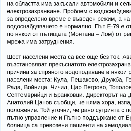
на областта има закъсали автомобили и сел
електрозахранване. Проблем с водоснабдява
за определено време е въведен режим, а на
водоснабдяването е нормално. Път Е-79 е о
по някои от пътищата (Монтана – Лом) от ре
мрежа има затруднения.
Шест населени места са все още без ток. Ав
възстановяват прекъснатото електрозахранв
причина за спряното водоподаване в някои р
населени места: Кула, Пешаково, Дружба, Г
Рада, Войница, Чичил, Цар Петрово, Тополов
Септемврийци и Бранковци. Директорът на „
Анатолий Цанов съобщи, че няма хора, изпа
положение. Той уточни, че рано сутринта с 
пътно управление и Пътно поддържане от Б
болница са превозени пациенти на хемодиал