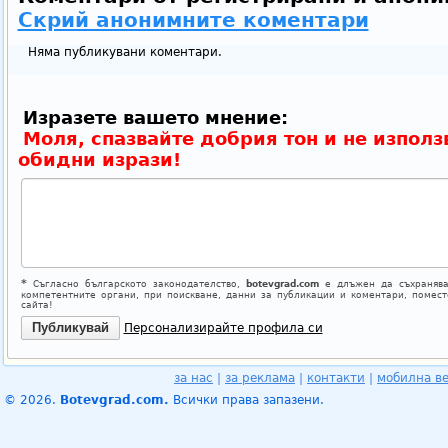
Скрий анонимните коментари
Няма публикувани коментари.
Изразете вашето мнение:
Моля, спазвайте добрия тон и не използ
обидни изрази!
*
Съгласно българското законодателство,
botevgrad.com
е длъжен да съхранява
компетентните органи, при поискване, данни за публикации и коментари, помес
сайта!
Персонализирайте профила си
за нас
|
за реклама
|
контакти
|
мобилна в
© 2026.
Botevgrad.com.
Всички права запазени.