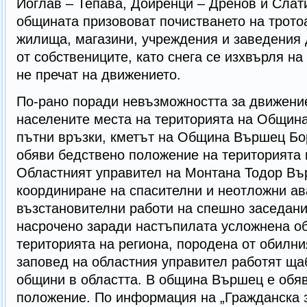
Йоглав – Тепава, Дойренци – Дренов и Слат
общината призововат почистването на трото
жилища, магазини, учреждения и заведения
от собствениците, като снега се изхвърля на
не пречат на движението.
По-рано поради невъзможността за движени
населените места на територията на Общин
пътни връзки, кметът на Община Вършец Б
обяви бедствено положение на територията
Областният управител на Монтана Тодор Въ
координиране на спасителни и неотложни ав
възстановителни работи на спешно заседани
насрочено заради настъпилата усложнена об
територията на региона, породена от обилни
заповед на областния управител работят ща
общини в областта. В община Вършец е обя
положение. По информация на „Гражданска 