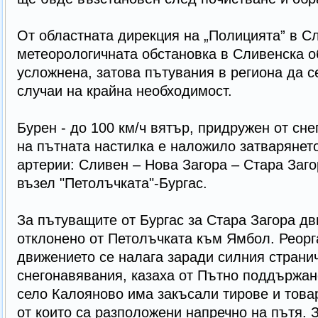
От областната дирекция на „Полицията” в С
метеорологичната обстановка в Сливенска о
усложнена, затова пътувания в региона да 
случаи на крайна необходимост.
Бурен - до 100 км/ч вятър, придружен от сн
на пътната настилка е наложило затварянето
артерии: Сливен – Нова Загора – Стара Заг
възел "Петолъчката"-Бургас.
За пътуващите от Бургас за Стара Загора д
отклонено от Петолъчката към Ямбол. Реорг
движението се налага заради силния страни
снегонавявания, казаха от Пътно поддържан
село Калояново има закъсали тирове и това
от които са разположени напречно на пътя.