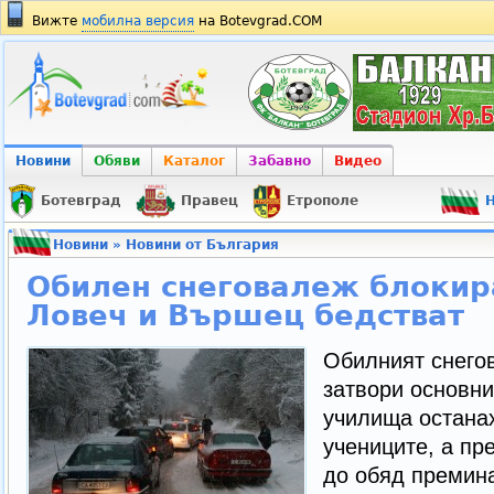
Вижте
мобилна версия
на Botevgrad.COM
Новини
Обяви
Каталог
Забавно
Видео
Ботевград
Правец
Етрополе
Н
Новини
»
Новини от България
Обилен снеговалеж блокира
Ловеч и Вършец бедстват
Обилният снего
затвори основни
училища остана
учениците, а пре
до обяд премина