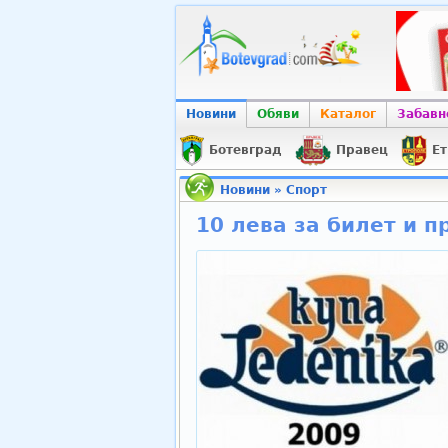
Новини
Обяви
Каталог
Забавн
Ботевград
Правец
Ет
Новини
»
Спорт
10 лева за билет и п