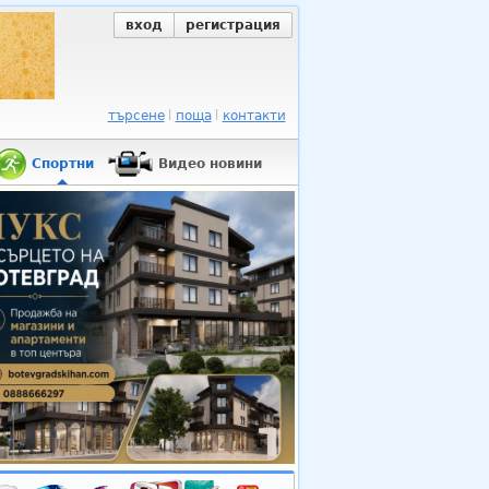
вход
регистрация
търсене
поща
контакти
Спортни
Видео новини