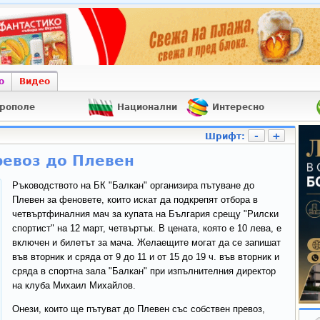
о
Видео
рополе
Национални
Интересно
-
+
Шрифт:
ревоз до Плевен
Ръководството на БК "Балкан" организира пътуване до
Плевен за феновете, които искат да подкрепят отбора в
четвъртфиналния мач за купата на България срещу "Рилски
спортист" на 12 март, четвъртък. В цената, която е 10 лева, е
включен и билетът за мача. Желаещите могат да се запишат
във вторник и сряда от 9 до 11 и от 15 до 19 ч. във вторник и
сряда в спортна зала "Балкан" при изпълнителния директор
на клуба Михаил Михайлов.
Онези, които ще пътуват до Плевен със собствен превоз,