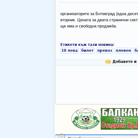
организаторите за Ботевград (една десет
вторник. Цената за двата странични сект
ще има и свободна продажба.
Етикети към тази новина:
10 лева
билет
превоз
плевен
б
Добавете и 