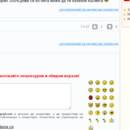
урен 100%,рови се из нета може да ти излезне късмета
З
сигнализирай за неуместен коментар
М
М
(+1)
1
0
сигнализирай за неуместен коментар
ползвайте нецензурни и обидни изрази!
grad.com
е длъжен да съхранява, и да предоставя на
 публикации и коментари, поместени на страниците на
фила си