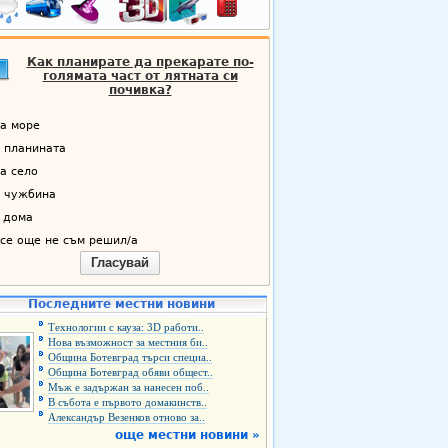
Как планирате да прекарате по-
голямата част от лятната си
почивка?
а море
 планината
а село
 чужбина
 дома
се още не съм решил/а
Гласувай
Последните местни новини
Технологии с кауза: 3D работи..
Нова възможност за местния би..
Община Ботевград търси специа..
Община Ботевград обяви общест..
Мъж е задържан за нанесен поб..
В събота е първото домакинств..
Александър Везенков отново за..
още местни новини »