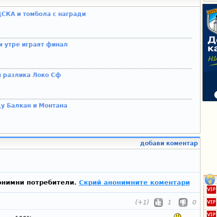
 ЦСКА и томбола с награди
 утре играят финал
и разлика Локо Сф
у Балкан и Монтана
добави коментар
онимни потребители.
Скрий анонимните коментари
(+1)
1
0