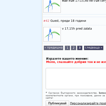
май към 17:15,но не съм сиг
#42
Guest,
преди 18 години
v 17,15h pred zalata
« предишна
1
2
3
следваща »
Изразете вашето мнение:
Моля, спазвайте добрия тон и не из
*
Съгласно българското законодателство,
botev
компетентните органи, при поискване, данни за
сайта!
Персонализирайте про