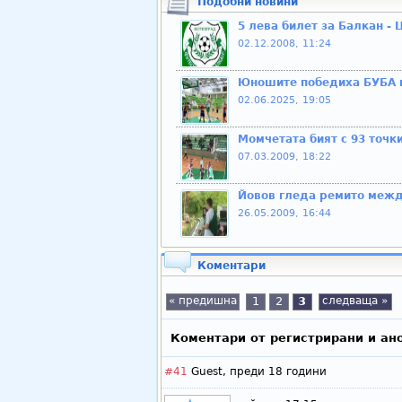
Подобни новини
5 лева билет за Балкан -
02.12.2008, 11:24
Юношите победиха БУБА и
02.06.2025, 19:05
Момчетата бият с 93 точк
07.03.2009, 18:22
Йовов гледа ремито межд
26.05.2009, 16:44
Коментари
« предишна
1
2
3
следваща »
Коментари от регистрирани и ан
#41
Guest,
преди 18 години