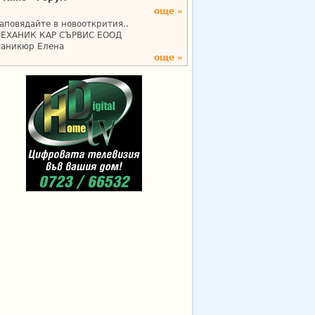
още »
аповядайте в новооткрития..
ЕХАНИК КАР СЪРВИС ЕООД
аникюр Елена
още »