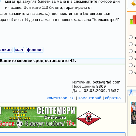
могат да закупят билети за мача в в споменатите по-горе дни
и часове. Всичките 110 билета, гарантирани от
а от капацитета на залата), ще пристигнат в Ботевград във
ора е 3 лева. В деня на мача в плевенската зала "Балканстрой"
Н
В
алкан
мач
фенове
Н
В
Вашето мнение сред останалите 42.
У
В
Източник:
botevgrad.com
Посещения:
8309
Дата:
08.03.2009, 16:57
коментари
|
коментирай
|
обратно
(42)