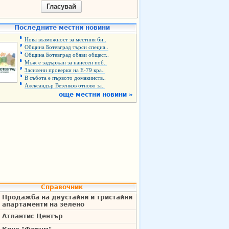
Гласувай
Последните местни новини
Нова възможност за местния би..
Община Ботевград търси специа..
Община Ботевград обяви общест..
Мъж е задържан за нанесен поб..
Засилени проверки на Е-79 кра..
В събота е първото домакинств..
Александър Везенков отново за..
още местни новини »
Справочник
Продажба на двустайни и тристайни
апартаменти на зелено
Атлантис Център