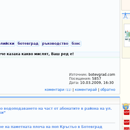
олийски
ботевград
ръководство
бзнс
че казаха какво мислят, Ваш ред е!
Източник:
botevgrad.com
Посещения:
5857
Дата:
10.03.2009, 16:30
коментари
|
коментирай
|
обратно
(11)
о водоподаването на част от абонатите в района на ул.
ки“
не на паметната плоча на поп Кръстьо в Ботевград