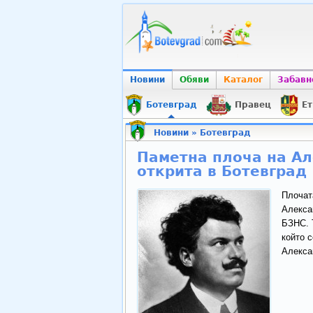
Новини
Обяви
Каталог
Забавн
Ботевград
Правец
Ет
Новини
»
Ботевград
Паметна плоча на А
открита в Ботевград
Плочат
Алекса
БЗНС. 
който 
Алекса