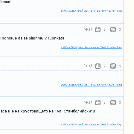
болов!
сигнализирай за неуместен коментар
(+1)
1
0
i nqma6e da se pliun4i6 v rubrikata!
сигнализирай за неуместен коментар
(+1)
1
0
сигнализирай за неуместен коментар
(+1)
1
0
аса и е на кръстовището на "Ал. Стамболийски"и
сигнализирай за неуместен коментар