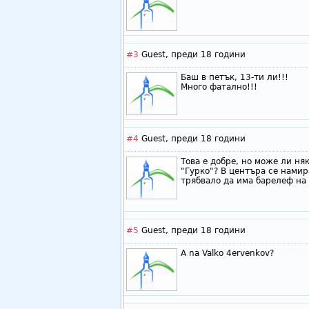
#3
Guest,
преди 18 години
Баш в петък, 13-ти ли!!!
Много фатално!!!
#4
Guest,
преди 18 години
Това е добре, но може ли няк
"Гурко"? В центъра се намир
трябвало да има барелеф на 
#5
Guest,
преди 18 години
A na Valko 4ervenkov?