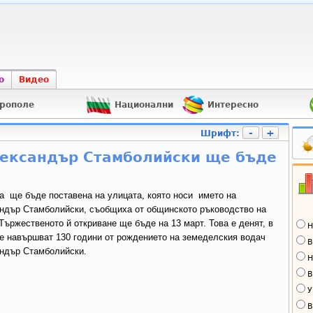
о
Видео
рополе
Национални
Интересно
-
+
Шрифт:
лександър Стамболийски ще бъде
а ще бъде поставена на улицата, която носи името на
ндър Стамболийски, съобщиха от общинското ръководство на
Тържественото й откриване ще бъде на 13 март. Това е денят, в
Н
се навършват 130 години от рождението на земеделския водач
В
ндър Стамболийски.
Н
В
У
В