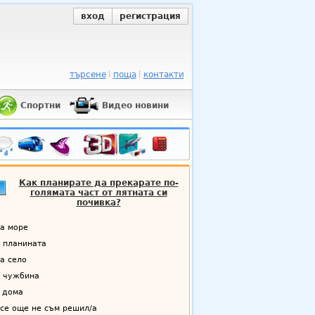
вход
регистрация
търсене
поща
контакти
Спортни
Видео новини
Как планирате да прекарате по-
голямата част от лятната си
почивка?
а море
 планината
а село
 чужбина
 дома
се още не съм решил/а