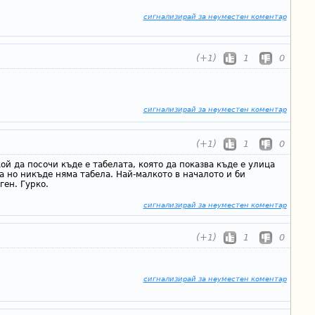
сигнализирай за неуместен коментар
(+1)
1
0
сигнализирай за неуместен коментар
(+1)
1
0
ой да посочи къде е табелата, която да показва къде е улица
а но никъде няма табела. Най-малкото в началото и би
ген. Гурко.
сигнализирай за неуместен коментар
(+1)
1
0
сигнализирай за неуместен коментар