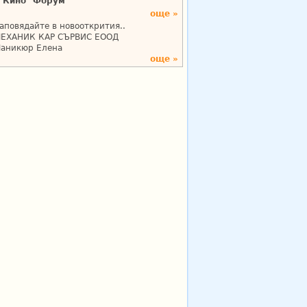
Кино "Форум"
още »
аповядайте в новооткрития..
ЕХАНИК КАР СЪРВИС ЕООД
аникюр Елена
още »