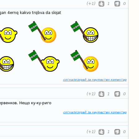
(+1)
1
0
gan 4ernq kakvo trqbva da slojat
сигнализирай за неуместен коментар
(+1)
1
0
рвенков. Нещо ку-ку-риго
сигнализирай за неуместен коментар
(+1)
1
0