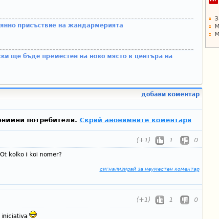
З
оянно присъствие на жандармерията
М
М
ки ще бъде преместен на ново място в центъра на
добави коментар
онимни потребители.
Скрий анонимните коментари
(+1)
1
0
Ot kolko i koi nomer?
сигнализирай за неуместен коментар
(+1)
1
0
iniciativa