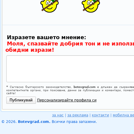
Изразете вашето мнение:
Моля, спазвайте добрия тон и не използ
обидни изрази!
*
Съгласно българското законодателство,
botevgrad.com
е длъжен да съхранява
компетентните органи, при поискване, данни за публикации и коментари, помес
сайта!
Персонализирайте профила си
за нас
|
за реклама
|
контакти
|
мобилна в
© 2026.
Botevgrad.com.
Всички права запазени.