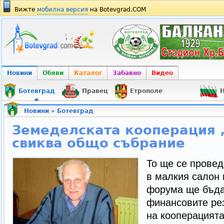
Вижте
мобилна версия
на Botevgrad.COM
Новини
Обяви
Каталог
Забавно
Видео
Ботевград
Правец
Етрополе
Н
Новини
»
Ботевград
Земеделската кооперация 
свиква общо събрание
То ще се провед
в малкия салон 
форума ще бъда
финансовите рез
на кооперацията