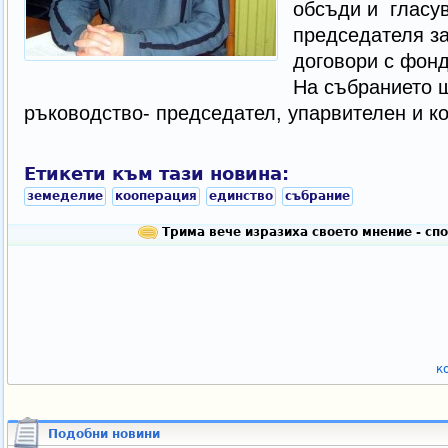
обсъди и гласу
председателя з
договори с фонд
На събранието щ
ръководство- председател, упарвителен и ко
Етикети към тази новина:
земеделие
кооперация
единство
събрание
Трима вече изразиха своето мнение - сп
к
Подобни новини