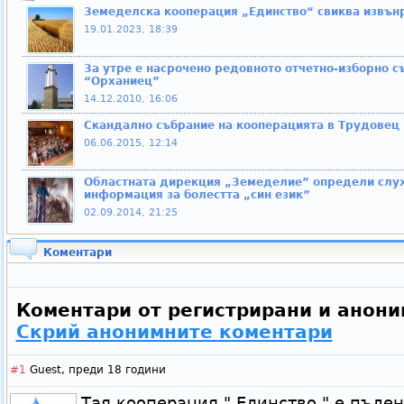
Земеделска кооперация „Единство“ свиква извън
19.01.2023, 18:39
За утре е насрочено редовното отчетно-изборно 
“Орханиец”
14.12.2010, 16:06
Скандално събрание на кооперацията в Трудовец
06.06.2015, 12:14
Областната дирекция „Земеделие” определи служ
информация за болестта „син език”
02.09.2014, 21:25
Коментари
Коментари от регистрирани и анони
Скрий анонимните коментари
#1
Guest,
преди 18 години
Тая кооперация " Единство " е пъле