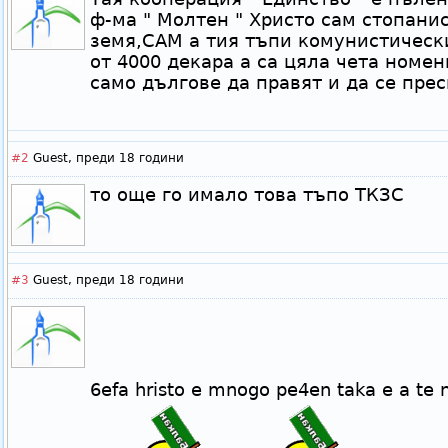
ф-ма " Молтен " Христо сам стопани
земя,САМ а тия тъпи комунистическ
от 4000 декара а са цяла чета номе
само дългове да правят и да се прес
#2
Guest,
преди 18 години
то още го имало това тъпо ТКЗС
#3
Guest,
преди 18 години
6efa hristo e mnogo pe4en taka e a t