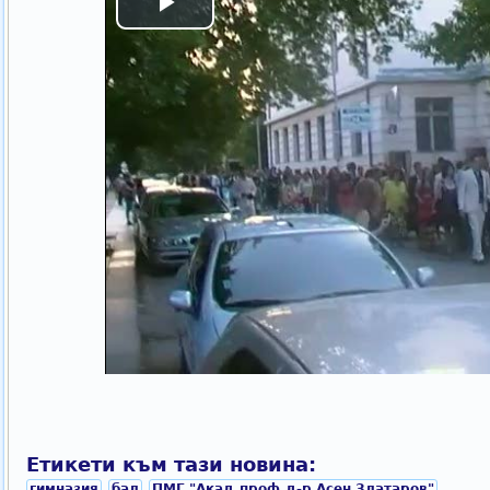
Етикети към тази новина:
гимназия
бал
ПМГ "Акад.проф.д-р Асен Златаров"