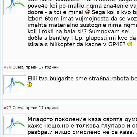
pove4e koi po-malko nqma zna4enie vaj
dobre - a toi e minal
Sega koi s kvo bi
izbor! 6tom imat vujmojnosta da se voz
imahte materialno sustoqnie nima nqma
koli i rokli na bala si!? Sumnqvam se!...
do6la s bentley i t.p. gluposti.mi kvo d
iskala s hilikopter da kacne v GP4E?
#76
Guest,
преди 17 години
Eiiii tva bulgarite sme stra6na rabota be! 
#77
Guest,
преди 17 години
Младото поколение каза своята дума
каже нещо,но е толкова глупаво и о
разбра,и нищо смислено не се каза.