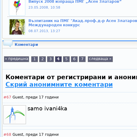
Випуск 2008 изпраща ПМГ „Асен Златаров”
23.05.2008, 10:58
Възпитаник на ПМГ "Акад.проф.д-р Асен Златаров
Международен конкурс
08.07.2013, 13:27
Коментари
« предишна
1
2
3
4
5
6
7
следваща »
Коментари от регистрирани и анони
Скрий анонимните коментари
#67
Guest,
преди 17 години
samo ivani4ka
#68
Guest,
преди 17 години