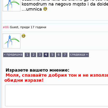
kosmodrum na negovo mqsto i da doide 
...umnica
#86
Guest,
преди 17 години
« предишна
1
2
3
4
5
6
7
следваща »
Изразете вашето мнение:
Моля, спазвайте добрия тон и не използ
обидни изрази!