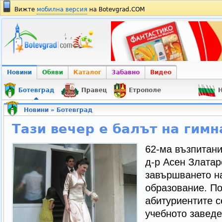
Вижте
мобилна версия
на Botevgrad.COM
Новини
Обяви
Каталог
Забавно
Видео
Ботевград
Правец
Етрополе
Н
Новини
»
Ботевград
Тази вечер е балът на гимн
62-ма възпитани
д-р Асен Златар
завършването н
образование. П
абитуриентите с
учебното заведе