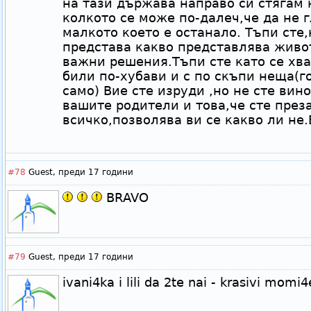
на тази държава направо си стягам
колкото се може по-далеч,че да не 
малкото което е останало. Тъпи сте
представа какво представлява живо
важни решения.Тъпи сте като се хва
били по-хубави и с по скъпи неща(г
само) Вие сте изруди ,но не сте вин
вашите родители и това,че сте през
всичко,позволява ви се какво ли не
#78
Guest,
преди 17 години
BRAVO
#79
Guest,
преди 17 години
ivani4ka i lili da 2te nai - krasivi momi