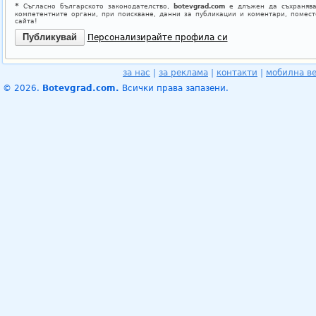
*
Съгласно българското законодателство,
botevgrad.com
е длъжен да съхранява
компетентните органи, при поискване, данни за публикации и коментари, помес
сайта!
Персонализирайте профила си
за нас
|
за реклама
|
контакти
|
мобилна в
© 2026.
Botevgrad.com.
Всички права запазени.