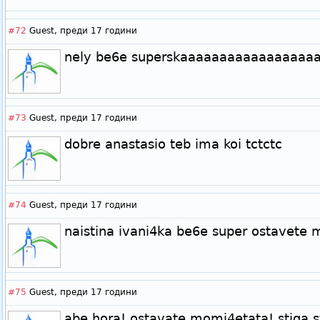
#72
Guest,
преди 17 години
nely be6e superskaaaaaaaaaaaaaaaaa
#73
Guest,
преди 17 години
dobre anastasio teb ima koi tctctc
#74
Guest,
преди 17 години
naistina ivani4ka be6e super ostavete
#75
Guest,
преди 17 години
abe hora! ostavate momi4etata! stiga st