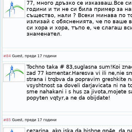
77, много дръзко се изказваш.Все си
години и ти не си била пример за н
същество, нали ? Всеки минава по т
излизай с обясненията, че по ваше в
си хора и хора, тъпо е, че слагаш в
знаменател.
#84
Guest,
преди 17 години
Tochno taka # 83,suglasna sum!Koi znae
zad 77 komentar.Haresva vi ili ne,nie s
strana i trqbva da popravim greshkite n
vsyshtnost sa doveli darjavicata ni na 
sme nahakani i s hus za jivota,mojete s
popyten vqtyr,a ne da obijdate!
#85
Guest,
преди 17 години
cezarina ,ako iska da bishne gp4e ,da n