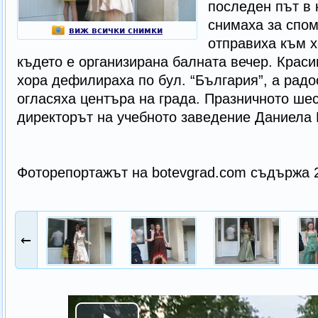
последен път в 
снимаха за спом
виж всички снимки
отправиха към х
където е организирана балната вечер. Крас
хора дефилираха по бул. “България”, а радо
огласяха центъра на града. Празничното ше
директорът на учебното заведение Даниела 
Фоторепортажът на botevgrad.com съдържа 
←