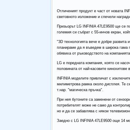
Отличеният продукт е част от новата IN
световното изложение и спечели награди
Призьорът LG INFINIA 47LE9500 ще се по
големия си събрат с 55-инчов екран, ко
"3D технологията вече е добре развита 
планираме да я въведем в широка гама п
обявиха от ръководството на компанията
LG е поредната компания, която се насо
половината от най-касовите кинохитове в
INFINIA моделите привличат с изключите
милиметрова рамка около дисплея. Те се
т.нар. "магическа пръчка".
При нея бутоните са заменени от сензори
потребителят може не само да контроли
но и да се забавлява с някои телевизион
Заедно с LG INFINIA 47LE9500 още 14 мо