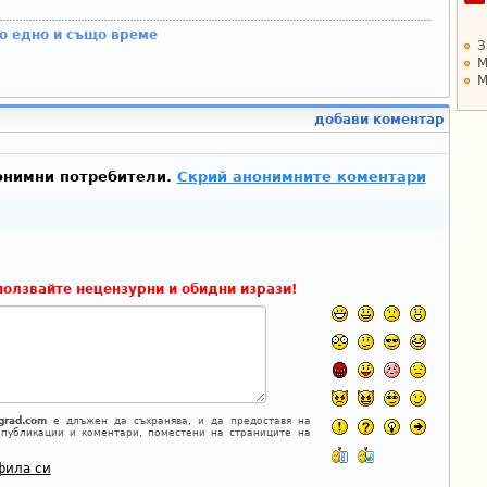
по едно и също време
З
М
М
добави коментар
онимни потребители.
Скрий анонимните коментари
ползвайте нецензурни и обидни изрази!
grad.com
е длъжен да съхранява, и да предоставя на
 публикации и коментари, поместени на страниците на
фила си