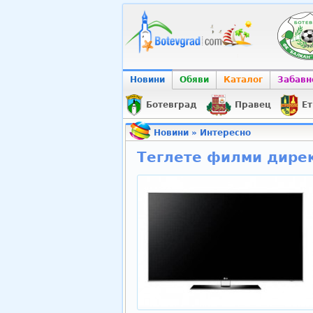
Новини
Обяви
Каталог
Забавн
Ботевград
Правец
Ет
Новини
»
Интересно
Теглете филми дирек