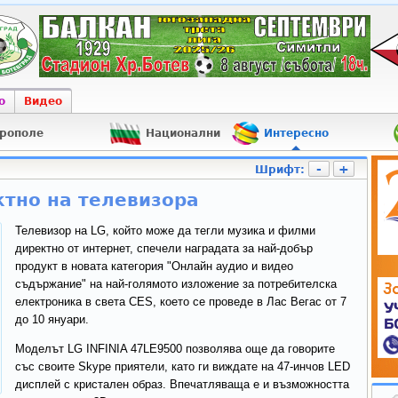
о
Видео
рополе
Национални
Интересно
-
+
Шрифт:
тно на телевизора
Телевизор на LG, който може да тегли музика и филми
директно от интернет, спечели наградата за най-добър
продукт в новата категория "Онлайн аудио и видео
съдържание" на най-голямото изложение за потребителска
електроника в света CES, което се проведе в Лас Вегас от 7
до 10 януари.
Моделът LG INFINIA 47LE9500 позволява още да говорите
със своите Skype приятели, като ги виждате на 47-инчов LED
дисплей с кристален образ. Впечатляваща е и възможността