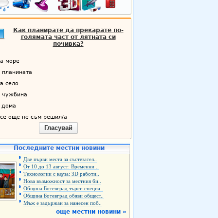
Как планирате да прекарате по-
голямата част от лятната си
почивка?
а море
 планината
а село
 чужбина
 дома
се още не съм решил/а
Гласувай
Последните местни новини
Две първи места за състезател..
От 10 до 13 август: Временни ..
Технологии с кауза: 3D работи..
Нова възможност за местния би..
Община Ботевград търси специа..
Община Ботевград обяви общест..
Мъж е задържан за нанесен поб..
още местни новини »