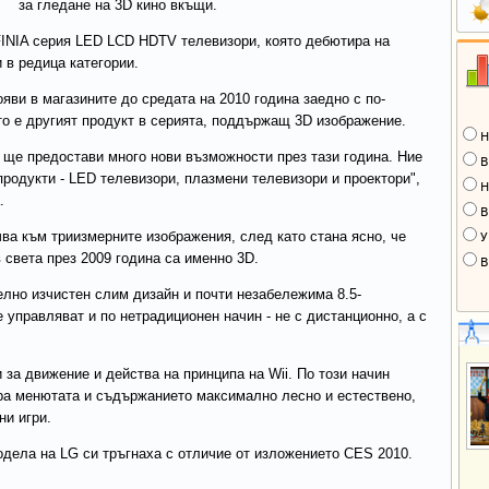
за гледане на 3D кино вкъщи.
FINIA серия LED LCD HDTV телевизори, която дебютира на
 в редица категории.
яви в магазините до средата на 2010 година заедно с по-
йто е другият продукт в серията, поддържащ 3D изображение.
Н
и ще предостави много нови възможности през тази година. Ние
В
родукти - LED телевизори, плазмени телевизори и проектори",
Н
.
В
чва към триизмерните изображения, след като стана ясно, че
У
 света през 2009 година са именно 3D.
В
лно изчистен слим дизайн и почти незабележима 8.5-
 управляват и по нетрадиционен начин - не с дистанционно, а с
 за движение и действа на принципа на Wii. По този начин
ра менютата и съдържанието максимално лесно и естествено,
ни игри.
дела на LG си тръгнаха с отличие от изложението CES 2010.