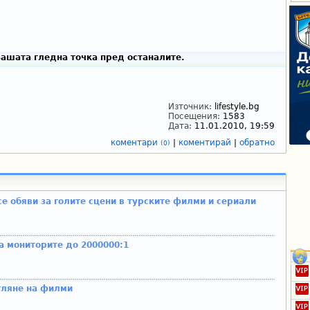
ашата гледна точка пред останалите.
Източник:
lifestyle.bg
Посещения:
1583
Дата:
11.01.2010, 19:59
коментари
|
коментирай
|
обратно
(0)
се обяви за голите сцени в турските филми и сериали
а мониторите до 2000000:1
гляне на филми