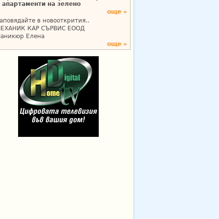
апартаменти на зелено
още »
аповядайте в новооткрития..
ЕХАНИК КАР СЪРВИС ЕООД
аникюр Елена
още »