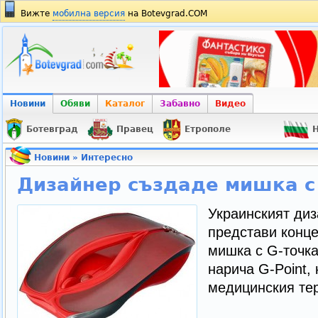
Вижте
мобилна версия
на Botevgrad.COM
Новини
Обяви
Каталог
Забавно
Видео
Ботевград
Правец
Етрополе
Н
Новини
»
Интересно
Дизайнер създаде мишка с
Украинският диз
представи конц
мишка с G-точка
нарича G-Point, 
медицинския те