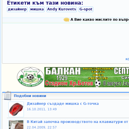
Етикети към тази новина:
дизайнер
мишка
Andy Kurovets
G-spot
А Вие какво мислите по въпр
к
Подобни новини
Дизайнер създаде мишка с G-точка
16.10.2011, 13:49
В Китай започва производството на клавиатури от
22.04.2009, 22:57