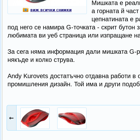
Мишката е реали
а горната й част
виж всички снимки
цепнатината е р
под него се намира G-точката - скрит бутон 
любимата ви уеб страница или изпращане на 
За сега няма информация дали мишката G-po
някъде и колко струва.
Andy Kurovets достатъчно отдавна работи в 
промишления дизайн. Той има и други подоб
←