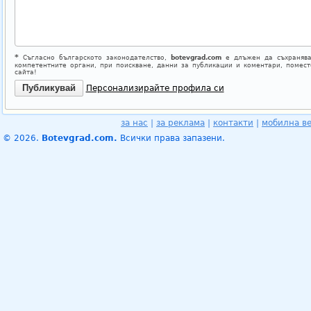
*
Съгласно българското законодателство,
botevgrad.com
е длъжен да съхранява
компетентните органи, при поискване, данни за публикации и коментари, помес
сайта!
Персонализирайте профила си
за нас
|
за реклама
|
контакти
|
мобилна в
© 2026.
Botevgrad.com.
Всички права запазени.