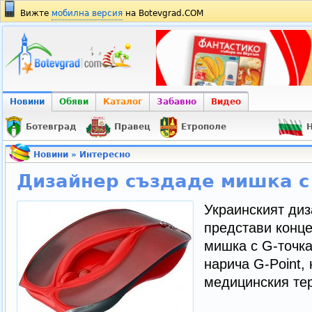
Вижте
мобилна версия
на Botevgrad.COM
Новини
Обяви
Каталог
Забавно
Видео
Ботевград
Правец
Етрополе
Н
Новини
»
Интересно
Дизайнер създаде мишка с
Украинският диз
представи конц
мишка с G-точка
нарича G-Point, 
медицинския те