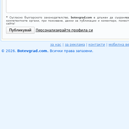
*
Съгласно българското законодателство,
botevgrad.com
е длъжен да съхранява
компетентните органи, при поискване, данни за публикации и коментари, помес
сайта!
Персонализирайте профила си
за нас
|
за реклама
|
контакти
|
мобилна в
© 2026.
Botevgrad.com.
Всички права запазени.