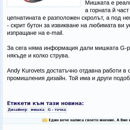
Мишката е реали
а горната й част
цепнатината е разположен скролът, а под не
- скрит бутон за извикване на любимата ви 
изпращане на e-mail.
За сега няма информация дали мишката G-po
някъде и колко струва.
Andy Kurovets достатъчно отдавна работи в 
промишления дизайн. Той има и други подоб
Етикети към тази новина:
Дизайнер
мишка
G - точка
Един вече написа своето мнение. А Вие 