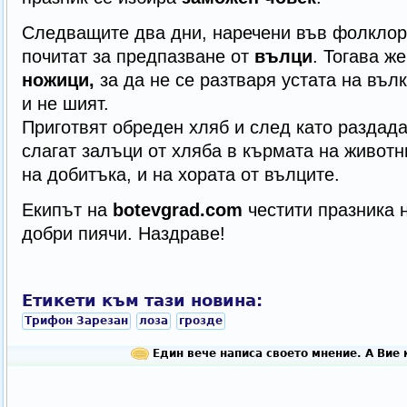
Следващите два дни, наречени във фолклора
почитат за предпазване от
вълци
. Тогава ж
ножици,
за да не се разтваря устата на вълк
и не шият.
Приготвят обреден хляб и след като раздада
слагат залъци от хляба в кърмата на животн
на добитъка, и на хората от вълците.
Екипът на
botevgrad.com
честити празника 
добри пиячи. Наздраве!
Етикети към тази новина:
Трифон Зарезан
лоза
грозде
Един вече написа своето мнение. А Вие 