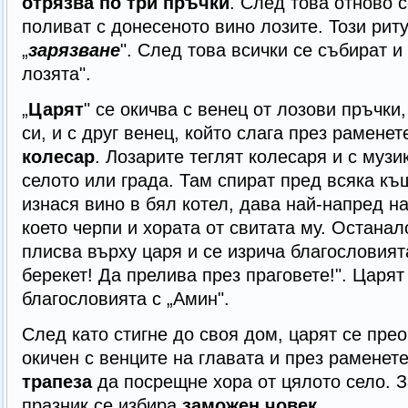
отрязва по три пръчки
. След това отново 
поливат с донесеното вино лозите. Този рит
„
зарязване
". След това всички се събират и
лозята".
„
Царят
" се окичва с венец от лозови пръчки,
си, и с друг венец, който слага през раменет
колесар
. Лозарите теглят колесаря и с музи
селото или града. Там спират пред всяка к
изнася вино в бял котел, дава най-напред на
което черпи и хората от свитата му. Останал
плисва върху царя и се изрича благословията
берекет! Да прелива през праговете!". Царят
благословията с „Амин".
След като стигне до своя дом, царят се прео
окичен с венците на главата и през раменете
трапеза
да посрещне хора от цялото село. З
празник се избира
заможен човек
.