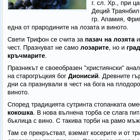
г. сл. Хр., при 
Деций Траянбил 
гр. Апамия, Фриг
една от прародините на лозата и виното.
Свети Трифон се счита за
пазач на лозята
и
чест. Празнуват не само
лозарите
, но и
гра
кръчмарите
.
Празникът е своеобразен "християнски" анал
на старогръцкия бог
Дионисий
. Древните гъ
дни са празнували в чест на бога на плодоро
виното.
Според традицията сутринта стопанката ом
кокошка
. В нова вълнена торба се слага пит
бъклица с вино. С такива торби на рамо мъ
Там се прекръстват, вземат косерите и от тр