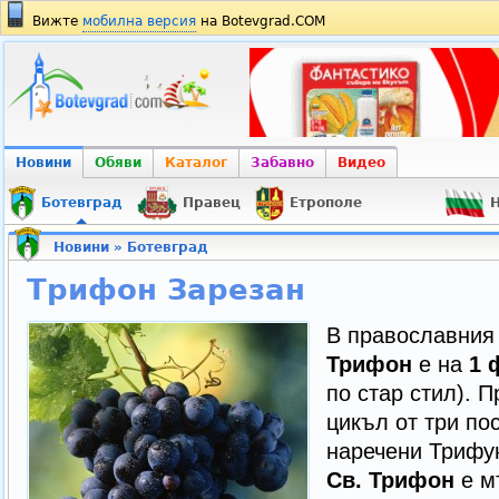
Вижте
мобилна версия
на Botevgrad.COM
Новини
Обяви
Каталог
Забавно
Видео
Ботевград
Правец
Етрополе
Н
Новини
»
Ботевград
Трифон Зарезан
В православния
Трифон
е на
1 
по стар стил). 
цикъл от три по
наречени Трифун
Св. Трифон
е мъ