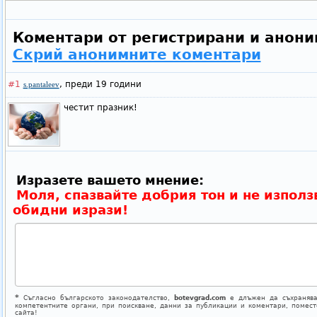
Коментари от регистрирани и анони
Скрий анонимните коментари
#1
,
преди 19 години
s.pantaleev
честит празник!
Изразете вашето мнение:
Моля, спазвайте добрия тон и не използ
обидни изрази!
*
Съгласно българското законодателство,
botevgrad.com
е длъжен да съхранява
компетентните органи, при поискване, данни за публикации и коментари, помес
сайта!