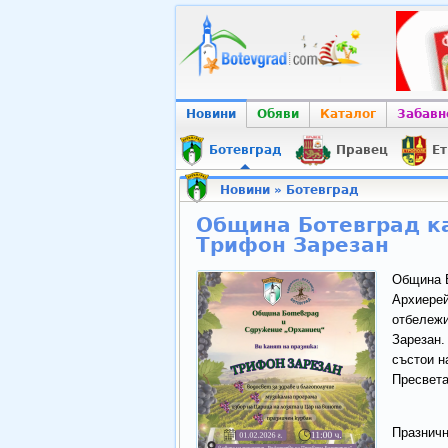
Новини
Обяви
Каталог
Забавн
Ботевград
Правец
Ет
Новини
»
Ботевград
Община Ботевград ка
Трифон Зарезан
Община Б
Архиерей
отбележи
Зарезан.
състои н
Пресвета
Празничн