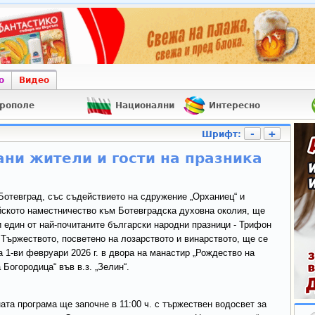
о
Видео
рополе
Национални
Интересно
-
+
Шрифт:
ни жители и гости на празника
отевград, със съдействието на сдружение „Орханиец“ и
ското наместничество към Ботевградска духовна околия, ще
 един от най-почитаните български народни празници - Трифон
 Тържеството, посветено на лозарството и винарството, ще се
а 1-ви февруари 2026 г. в двора на манастир „Рождество на
 Богородица“ във в.з. „Зелин“.
ата програма ще започне в 11:00 ч. с тържествен водосвет за