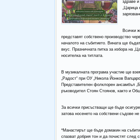
здраве и
„Царица 
зарязван
Всички ж
представят собствено производство черв
началото на събитието. Вината ще бъдат
вкус. Празничната питка за избора на „
носителка на титлата.
В музикалната програма участие ще взе
„Радост“ при ОУ „Никола Йонков Вапцаро
Представителен фолклорен ансамбъл „Бот
ръководител Стоян Стоянов, както и Общ
За всички присъстващи ще бъде осигурен
затова носенето на собствени съдове не
*Mанастирът ще бъде домакин на събитие
спазват добрия тон и да почистят след с