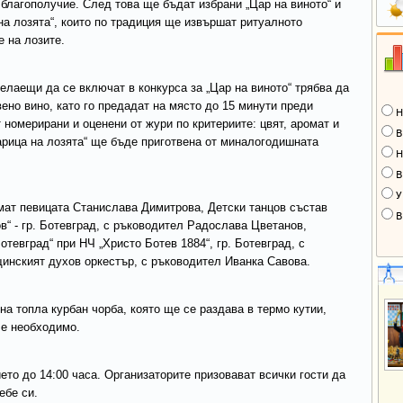
 благополучие. След това ще бъдат избрани „Цар на виното“ и
на лозята“, които по традиция ще извършат ритуалното
е на лозите.
елаещи да се включат в конкурса за „Цар на виното“ трябва да
ено вино, като го предадат на място до 15 минути преди
Н
 номерирани и оценени от жури по критериите: цвят, аромат и
В
Царица на лозята“ ще бъде приготвена от миналогодишната
Н
В
У
мат певицата Станислава Димитрова, Детски танцов състав
В
в“ - гр. Ботевград, с ръководител Радослава Цветанов,
евград“ при НЧ „Христо Ботев 1884“, гр. Ботевград, с
инският духов оркестър, с ръководител Иванка Савова.
а топла курбан чорба, която ще се раздава в термо кутии,
 е необходимо.
то до 14:00 часа. Организаторите призовават всички гости да
ебе си.