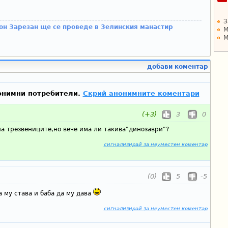
З
он Зарезан ще се проведе в Зелинския манастир
М
М
добави коментар
онимни потребители.
Скрий анонимните коментари
(+3)
3
0
а трезвениците,но вече има ли такива"динозаври"?
сигнализирай за неуместен коментар
(0)
5
-5
а му става и баба да му дава
сигнализирай за неуместен коментар