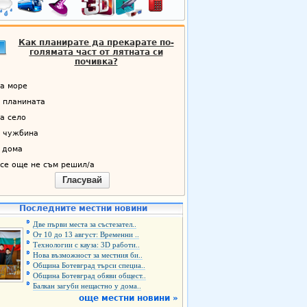
Как планирате да прекарате по-
голямата част от лятната си
почивка?
а море
 планината
а село
 чужбина
 дома
се още не съм решил/а
Гласувай
Последните местни новини
Две първи места за състезател..
От 10 до 13 август: Временни ..
Технологии с кауза: 3D работи..
Нова възможност за местния би..
Община Ботевград търси специа..
Община Ботевград обяви общест..
Балкан загуби нещастно у дома..
още местни новини »