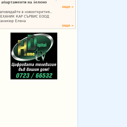
апартаменти на зелено
още »
аповядайте в новооткрития..
ЕХАНИК КАР СЪРВИС ЕООД
аникюр Елена
още »