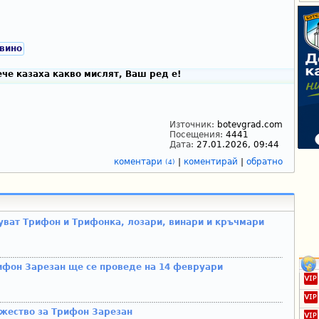
вино
че казаха какво мислят, Ваш ред е!
Източник:
botevgrad.com
Посещения:
4441
Дата:
27.01.2026, 09:44
коментари
|
коментирай
|
обратно
(4)
уват Трифон и Трифонка, лозари, винари и кръчмари
ифон Зарезан ще се проведе на 14 февруари
жество за Трифон Зарезан