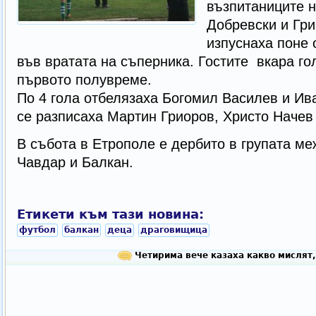
възпитаниците 
Добревски и Гри
изпуснаха поне
във вратата на съперника. Гостите вкара гол
първото полувреме.
По 4 гола отбелязаха Богомил Василев и Ив
се разписаха Мартин Гриоров, Христо Начев
В събота в Етрополе е дербито в групата ме
Чавдар и Балкан.
Етикети към тази новина:
футбол
балкан
деца
драговищица
Четирима вече казаха какво мислят,