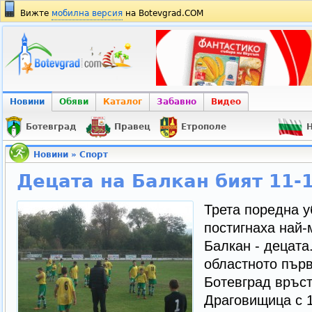
Вижте
мобилна версия
на Botevgrad.COM
Новини
Обяви
Каталог
Забавно
Видео
Ботевград
Правец
Етрополе
Н
Новини
»
Спорт
Децата на Балкан бият 11-
Трета поредна 
постигнаха най-
Балкан - децата
областното първ
Ботевград връст
Драговищица с 