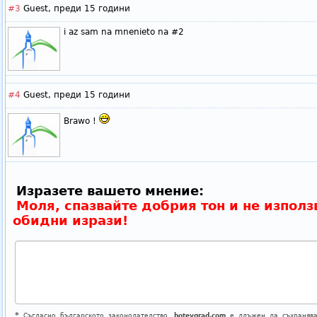
#3
Guest,
преди 15 години
i az sam na mnenieto na #2
#4
Guest,
преди 15 години
Brawo !
Изразете вашето мнение:
Моля, спазвайте добрия тон и не използ
обидни изрази!
*
Съгласно българското законодателство,
botevgrad.com
е длъжен да съхранява