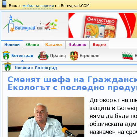
Вижте
мобилна версия
на Botevgrad.COM
Новини
Обяви
Каталог
Забавно
Видео
Ботевград
Правец
Етрополе
Н
Новини
»
Ботевград
Сменят шефа на Гражданск
Екологът с последно пред
Договорът на ш
защита в Ботев
няма да бъде п
общинската адми
назначен на сро