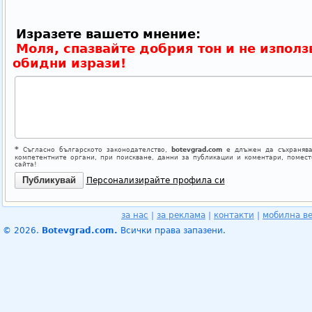
Изразете вашето мнение:
Моля, спазвайте добрия тон и не използ
обидни изрази!
*
Съгласно българското законодателство,
botevgrad.com
е длъжен да съхранява
компетентните органи, при поискване, данни за публикации и коментари, помес
сайта!
Персонализирайте профила си
за нас
|
за реклама
|
контакти
|
мобилна в
© 2026.
Botevgrad.com.
Всички права запазени.