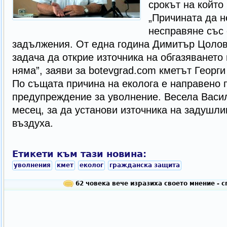
срокът на който 
„Причината да н
несправяне със
задължения. От една година Димитър Цоло
задача да открие източника на обгазяването 
няма”, заяви за botevgrad.com кметът Георги
По същата причина на еколога е направено 
предупреждение за уволнение. Весела Васи
месец, за да установи източника на задушл
въздуха.
Етикети към тази новина:
уволнения
кмет
еколог
гражданска защита
62 човека вече изразиха своето мнение - 