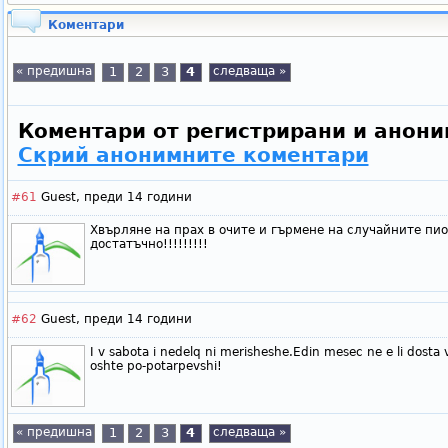
Коментари
« предишна
1
2
3
4
следваща »
Коментари от регистрирани и анони
Скрий анонимните коментари
#61
Guest,
преди 14 години
Хвърляне на прах в очите и гърмене на случайните пион
достатъчно!!!!!!!!!
#62
Guest,
преди 14 години
I v sabota i nedelq ni merisheshe.Edin mesec ne e li dosta
oshte po-potarpevshi!
« предишна
1
2
3
4
следваща »