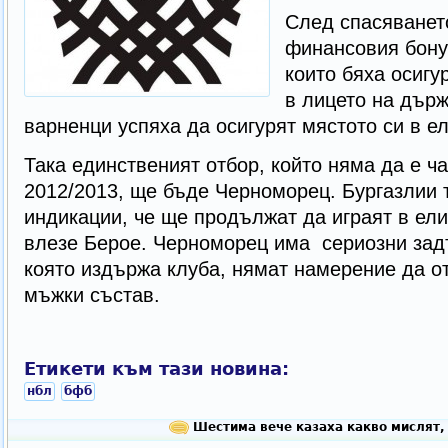
След спасяванет
финансовия бонус
които бяха осигу
в лицето на дър
варненци успяха да осигурят мястото си в ел
Така единственият отбор, който няма да е ча
2012/2013, ще бъде Черноморец. Бургазлии 
индикации, че ще продължат да играят в ели
влезе Берое. Черноморец има сериозни зад
която издържа клуба, нямат намерение да о
мъжки състав.
Етикети към тази новина:
нбл
бфб
Шестима вече казаха какво мислят,