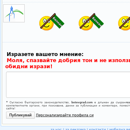
Изразете вашето мнение:
Моля, спазвайте добрия тон и не използ
обидни изрази!
*
Съгласно българското законодателство,
botevgrad.com
е длъжен да съхранява
компетентните органи, при поискване, данни за публикации и коментари, помес
сайта!
Персонализирайте профила си
за нас
|
за реклама
|
контакти
|
мобилна в