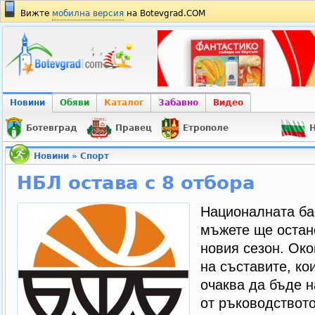
Вижте
мобилна версия
на Botevgrad.COM
Новини
Обяви
Каталог
Забавно
Видео
Ботевград
Правец
Етрополе
Н
Новини
»
Спорт
НБЛ остава с 8 отбора
Националната ба
мъжете ще остане
новия сезон. Ок
на съставите, кои
очаква да бъде 
от ръководствот