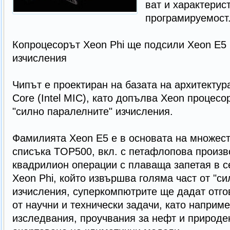
ват и характерис
програмируемост
Копроцесорът Xeon Phi ще подсили Xeon E5
изчисления
Чипът е проектиран на базата на архитектура 
Core (Intel MIC), като допълва Xeon процесо
"силно паралелните" изчисления.
Фамилията Xeon E5 е в основата на множес
списъка TOP500, вкл. с петафлопова произв
квадрилион операции с плаваща запетая в с
Xeon Phi, който извършва голяма част от "с
изчисления, суперкомпютрите ще дадат отго
от научни и технически задачи, като наприме
изследвания, проучвания за нефт и природен 