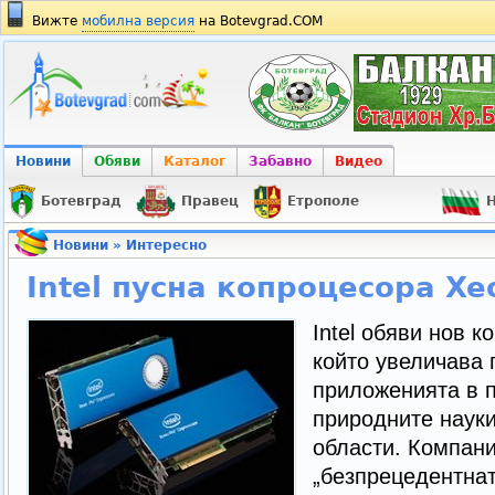
Вижте
мобилна версия
на Botevgrad.COM
Новини
Обяви
Каталог
Забавно
Видео
Ботевград
Правец
Етрополе
Н
Новини
»
Интересно
Intel пусна копроцесора Xe
Intel обяви нов к
който увеличава 
приложенията в п
природните науки
области. Компани
„безпрецедентнат