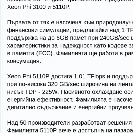
Xeon Phi 3100 и 5110P.
Първата от тях е насочена към природонауч
финансови симулации, предлагайки над 1 TF
поддържка на до 6GB памет при 240GB/sec 
характеристики за надеждност като кодове з
в паметта (ECC). Фамилията ще работи в ра
консумация.
Xeon Phi 5110P достига 1,01 TFlops и подд
при по-висока 320 GB/sec широчина на лента
нисък TDP - 225W. Пасивното охлаждане оси
енергийна ефективност. Фамилията е насоче
дигитално съдържание и енергийни проучван
Над 50 производители разработват решения н
Фамилията 5110P вече е достъпна на пазара