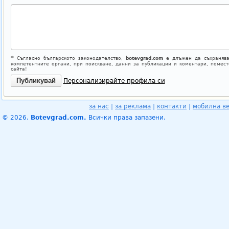
*
Съгласно българското законодателство,
botevgrad.com
е длъжен да съхранява
компетентните органи, при поискване, данни за публикации и коментари, помес
сайта!
Персонализирайте профила си
за нас
|
за реклама
|
контакти
|
мобилна в
© 2026.
Botevgrad.com.
Всички права запазени.