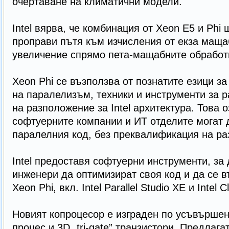
очертаване на климатични модели.
Intel вярва, че комбинация от Xeon Е5 и Phi
проправи пътя към изчисления от екза маща
увеличение спрямо пета-мащабните обработ
Xeon Phi се възползва от познатите езици з
на паралелизъм, техники и инструменти за р
на разположение за Intel архитектура. Това о
софтуерните компании и ИТ отделите могат 
паралелния код, без преквалификация на ра
Intel предоставя софтуерни инструменти, за 
инженери да оптимизират своя код и да се в
Xeon Phi, вкл. Intel Parallel Studio XE и Intel C
Новият копроцесор е изграден по усъвърше
процес и 3D „tri-gate” транзистори. Предлага