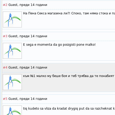
#2
Guest,
преди 14 години
На Пена Секса магазина ли?! Споко, там няма стока и п
#3
Guest,
преди 14 години
E sega e momenta da go poizgisti pone malko!
#4
Guest,
преди 14 години
към №1 малко му беше боя и теб трябва да те понабият
#5
Guest,
преди 14 години
tiq kudeto sa vliza da kradat drygiq put da sa razcheknat k