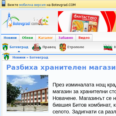
Вижте
мобилна версия
на Botevgrad.COM
Новини
Обяви
Каталог
Забавно
Видео
Ботевград
Правец
Етрополе
Н
Новини
»
Ботевград
Разбиха хранителен магази
През изминалата нощ кра
магазин за хранителни ст
Новачене. Магазинът се н
бившия Битов комбинат, к
селото. Задигнати са разл