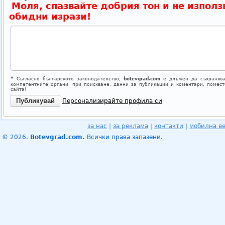
Моля, спазвайте добрия тон и не използ
обидни изрази!
*
Съгласно българското законодателство,
botevgrad.com
е длъжен да съхранява
компетентните органи, при поискване, данни за публикации и коментари, помес
сайта!
Персонализирайте профила си
за нас
|
за реклама
|
контакти
|
мобилна в
© 2026.
Botevgrad.com.
Всички права запазени.