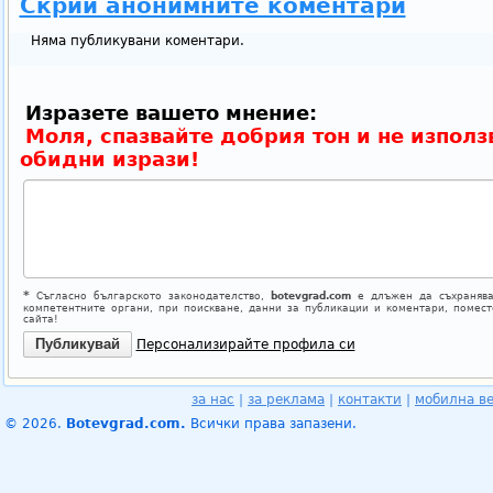
Скрий анонимните коментари
Няма публикувани коментари.
Изразете вашето мнение:
Моля, спазвайте добрия тон и не използ
обидни изрази!
*
Съгласно българското законодателство,
botevgrad.com
е длъжен да съхранява
компетентните органи, при поискване, данни за публикации и коментари, помес
сайта!
Персонализирайте профила си
за нас
|
за реклама
|
контакти
|
мобилна в
© 2026.
Botevgrad.com.
Всички права запазени.