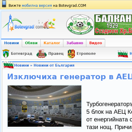
Вижте
мобилна версия
на Botevgrad.COM
Новини
Обяви
Каталог
Забавно
Видео
Ботевград
Правец
Етрополе
Н
Новини
»
Новини от България
Изключиха генератор в АЕ
Турбогенераторъ
5 блок на АЕЦ К
от енергийната 
тази нощ. Причи