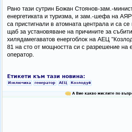
Рано тази сутрин Божан Стоянов-зам.-минис
енергетиката и туризма, и зам.-шефа на АЯ
са пристигнали в атомната централа и са с
щаб за установяване на причините за събити
хилядамегаватов енергоблок на АЕЦ "Козлоду
81 на сто от мощността си с разрешение на 
оператор.
Етикети към тази новина:
Изключиха
генератор
АЕЦ
Козлодуй
А Вие какво мислите по въпр