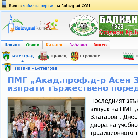
Вижте
мобилна версия
на Botevgrad.COM
Новини
Обяви
Каталог
Забавно
Видео
Ботевград
Правец
Етрополе
Н
Новини
»
Ботевград
ПМГ „Акад.проф.д-р Асен 
изпрати тържествено поре
Последният звъ
випуск на ПМГ „
Златаров”. Днес
двора на учебно
традиционното 