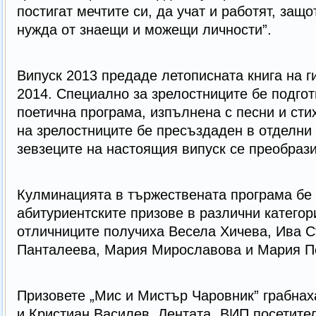
постигат мечтите си, да учат и работят, защ
нужда от знаещи и можещи личности”.
Випуск 2013 предаде летописната книга на г
2014. Специално за зрелостниците бе подго
поетична програма, изпълнена с песни и ст
на зрелостниците бе пресъздаден в отделни 
зевзеците на настоящия випуск се преобрази
Кулминацията в тържествената програма бе
абитуриентските призове в различни категор
отличниците получиха Весела Хичева, Ива 
Панталеева, Мария Мирославова и Мария Пет
Призовете „Мис и Мистър Чаровник” грабна
и Кристиан Василев. Лентата „ВИП посетите