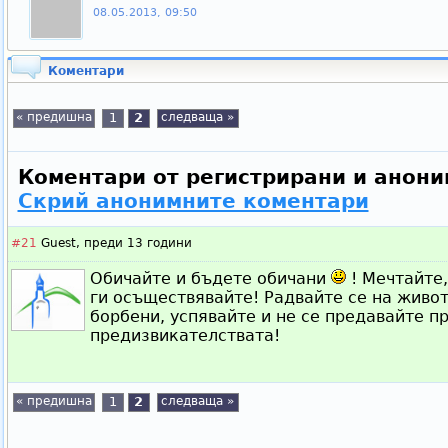
08.05.2013, 09:50
Коментари
« предишна
1
2
следваща »
Коментари от регистрирани и анони
Скрий анонимните коментари
#21
Guest,
преди 13 години
Обичайте и бъдете обичани
! Мечтайте,
ги осъществявайте! Радвайте се на живот
борбени, успявайте и не се предавайте п
предизвикателствата!
« предишна
1
2
следваща »