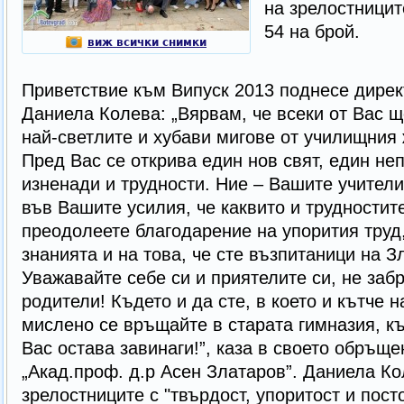
на зрелостниците
54 на брой.
виж всички снимки
Приветствие към Випуск 2013 поднесе дирек
Даниела Колева: „Вярвам, че всеки от Вас щ
най-светлите и хубави мигове от училищния 
Пред Вас се открива един нов свят, един неп
изненади и трудности. Ние – Вашите учители
във Вашите усилия, че каквито и трудностит
преодолеете благодарение на упорития труд,
знанията и на това, че сте възпитаници на З
Уважавайте себе си и приятелите си, не заб
родители! Където и да сте, в което и кътче н
мислено се връщайте в старата гимназия, къ
Вас остава завинаги!”, каза в своето обръщ
„Акад.проф. д.р Асен Златаров”. Даниела К
зрелостниците с "твърдост, упоритост и пост