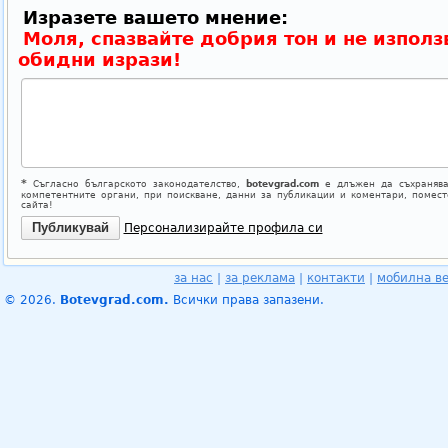
Изразете вашето мнение:
Моля, спазвайте добрия тон и не използ
обидни изрази!
*
Съгласно българското законодателство,
botevgrad.com
е длъжен да съхранява
компетентните органи, при поискване, данни за публикации и коментари, помес
сайта!
Персонализирайте профила си
за нас
|
за реклама
|
контакти
|
мобилна в
© 2026.
Botevgrad.com.
Всички права запазени.