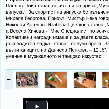
Павлов. Той станал носител и на приза „Муз
випуска”. За спортист на випуска бе излъчен
Мирела Георгова. Призът „Мистър Нека гово
Николай Ангелов. Изабела Цветкова стана „
а Весела Хичева - „Мис Специалист по всичк
Колективни награди имаше и за двата класа. 
ръководител Радка Гетова”, получи приза „З
възпитаниците на Даниела Пенкова – 12 „б”,
умения в музикалното и танцово изкуство.
←