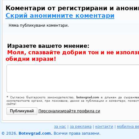
Коментари от регистрирани и анони
Скрий анонимните коментари
Няма публикувани коментари.
Изразете вашето мнение:
Моля, спазвайте добрия тон и не използ
обидни изрази!
*
Съгласно българското законодателство,
botevgrad.com
е длъжен да съхранява
компетентните органи, при поискване, данни за публикации и коментари, помес
сайта!
Персонализирайте профила си
за нас
|
за реклама
|
контакти
|
мобилна в
© 2026.
Botevgrad.com.
Всички права запазени.