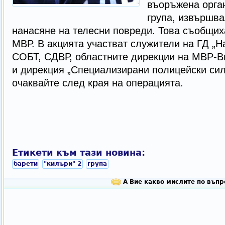
въоръжена орга
група, извършва
нанасяне на телесни повреди. Това съобщих
МВР. В акцията участват служители на ГД „Н
СОБТ, СДВР, областните дирекции на МВР-В
и дирекция „Специализирани полицейски сил
очаквайте след края на операцията.
Етикети към тази новина:
барети
"килъри" 2
група
А Вие какво мислите по въпр