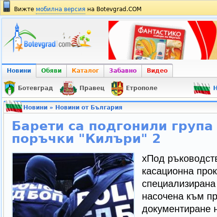
Вижте
мобилна версия
на Botevgrad.COM
Новини
Обяви
Каталог
Забавно
Видео
Ботевград
Правец
Етрополе
Н
Новини
»
Новини от България
Барети са подгонили група
поръчки "Килъри" 2
xПод ръководст
касационна прок
специализирана
насочена към пр
документиране н