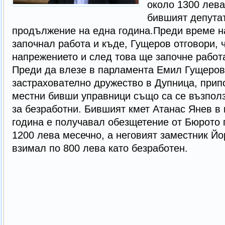
около 1300 лева
бившият депута
продължение на една година.Преди време н
започнал работа и къде, Гущеров отговори, ч
напрежението и след това ще започне работ
Преди да влезе в парламента Емил Гущеров
застрахователно дружество в Дупница, прип
местни бивши управници също са се възпол
за безработни. Бившият кмет Атанас Янев в
година е получавал обезщетение от Бюрото 
1200 лева месечно, а неговият заместник Й
взимал по 800 лева като безработен.