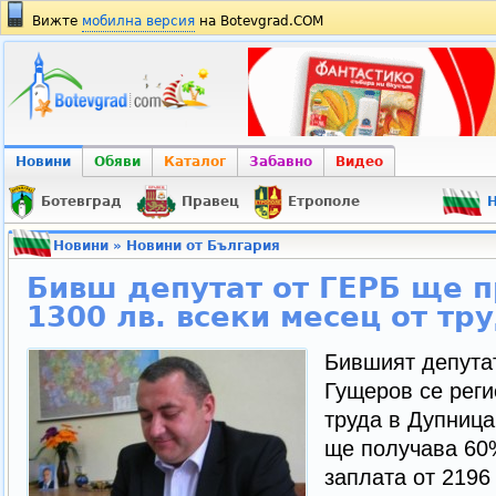
Вижте
мобилна версия
на Botevgrad.COM
Новини
Обяви
Каталог
Забавно
Видео
Ботевград
Правец
Етрополе
Н
Новини
»
Новини от България
Бивш депутат от ГЕРБ ще п
1300 лв. всеки месец от тр
Бившият депута
Гущеров се реги
труда в Дупница
ще получава 60%
заплата от 2196