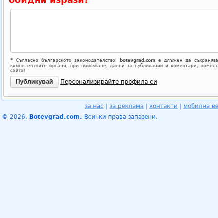
*
Съгласно българското законодателство,
botevgrad.com
е длъжен да съхранява
компетентните органи, при поискване, данни за публикации и коментари, помес
сайта!
Персонализирайте профила си
за нас
|
за реклама
|
контакти
|
мобилна в
© 2026.
Botevgrad.com.
Всички права запазени.