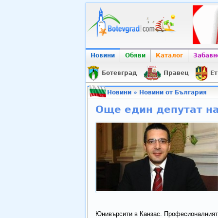
Новини
Обяви
Каталог
Забавн
Ботевград
Правец
Ет
Новини
»
Новини от България
Още един депутат н
Юнивърсити в Канзас. Професионалният 