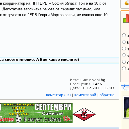
 координатор на ПП ГЕРБ – София област. Той е на 30 г. от
 Депутатите започнаха работа от първият път днес, има
 от групата на ГЕРБ Георги Марков заяви, че очаква още 10 -
Н
В
Н
В
а своето мнение. А Вие какво мислите?
У
В
Източник:
novini.bg
Посещения:
1466
Дата:
10.12.2013, 12:03
коментари
|
коментирай
|
обратно
(1)