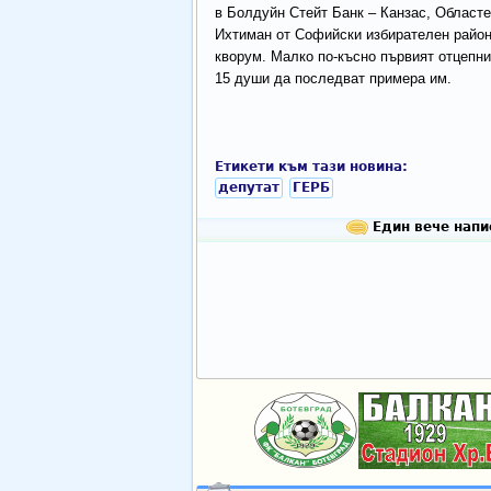
в Болдуйн Стейт Банк – Канзас, Областен
Ихтиман от Софийски избирателен район.
кворум. Малко по-късно първият отцепник
15 души да последват примера им.
Етикети към тази новина:
депутат
ГЕРБ
Един вече напис