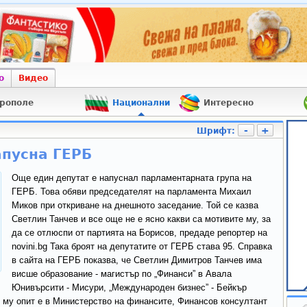
о
Видео
рополе
Национални
Интересно
-
+
Шрифт:
апусна ГЕРБ
Още един депутат е напуснал парламентарната група на
ГЕРБ. Това обяви председателят на парламента Михаил
Миков при откриване на днешното заседание. Той се казва
Светлин Танчев и все още не е ясно какви са мотивите му, за
да се отлюспи от партията на Борисов, предаде репортер на
novini.bg Така броят на депутатите от ГЕРБ става 95. Справка
в сайта на ГЕРБ показва, че Светлин Димитров Танчев има
висше образование - магистър по „Финанси” в Авала
Юнивърсити - Мисури, „Международен бизнес” - Бейкър
му опит е в Министерство на финансите, Финансов консултант