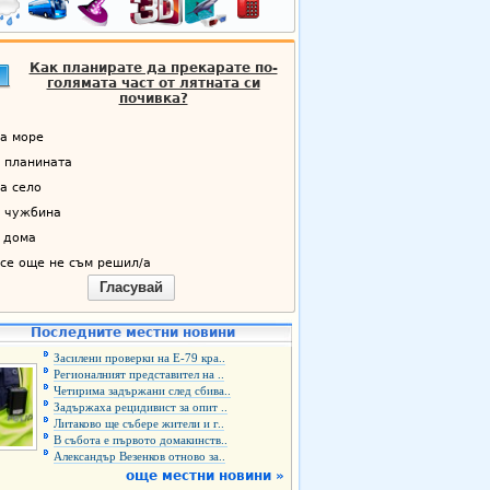
Как планирате да прекарате по-
голямата част от лятната си
почивка?
а море
 планината
а село
 чужбина
 дома
се още не съм решил/а
Гласувай
Последните местни новини
Засилени проверки на Е-79 кра..
Регионалният представител на ..
Четирима задържани след сбива..
Задържаха рецидивист за опит ..
Литаково ще събере жители и г..
В събота е първото домакинств..
Александър Везенков отново за..
още местни новини »