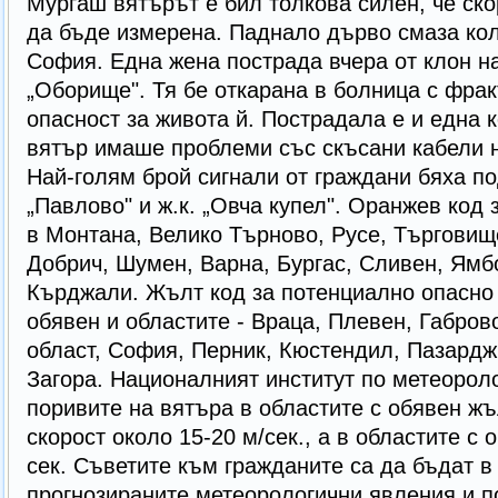
Мургаш вятърът е бил толкова силен, че ск
да бъде измерена. Паднало дърво смаза ко
София. Една жена пострада вчера от клон н
„Оборище". Тя бе откарана в болница с фрак
опасност за живота й. Пострадала е и една 
вятър имаше проблеми със скъсани кабели н
Най-голям брой сигнали от граждани бяха по
„Павлово" и ж.к. „Овча купел". Оранжев код 
в Монтана, Велико Търново, Русе, Търговище
Добрич, Шумен, Варна, Бургас, Сливен, Ямб
Кърджали. Жълт код за потенциално опасно 
обявен и областите - Враца, Плевен, Габров
област, София, Перник, Кюстендил, Пазардж
Загора. Националният институт по метеорол
поривите на вятъра в областите с обявен жъ
скорост около 15-20 м/сек., а в областите с 
сек. Съветите към гражданите са да бъдат в
прогнозираните метеорологични явления и п