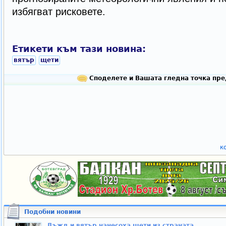
избягват рисковете.
Етикети към тази новина:
вятър
щети
Споделете и Вашата гледна точка пре
к
Подобни новини
Дъжд и вятър нанесоха щети из страната