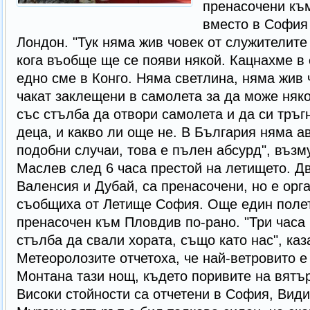
пренасочени къ
вместо в София 
Лондон. "Тук няма жив човек от служителите
кога въобще ще се появи някой. Кацнахме в 
едно сме в Конго. Няма светлина, няма жив 
чакат заклещени в самолета за да може няко
със стълба да отвори самолета и да си тръг
деца, и какво ли още не. В България няма а
подобни случаи, това е пълен абсурд", възм
Маслев след 6 часа престой на летището. Дв
Валенсия и Дубай, са пренасочени, но е орг
съобщиха от Летище София. Още един полет 
пренасочен към Пловдив по-рано. "Три часа
стълба да свали хората, също като нас", каз
Метеоролозите отчетоха, че най-ветровито е
Монтана тази нощ, където поривите на вятър
Високи стойности са отчетени в София, Види