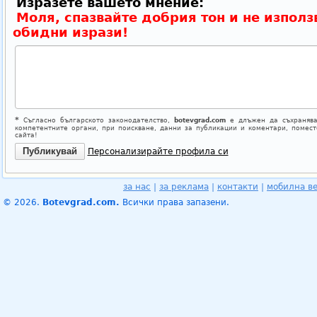
Изразете вашето мнение:
Моля, спазвайте добрия тон и не използ
обидни изрази!
*
Съгласно българското законодателство,
botevgrad.com
е длъжен да съхранява
компетентните органи, при поискване, данни за публикации и коментари, помес
сайта!
Персонализирайте профила си
за нас
|
за реклама
|
контакти
|
мобилна в
© 2026.
Botevgrad.com.
Всички права запазени.