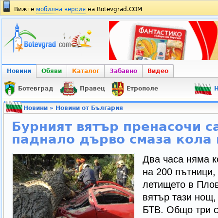
Вижте
мобилна версия
на Botevgrad.COM
Новини
Обяви
Каталог
Забавно
Видео
Ботевград
Правец
Етрополе
Н
Новини
»
Новини от България
Бурният вятър пренасочи с
паднало дърво смаза кола 
Два часа няма к
на 200 пътници,
летището в Пло
вятър тази нощ,
БТВ. Общо три 