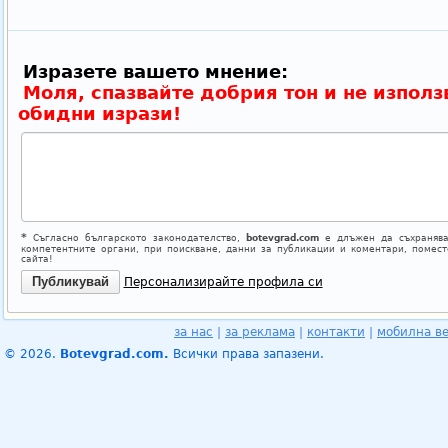
Изразете вашето мнение:
Моля, спазвайте добрия тон и не използ
обидни изрази!
*
Съгласно българското законодателство,
botevgrad.com
е длъжен да съхранява
компетентните органи, при поискване, данни за публикации и коментари, помес
сайта!
Персонализирайте профила си
за нас
|
за реклама
|
контакти
|
мобилна в
© 2026.
Botevgrad.com.
Всички права запазени.