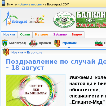
Вижте
мобилна версия
на Botevgrad.COM
Новини
Обяви
Каталог
Забавно
Видео
Ботевград
Правец
Етрополе
Н
Новини
»
Етрополе
Поздравление по случай Д
– 18 август
Уважаеми коле
настоящи и бив
обогатители,
специалисти и
„Елаците-Мед”