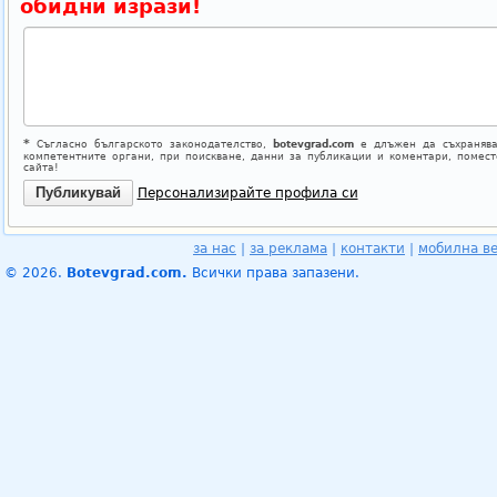
обидни изрази!
*
Съгласно българското законодателство,
botevgrad.com
е длъжен да съхранява
компетентните органи, при поискване, данни за публикации и коментари, помес
сайта!
Персонализирайте профила си
за нас
|
за реклама
|
контакти
|
мобилна в
© 2026.
Botevgrad.com.
Всички права запазени.