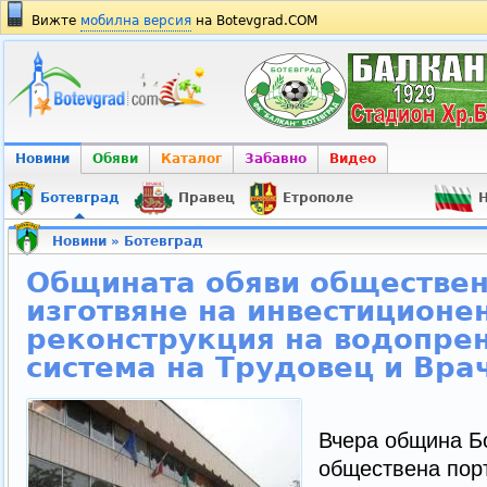
Вижте
мобилна версия
на Botevgrad.COM
Новини
Обяви
Каталог
Забавно
Видео
Ботевград
Правец
Етрополе
Н
Новини
»
Ботевград
Общината обяви обществен
изготвяне на инвестиционен
реконструкция на водопре
система на Трудовец и Вр
Вчера община Б
обществена поръ