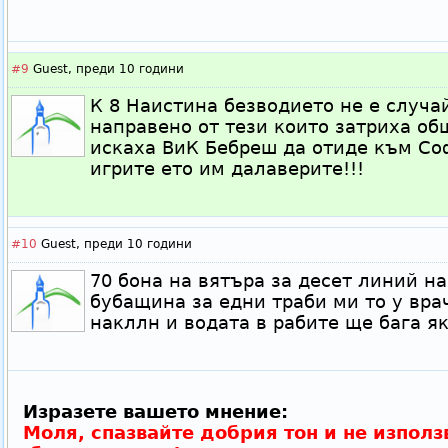
#9
Guest,
преди 10 години
К 8 Наистина безводието не е случ
направено от тези които затриха об
искаха ВиК Бебреш да отиде към Со
игрите ето им далаверите!!!
#10
Guest,
преди 10 години
70 бона на вятъра за десет линий н
бубащина за едни траби ми то у вра
накллн и водата в рабите ще бага я
Изразете вашето мнение:
Моля, спазвайте добрия тон и не използ