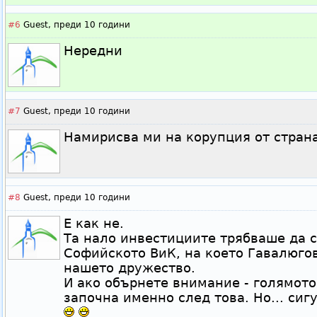
#6
Guest,
преди 10 години
Нередни
#7
Guest,
преди 10 години
Намирисва ми на корупция от стран
#8
Guest,
преди 10 години
Е как не.
Та нало инвестициите трябваше да с
Софийското ВиК, на което Гавалюго
нашето дружество.
И ако обърнете внимание - голямото
започна именно след това. Но... сиг