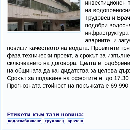
инвестиционен п
на водопреносна
Трудовец и Вра
подобри водосн
инфраструктура 
авариите и загуб
повиши качеството на водата. Проектите тря
фаза технически проект, а срокът за изпълн
сключването на договора. Целта е одобрени
на общината да кандидатства за целева дър
Срокът за подаване на офертите е до 17.30 ч
Прогнозната стойност на поръчката е 69 990
Етикети към тази новина:
водоснабдяване
трудовец
врачеш