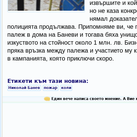
извършите и кой
но не каза конк
нямал доказател
полицията продължава. Припомняме ви, че 
палеж в дома на Баневи и тогава бяха унищ
изкуството на стойност около 1 млн. лв. Би
пряка връзка между палежа и участието му 
в кампанията, която приключи скоро.
Етикети към тази новина:
Николай Банев
пожар
коли
Един вече написа своето мнение. А Вие 