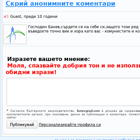
Скрий анонимните коментари
#1
Guest,
преди 10 години
Господин Банев,сърдете се на себе си,защото този ред
въведохте точно вие и хора като вас - комунистите и 
Изразете вашето мнение:
Моля, спазвайте добрия тон и не използ
обидни изрази!
*
Съгласно българското законодателство,
botevgrad.com
е длъжен да съхранява
компетентните органи, при поискване, данни за публикации и коментари, помес
сайта!
Персонализирайте профила си