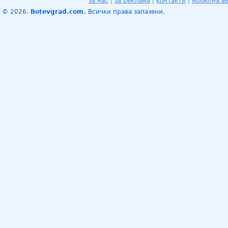
за нас
|
за реклама
|
контакти
|
мобилна в
© 2026.
Botevgrad.com.
Всички права запазени.