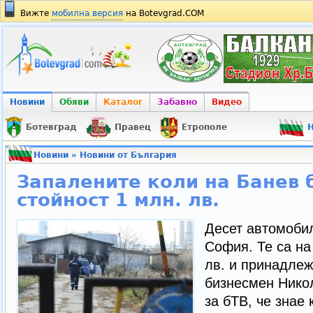
Вижте
мобилна версия
на Botevgrad.COM
Новини
Обяви
Каталог
Забавно
Видео
Ботевград
Правец
Етрополе
Н
Новини
»
Новини от България
Запалените коли на Банев 
стойност 1 млн. лв.
Десет автомобил
София. Те са на
лв. и принадлеж
бизнесмен Нико
за бТВ, че знае 