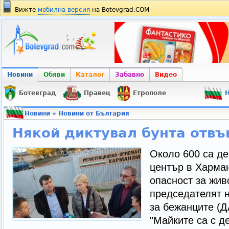
Вижте
мобилна версия
на Botevgrad.COM
Новини
Обяви
Каталог
Забавно
Видео
Ботевград
Правец
Етрополе
Н
Новини
»
Новини от България
Някой диктувал бунта отвъ
Около 600 са де
център в Харман
опасност за жив
председателят 
за бежанците (Д
"Майките са с де