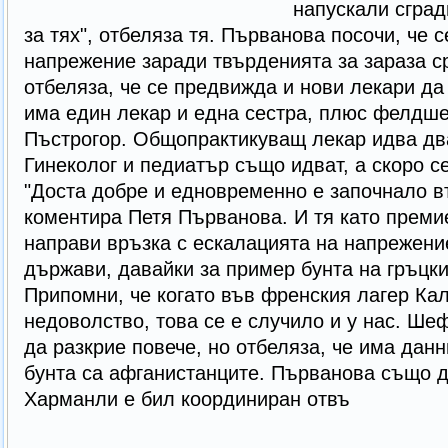
напускали сград
за тях", отбеляза тя. Първанова посочи, че 
напрежение заради твърденията за зараза с
отбеляза, че се предвижда и нови лекари да
има един лекар и една сестра, плюс фелдше
Пъстрогор. Общопрактикуващ лекар идва дв
Гинеколог и педиатър също идват, а скоро с
"Доста добре и едновременно е започнало в
коментира Петя Първанова. И тя като преми
направи връзка с ескалацията на напрежение
държави, давайки за пример бунта на гръцки
Припомни, че когато във френския лагер Ка
недоволство, това се е случило и у нас. Ше
да разкрие повече, но отбеляза, че има данн
бунта са афганистанците. Първанова също д
Харманли е бил координиран отвъ