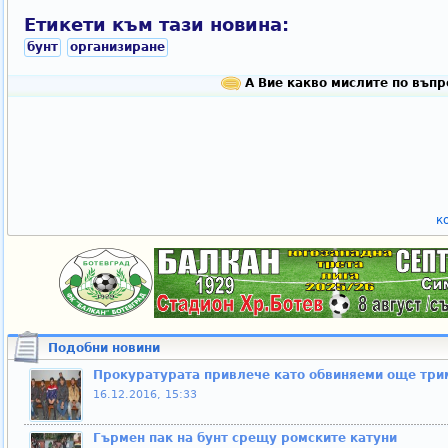
Етикети към тази новина:
бунт
организиране
А Вие какво мислите по въпр
к
Подобни новини
Прокуратурата привлече като обвиняеми още трим
16.12.2016, 15:33
Гърмен пак на бунт срещу ромските катуни