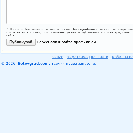
*
Съгласно българското законодателство,
botevgrad.com
е длъжен да съхранява
компетентните органи, при поискване, данни за публикации и коментари, помес
сайта!
Персонализирайте профила си
за нас
|
за реклама
|
контакти
|
мобилна в
© 2026.
Botevgrad.com.
Всички права запазени.