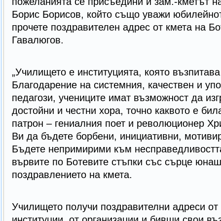
пожеланията се присъедини и зам.-кметът 
Борис Борисов, който също уважи юбилейнот
прочете поздравителен адрес от кмета на Б
Гавалюгов.
„Училището е институцията, която възпитав
Благодарение на системния, качествен и упо
педагози, учениците имат възможност да изг
достойни и честни хора, точно каквото е би
патрон – гениалния поет и революционер Хр
Ви да бъдете борбени, инициативни, мотивир
Бъдете непримирими към несправедливостт
вървите по Ботевите стъпки със сърце юнашк
поздравлението на кмета.
Училището получи поздравителни адреси от 
институции, от организации и бивши свои въ