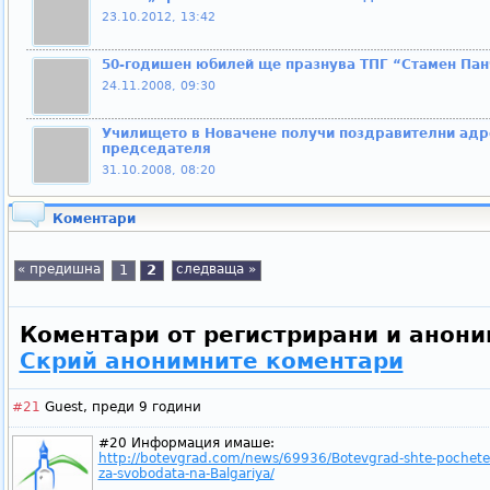
23.10.2012, 13:42
50-годишен юбилей ще празнува ТПГ “Стамен Пан
24.11.2008, 09:30
Училището в Новачене получи поздравителни адре
председателя
31.10.2008, 08:20
Коментари
« предишна
1
2
следваща »
Коментари от регистрирани и анони
Скрий анонимните коментари
#21
Guest,
преди 9 години
#20 Информация имаше:
http://botevgrad.com/news/69936/Botevgrad-shte-pochete-p
za-svobodata-na-Balgariya/