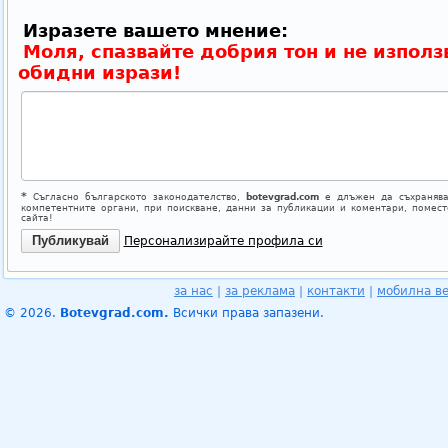
Изразете вашето мнение:
Моля, спазвайте добрия тон и не използ
обидни изрази!
*
Съгласно българското законодателство,
botevgrad.com
е длъжен да съхранява
компетентните органи, при поискване, данни за публикации и коментари, помес
сайта!
Персонализирайте профила си
за нас
|
за реклама
|
контакти
|
мобилна в
© 2026.
Botevgrad.com.
Всички права запазени.