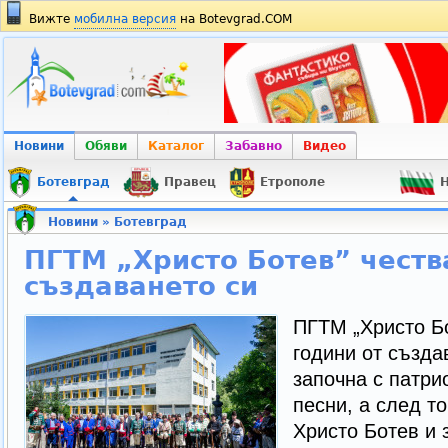
Вижте
мобилна версия
на Botevgrad.COM
Новини
Обяви
Каталог
Забавно
Видео
Ботевград
Правец
Етрополе
Н
Новини
»
Ботевград
ПГТМ „Христо Ботев” честв
създаването си
ПГТМ „Христо Бо
години от създа
започна с патри
песни, а след то
Христо Ботев и 