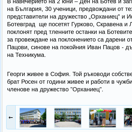
В навечерието на 2 юни – Ден на Ботев и за
на България, 30 ученици, предвождани от те
представители на дружество „Орханиец” и И
Ботевград ще посетят Гурково, Скравена и Л
поклонят пред тленните останки на Ботевите
за провеждане на поклонението са дарени от
Пацови, синове на покойния Иван Пацов - д
на Техникума.
Георги живее в София. Той ръководи собств
брат Росен от години живее и работи в чужб
членове на дружество "Орханиец".
←