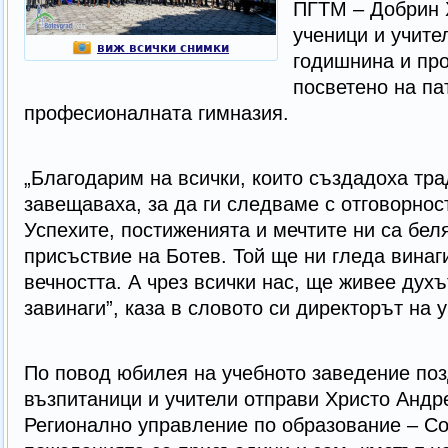
ПГТМ – Добрин 
ученици и учит
виж всички снимки
годишнина и про
посветено на па
професионалната гимназия.
„Благодарим на всички, които създадоха тра
завещаваха, за да ги следваме с отговорнос
Успехите, постиженията и мечтите ни са бел
присъствие на Ботев. Той ще ни гледа винаг
вечността. А чрез всички нас, ще живее духъ
завинаги”, каза в словото си директорът на
По повод юбилея на учебното заведение поз
възпитаници и учители отправи Христо Андр
Регионално управление по образование – С