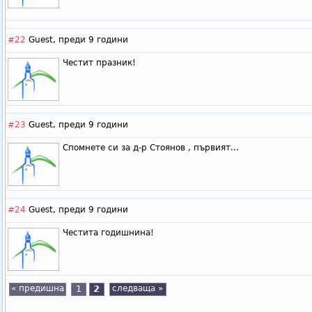
#22
Guest,
преди 9 години
Честит празник!
#23
Guest,
преди 9 години
Спомнете си за д-р Стоянов , първият...
#24
Guest,
преди 9 години
Честита годишнина!
« предишна
1
2
следваща »