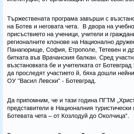
Тържествената програма завърши с възстан
на Ботев и неговата чета. В двора на учебно
присъствието на ученици, учители и граждан
регионалните клонове на Национално дружес
Панагюрище, София, Етрополе, Тетевен и др
битката във Врачанския балкан. Сред участ
възстановката бе и учителката от Ботевград
да проследят участието й, бяха дошли нейни
ОУ "Васил Левски" - Ботевград.
Да припомним, че и тази година ПГТМ „Хрис
представители в Националния туристически 
Ботевата чета – от Козлодуй до Околчица”.