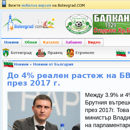
Вижте
мобилна версия
на Botevgrad.COM
Новини
Обяви
Каталог
Забавно
Видео
Ботевград
Правец
Етрополе
Н
Новини
»
Новини от България
До 4% реален растеж на БВ
през 2017 г.
Между 3.9% и 4
Брутния вътреше
през 2017г. Тов
министър Влади
на парламентар