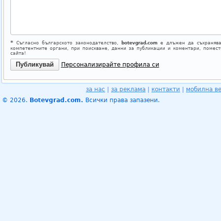
*
Съгласно българското законодателство,
botevgrad.com
е длъжен да съхранява
компетентните органи, при поискване, данни за публикации и коментари, помес
сайта!
Персонализирайте профила си
за нас
|
за реклама
|
контакти
|
мобилна в
© 2026.
Botevgrad.com.
Всички права запазени.