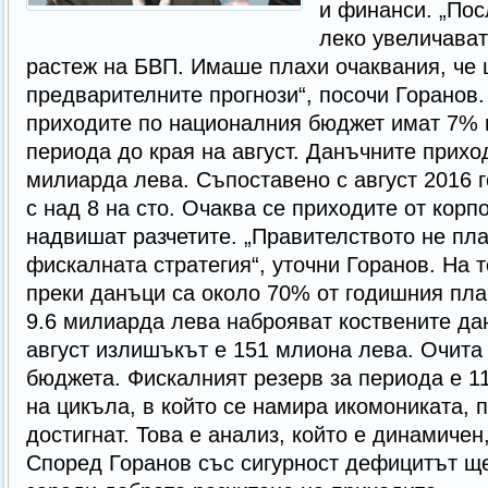
и финанси. „По
леко увеличават
растеж на БВП. Имаше плахи очаквания, че
предварителните прогнози“, посочи Горанов.
приходите по националния бюджет имат 7% 
периода до края на август. Данъчните прихо
милиарда лева. Съпоставено с август 2016 г
с над 8 на сто. Очаква се приходите от кор
надвишат разчетите. „Правителството не пл
фискалната стратегия“, уточни Горанов. На 
преки данъци са около 70% от годишния план
9.6 милиарда лева наброяват коствените да
август излишъкът е 151 млиона лева. Очита
бюджета. Фискалният резерв за периода е 1
на цикъла, в който се намира икомониката,
достигнат. Това е анализ, който е динамичен
Според Горанов със сигурност дефицитът ще