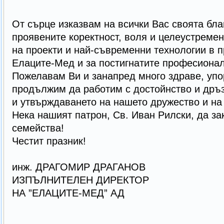
От сърце изказвам на всички Вас своята бла
проявените коректност, воля и целеустреме
на проекти и най-съвременни технологии в 
Елаците-Мед и за постигнатите професион
Пожелавам Ви и занапред много здраве, упор
продължим да работим с достойнство и дръз
и утвърждаването на нашето дружество и н
Нека нашият патрон, Св. Иван Рилски, да з
семейства!
Честит празник!
инж. ДРАГОМИР ДРАГАНОВ
ИЗПЪЛНИТЕЛЕН ДИРЕКТОР
НА ”ЕЛАЦИТЕ-МЕД” АД