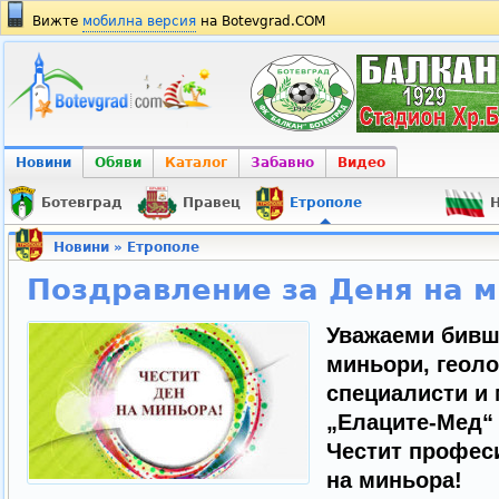
Вижте
мобилна версия
на Botevgrad.COM
Новини
Обяви
Каталог
Забавно
Видео
Ботевград
Правец
Етрополе
Н
Новини
»
Етрополе
Поздравление за Деня на 
Уважаеми бивш
миньори, геоло
специалисти и
„Елаците-Мед“
Честит професи
на миньора!