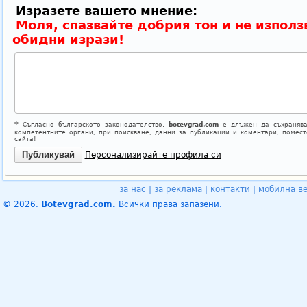
Изразете вашето мнение:
Моля, спазвайте добрия тон и не използ
обидни изрази!
*
Съгласно българското законодателство,
botevgrad.com
е длъжен да съхранява
компетентните органи, при поискване, данни за публикации и коментари, помес
сайта!
Персонализирайте профила си
за нас
|
за реклама
|
контакти
|
мобилна в
© 2026.
Botevgrad.com.
Всички права запазени.