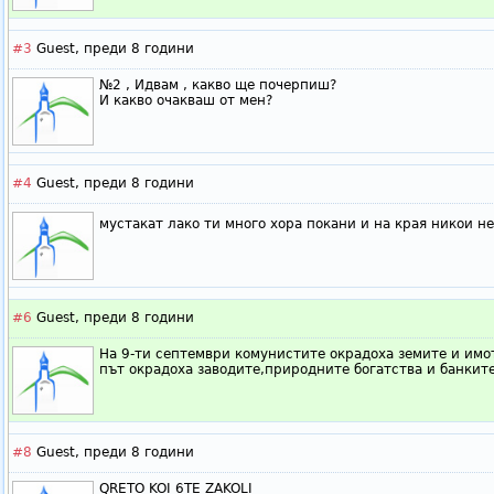
#3
Guest,
преди 8 години
№2 , Идвам , какво ще почерпиш?
И какво очакваш от мен?
#4
Guest,
преди 8 години
мустакат лако ти много хора покани и на края никои н
#6
Guest,
преди 8 години
На 9-ти септември комунистите окрадоха земите и имот
път окрадоха заводите,природните богатства и банките
#8
Guest,
преди 8 години
QRETO KOI 6TE ZAKOLI