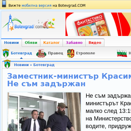
Вижте
мобилна версия
на Botevgrad.COM
Новини
Обяви
Каталог
Забавно
Видео
Ботевград
Правец
Етрополе
Н
Новини
»
Ботевград
Заместник-министър Краси
Не съм задържан
Не съм задържан
министърът Кра
малко след 13:15
на Министерство
водите, придруж