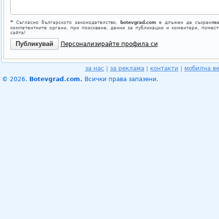
*
Съгласно българското законодателство,
botevgrad.com
е длъжен да съхранява
компетентните органи, при поискване, данни за публикации и коментари, помес
сайта!
Персонализирайте профила си
за нас
|
за реклама
|
контакти
|
мобилна в
© 2026.
Botevgrad.com.
Всички права запазени.