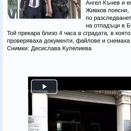
Ангел Кънев и е
Живков поясни, 
по разследванет
на отпадъци в Б
Той прекара близо 4 часа в сградата, в коят
проверяваха документи, файлове и снемаха
Снимки: Десислава Кулелиева