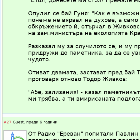
"Стол, донесете ми стол! Премале ми
Опулил се бай Гуня: "Как е възможно
понеже не вярвал на духове, а само
обкръжението й, отърчал в Живковс
на зам.министъра на екологията Кр
Разказал му за случилото се, и му 
придружи до паметника, за да се ув
чудото.
Отиват двамата, застават пред бай Т
проговаря отново Тодор Живков:
"Абе, зализания! - казал паметникът 
ми трябва, а ти вмирисаната подлог
#27
Guest,
преди 6 години
От Радио "Ереван" попитали Павлин