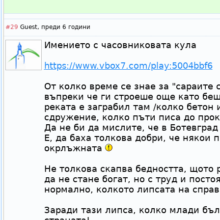
#29
Guest,
преди 6 години
Имението с часовниковата кула
https://www.vbox7.com/play:5004bbf6
От колко време се знае за "сараите 
въпреки че ги строеше още като беш
реката е заграбил там /колко бетон 
сдружение, колко пъти писа до прок
Да не би да мислите, че в Ботевгр
Е, да баха толкова добри, че някои 
окрлъжната
Не толкова скапва бедността, щото 
да не стане богат, но с труд и пост
нормално, колкото липсата на справ
Заради тази липса, колко млади бъ