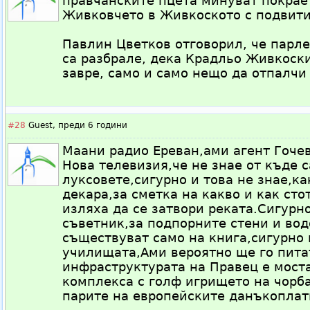
правчанските пцета минуват покрае
Живковчето в Живкоското с подвити
Павлин Цветков отговорил, че парле
са разбрале, дека Крадльо Живкоски
завре, само и само нещо да отпалчи
#28
Guest,
преди 6 години
Маани радио Ереван,ами агент Гочев
Нова телевизия,че не знае от къде с
луксовете,сигурно и това не знае,ка
декара,за сметка на какво и как сто
изляха да се затвори реката.Сигурно
съветник,за подпорните стени и вод
съществуват само на книга,сигурно 
училищата,Ами вероятно ще го питат
инфраструктурата на Правец е мост
комплекса с голф игрището на чорб
парите на европейските данъкоплат