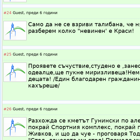
#24
Guest,
преди 6 години
Само да не се взриви талибана, че 
разберем колко "невинен' е Краси!
#25
Guest,
преди 6 години
Проявете съчуствие,студено е ,зане
одеалце,ще пукне миризливеца!Нема
децата! /Един благодарен гражданин
кахъреше/
#26
Guest,
преди 6 години
Разхожда се кметът Гунински по але
покрай Спортния комплекс, покрай 
Живков, и що да чуе - проговаря То