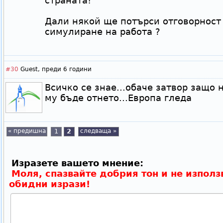
страната!
Дали някой ще потърси отговорност
симулиране на работа ?
#30
Guest,
преди 6 години
Всичко се знае...обаче затвор защо 
му бъде отнето...Европа гледа
« предишна
1
2
следваща »
Изразете вашето мнение:
Моля, спазвайте добрия тон и не използ
обидни изрази!