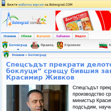
Вижте
мобилна версия
на Botevgrad.COM
Новини
Обяви
Каталог
Забавно
Видео
Ботевград
Правец
Етрополе
Н
Новини
»
Ботевград
Спецсъдът прекрати делото
боклуци“ срещу бившия за
Красимир Живков
Спецсъдът прек
производство с
министър Краси
подсъдим, науч