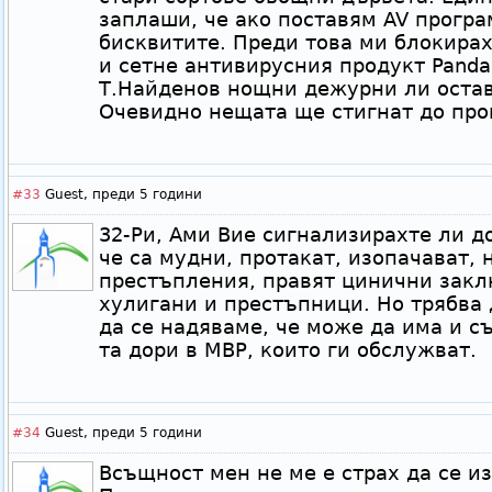
заплаши, че ако поставям AV програ
бисквитите. Преди това ми блокира
и сетне антивирусния продукт Pandа
Т.Найденов нощни дежурни ли остав
Очевидно нещата ще стигнат до про
#33
Guest,
преди 5 години
32-Ри, Ами Вие сигнализирахте ли д
че са мудни, протакат, изопачават,
престъпления, правят цинични закл
хулигани и престъпници. Но трябва 
да се надяваме, че може да има и с
та дори в МВР, които ги обслужват.
#34
Guest,
преди 5 години
Всъщност мен не ме е страх да се из