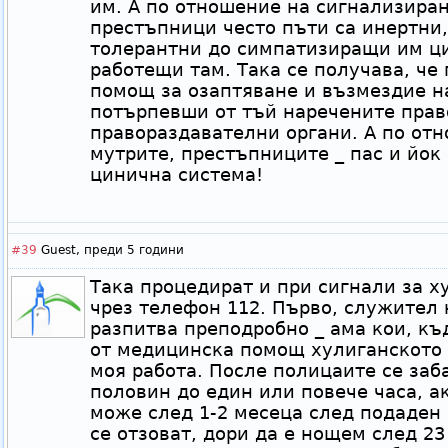
им. А по отношение на сигнализиран
престъпници често пъти са инертни,
толерантни до симпатизиращи им ци
работещи там. Така се получава, че
помощ за озаптяване и възмездие на
потърпевши от тъй наречените прав
правораздавателни органи. А по отн
мутрите, престъпниците _ пас и йок
цинична система!
#39
Guest,
преди 5 години
Така процедират и при сигнали за 
чрез телефон 112. Първо, служител 
разпитва преподробно _ ама кои, къ
от медицинска помощ хулиганското с
моя работа. После полицаите се заб
половин до един или повече часа, ак
може след 1-2 месеца след подаден 
се отзоват, дори да е нощем след 23