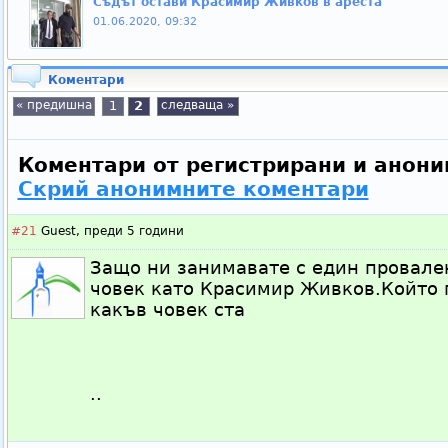
Съдът остави Красимир Живков в ареста
01.06.2020, 09:32
Коментари
« предишна
1
2
следваща »
Коментари от регистрирани и анони
Скрий анонимните коментари
#21
Guest,
преди 5 години
Защо ни занимавате с един провале
човек като Красимир Живков.Който г
какъв човек ста
..