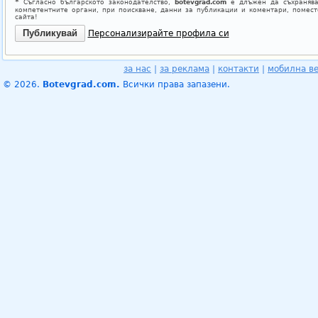
*
Съгласно българското законодателство,
botevgrad.com
е длъжен да съхранява
компетентните органи, при поискване, данни за публикации и коментари, помес
сайта!
Персонализирайте профила си
за нас
|
за реклама
|
контакти
|
мобилна в
© 2026.
Botevgrad.com.
Всички права запазени.