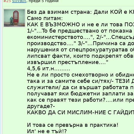
#25
,
преди 5 години
STIVBOT
Без да взимам страна: Дали КОЙ е К
Само питам:
КАК Е ВЪЗМОЖНО и не е ли това ПО
1/-"...To бe пpeдшecтвaнo oт пoкaзнa
екоминистерството....", 2/-"...Спец
производство...." 3/-"...Причина са
нарушения от спецпрокуратуратав о
липсват факти, които подкрепят обв
извършил престъпление...."
4,5,6 ит.н.........
Не е ли просто смехотворно и обидн
така и за самите себе си/тях/- ТЕЗ
служители/ да си вършат работата п
получават яки бюджетни заплати за 
как се правят тези работи?....или п
другаде?-
КАКВО ДА СИ МИСЛИМ-НИЕ С ГАЙДИТ
И това се превърна в практика!
Ил' не е тъй!?