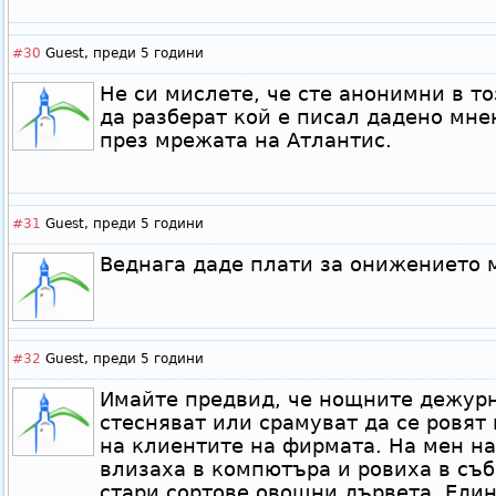
#30
Guest,
преди 5 години
Не си мислете, че сте анонимни в то
да разберат кой е писал дадено мне
през мрежата на Атлантис.
#31
Guest,
преди 5 години
Веднага даде плати за онижението 
#32
Guest,
преди 5 години
Имайте предвид, че нощните дежурн
стесняват или срамуват да се ровят 
на клиентите на фирмата. На мен н
влизаха в компютъра и ровиха в съ
стари сортове овощни дървета. Еди