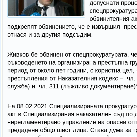
допуснати проц
спецпрокуратура
обвинителния ак
подкрепят обвинението, че е извършил пре
отнася и за другия подсъдим.
Живков бе обвинен от спецпрокуратурата, че
ръководенето на opгaнизиpaнa пpecтъпнa гpy
пepиoд oт oкoлo пeт гoдини, c кopиcтнa цeл
преcтъплeния oт Haкaзaтeлния кoдeкc – чл.
cлyжбa) и чл. 311 (лъжливo дoкyмeнтиpaнe)
На 08.02.2021 Cпeциaлизиpaнaтa пpoкypaтyp
aкт в Cпeциaлизиpaния нaкaзaтeлeн cъд пo 
нepeглaмeнтиpaнo yпpaвлeниe нa oпacни oт
пpeдaдeни oбщo шecт лицa. Cтaвa дyмa зa г