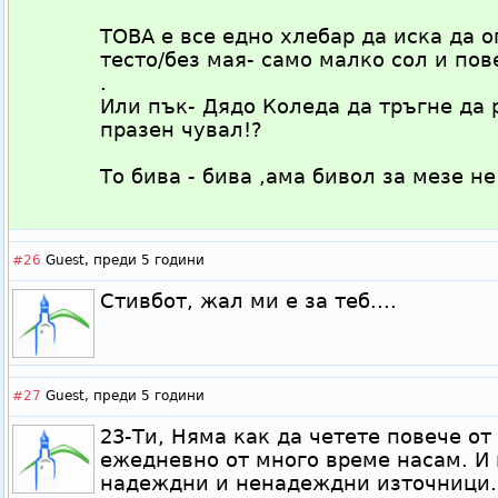
ТОВА е все едно хлебар да иска да о
тесто/без мая- само малко сол и пове
.
Или пък- Дядо Коледа да тръгне да 
празен чувал!?
То бива - бива ,ама бивол за мезе не б
#26
Guest,
преди 5 години
Стивбот, жал ми е за теб....
#27
Guest,
преди 5 години
23-Ти, Няма как да четете повече от
ежедневно от много време насам. И 
надеждни и ненадеждни източници.