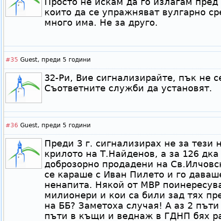
Просто не искам да го излагам пред
които да се упражняват вулгарно ср
много има. Не за друго.
#35
Guest,
преди 5 години
32-Ри, Вие сигнализирайте, пък не с
Съответните служби да установят.
#36
Guest,
преди 5 години
Преди 3 г. сигнализирах не за тези 
крилото на Т.Найденов, а за 126 дка
доброзорно продадени на Св.Илчовс
се караше с Иван Пилето и го даваш
ненапита. Някой от МВР поинересува
милионери и кои са били зад тях пр
на ББ? Заметоха случая! А аз 2 пъти 
пъти в къщи и веднаж в ГДНП бях р