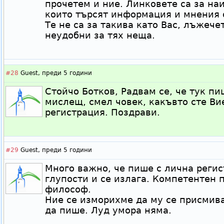
прочетем и ние. Линковете са за на
които търсят информация и мнения 
Те не са за такива като Вас, лъжече
неудобни за тях неща.
#28
Guest,
преди 5 години
Стойчо Ботков, Радвам се, че тук п
мислещ, смел човек, какъвто сте Ви
регистрация. Поздрави.
#29
Guest,
преди 5 години
Много важно, че пише с лична регис
глупости и се излага. Компетентен 
философ.
Ние се изморихме да му се присмива
да пише. Луд умора няма.