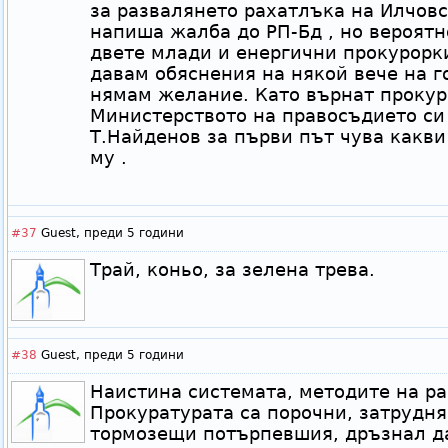
за развалянето рахатлъка на Илчовск
напиша жалба до РП-Бд , но вероятн
двете млади и енергични прокурорки
давам обяснения на някой вече на г
нямам желание. Като върнат прокур
Министерството на правосъдието си 
Т.Найденов за първи път чува какв
му .
#37
Guest,
преди 5 години
Трай, коньо, за зелена трева.
#38
Guest,
преди 5 години
Наистина системата, методите на ра
Прокуратурата са порочни, затрудн
тормозещи потърпевшия, дръзнал д