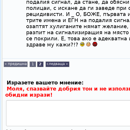
подалия сигнал, да стане, да обясн
полицаи, с искане да ги заведе при
рецидивисти. И _ О, БОЖЕ, първата 
трите имена и ЕГН на подалия сигна
озаптят хулиганите нямат желание, 
разпит на сигнализиращия на място 
се покрили. Е, това ако е адекватна
здраве му кажи?!?
« предишна
1
2
следваща »
Изразете вашето мнение:
Моля, спазвайте добрия тон и не използ
обидни изрази!