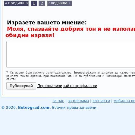
« предишна
1
2
следваща »
Изразете вашето мнение:
Моля, спазвайте добрия тон и не използ
обидни изрази!
*
Съгласно българското законодателство,
botevgrad.com
е длъжен да съхранява
компетентните органи, при поискване, данни за публикации и коментари, помес
сайта!
Персонализирайте профила си
за нас
|
за реклама
|
контакти
|
мобилна в
© 2026.
Botevgrad.com.
Всички права запазени.