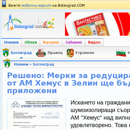
Вижте
мобилна версия
на Botevgrad.COM
Новини
Обяви
Каталог
Забавно
Видео
Ботевград
Правец
Етрополе
Н
Новини
»
Ботевград
Решено: Мерки за редуцир
от АМ Хемус в Зелин ще бъ
приложени
Искането на граждани
шумоизолиращи съоръ
АМ “Хемус“ над вилна
удовлетворено. Това 