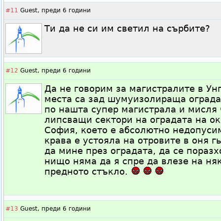
#11
Guest,
преди 6 години
Ти да не си им светил на сърбите?
#12
Guest,
преди 6 години
Да не говорим за магистралите в Ун
места са зад шумуизолираща ограда
по нашта супер магистрала и мисля 
липсващи сектори на оградата на ок
София, което е абсолютно недопуси
крава е устояла на отровите в оня г
да мине през оградата, да се поразх
нищо няма да я спре да влезе на ня
предното стъкло.
#13
Guest,
преди 6 години