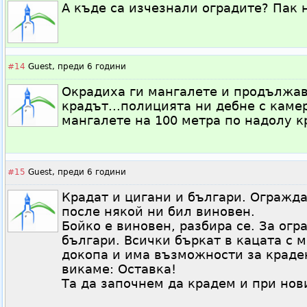
А къде са изчезнали оградите? Пак 
#14
Guest,
преди 6 години
Окрадиха ги мангалете и продължав
крадът...полицията ни дебне с каме
мангалете на 100 метра по надолу кр
#15
Guest,
преди 6 години
Крадат и цигани и българи. Ограждат
после някой ни бил виновен.
Бойко е виновен, разбира се. За огр
българи. Всички бъркат в кацата с м
докопа и има възможности за краден
викаме: Оставка!
Та да започнем да крадем и при нови