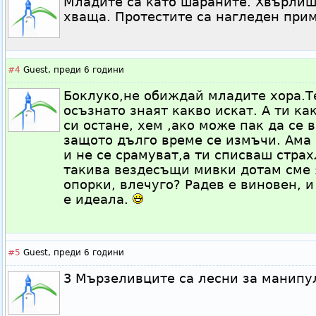
Младите са като шараните. Хвърлиш 
хваща. Протестите са нагледен прим
#4
Guest,
преди 6 години
Боклуко,не обиждай младите хора.Т
осъзнато знаят какво искат. А ти ка
си остане, хем ,ако може пак да се
защото дълго време се измъчи. Ама
и не се срамуват,а ти списваш страх
такива вездесъщи мивки дотам сме 
опорки, влечуго? Радев е виновен, 
е идеала.
#5
Guest,
преди 6 години
3 Мързеливците са лесни за манипу