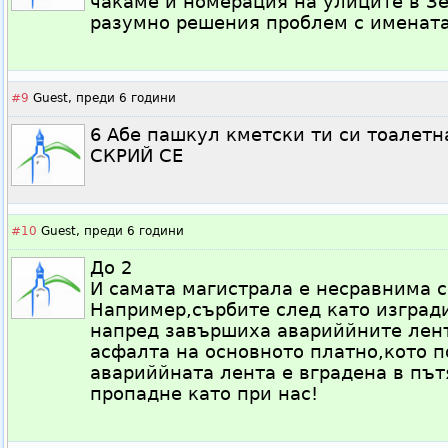
чакаме и номерация на улиците в Зе
разумно решения проблем с имената
#9
Guest,
преди 6 години
6 Абе пашкул кметски ти си тоалетн
СКРИЙ СЕ
#10
Guest,
преди 6 години
До 2
И самата магистрала е несравнима с
Например,сърбите след като изгради
напред завършиха авариййните лент
асфалта на основното платно,кото п
авариййната лента е вградена в път
пропадне като при нас!