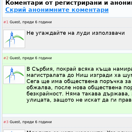
Коментари от регистрирани и анони
Скрий анонимните коментари
#1
Guest,
преди 6 години
Не угаждайте на луди използвачи
#2
Guest,
преди 6 години
В Сърбия, покрай всяка къща намира
магистралата до Ниш изгради ха ш
Сега ще има обществена поръчка за 
обжалва, после нова обществена пор
безкрайност. Няма такава държава, 
улицата, защото не искат да ги пра
#3
Guest,
преди 6 години