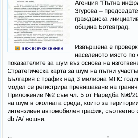
Агенция “Пътна инфра
Згурова – председат
гражданска инициатив
община Ботевград.
Извършена е проверка
виж всички снимки
населеното място по
показателите за шум въз основа на изготвена
Стратегическа карта за шум на пътни участъ
България с трафик над 3 милиона МПС годи
модел се регистрира превишаване на гранич
Приложение №2 съм чл. 5 от Наредба №6/200
на шум в околната среда, които за територи
интензивен автомобилен график, съответно с
db /А/ нощни.