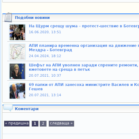
Подобни новини
На Щурм срещу шума – протест-шествие в Ботевг
16.06.2020, 13:51
АПИ планира временна организация на движение 
Мездра - Ботевград
24.04.2024, 18:12
Шефът на АПИ уволнен заради спрените ремонти,
кметовете на среща в петък
20.07.2021, 10:37
69 папки от АПИ занесоха министрите Василев и К
Гешев
20.07.2021, 13:14
Коментари
« предишна
1
2
следваща »