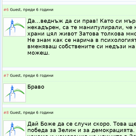
#6
Guest,
преди 6 години
Да...веднъж да си прав! Като си мър
некадърен, са те манипулирали, че 
храни цял живот Затова толкова мн
Не знам как се нарича в психология
вменяваш собствените си недъзи на 
можеш.
#7
Guest,
преди 6 години
Браво
#8
Guest,
преди 6 години
Дай Боже да се случи скоро. Това щ
победа за Зелин и за демокрацията.