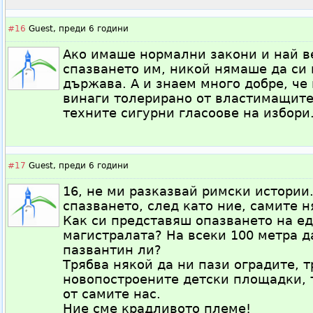
#16
Guest,
преди 6 години
Ако имаше нормални закони и най в
спазването им, никой нямаше да си 
държава. А и знаем много добре, че
винаги толерирано от властимащите
техните сигурни гласоове на избори
#17
Guest,
преди 6 години
16, не ми разказвай римски истории.
спазването, след като ние, самите 
Как си представяш опазването на ед
магистралата? На всеки 100 метра 
пазвантин ли?
Трябва някой да ни пази оградите, т
новопостроените детски площадки, 
от самите нас.
Ние сме крадливото племе!