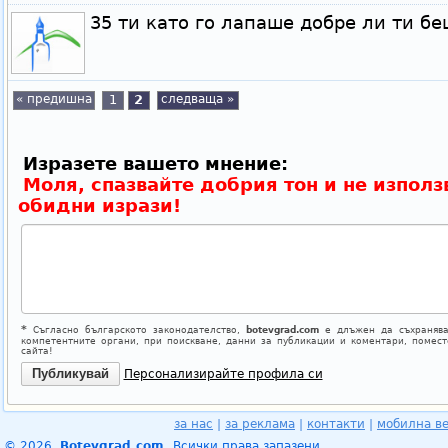
35 ти като го лапаше добре ли ти бе
« предишна
1
2
следваща »
Изразете вашето мнение:
Моля, спазвайте добрия тон и не използ
обидни изрази!
*
Съгласно българското законодателство,
botevgrad.com
е длъжен да съхранява
компетентните органи, при поискване, данни за публикации и коментари, помес
сайта!
Персонализирайте профила си
за нас
|
за реклама
|
контакти
|
мобилна в
© 2026.
Botevgrad.com.
Всички права запазени.