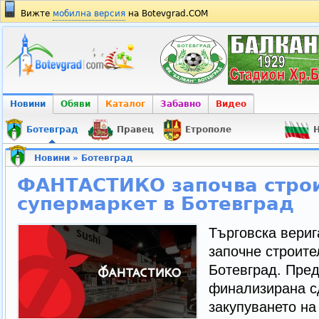
Вижте
мобилна версия
на Botevgrad.COM
Новини
Обяви
Каталог
Забавно
Видео
Ботевград
Правец
Етрополе
Н
Новини
»
Ботевград
ФАНТАСТИКО започва строи
супермаркет в Ботевград
Търговска вер
започне строите
Ботевград. Пре
финализирана с
закупуването на