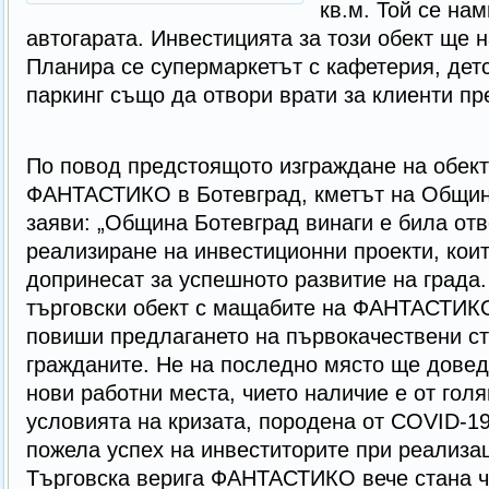
кв.м. Той се на
автогарата. Инвестицията за този обект ще 
Планира се супермаркетът с кафетерия, дет
паркинг също да отвори врати за клиенти пре
По повод предстоящото изграждане на обект
ФАНТАСТИКО в Ботевград, кметът на Общин
заяви: „Община Ботевград винаги е била от
реализиране на инвестиционни проекти, коит
допринесат за успешното развитие на града.
търговски обект с мащабите на ФАНТАСТИК
повиши предлагането на първокачествени сто
гражданите. Не на последно място ще довед
нови работни места, чието наличие е от гол
условията на кризата, породена от COVID-19
пожела успех на инвеститорите при реализац
Търговска верига ФАНТАСТИКО вече стана ч