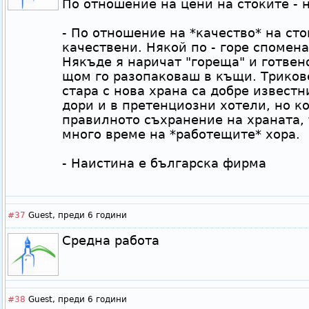
По отношение на цени на стоките - н
- По отношение на *качество* на сток
качествени. Някой по - горе спомена
Някъде я наричат "гореща" и готвен
щом го разопаковаш в къщи. Триков
стара с нова храна са добре известн
дори и в претенциозни хотели, но ко
правилното съхранение на храната, т
много време на *работещите* хора.
- Наистина е българска фирма
#37
Guest,
преди 6 години
Средна работа
#38
Guest,
преди 6 години