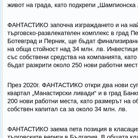
живот на града, като подкрепи „Шампионска л
ФАНТАСТИКО започна изграждането и на на
търговско-развлекателен комплекс в град Пе
Ботевград и Перник, ще бъдат финализирани
на обща стойност над 34 млн. лв. Инвестици
със собствени средства на компанията, като
бъдат разкрити около 250 нови работни мест
През 2020г. ФАНТАСТИКО откри два нови су
квартал „Манастирски ливади“ и в град Банк
200 нови работни места, като размерът на 
собствен капитал са за около 34 млн. лв.
ФАНТАСТИКО заема пета позиция в класаци
търговските вериги в България. В общата кл