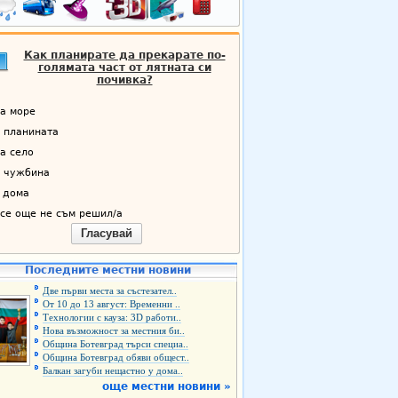
Как планирате да прекарате по-
голямата част от лятната си
почивка?
а море
 планината
а село
 чужбина
 дома
се още не съм решил/а
Гласувай
Последните местни новини
Две първи места за състезател..
От 10 до 13 август: Временни ..
Технологии с кауза: 3D работи..
Нова възможност за местния би..
Община Ботевград търси специа..
Община Ботевград обяви общест..
Балкан загуби нещастно у дома..
още местни новини »