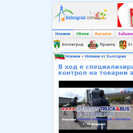
Новини
Обяви
Каталог
Забавн
Ботевград
Правец
Ет
Новини
»
Новини от България
В ход е специализир
контрол на товарни 