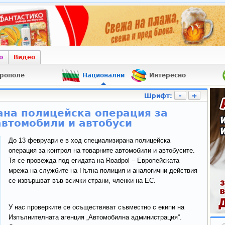
о
Видео
рополе
Национални
Интересно
-
+
Шрифт:
ана полицейска операция за
автомобили и автобуси
До 13 февруари е в ход специализирана полицейска
операция за контрол на товарните автомобили и автобусите.
Тя се провежда под егидата на Roadpol – Европейската
мрежа на службите на Пътна полиция и аналогични действия
се извършват във всички страни, членки на ЕС.
У нас проверките се осъществяват съвместно с екипи на
Изпълнителната агенция „Автомобилна администрация“.