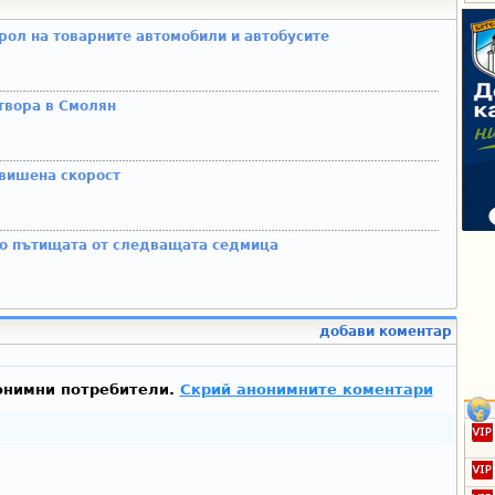
рол на товарните автомобили и автобусите
твора в Смолян
евишена скорост
по пътищата от следващата седмица
добави коментар
онимни потребители.
Скрий анонимните коментари