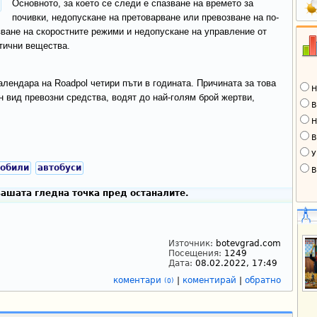
Основното, за което се следи е спазване на времето за
почивки, недопускане на претоварване или превозване на по-
зване на скоростните режими и недопускане на управление от
тични вещества.
алендара на Roadpol четири пъти в годината. Причината за това
Н
н вид превозни средства, водят до най-голям брой жертви,
В
Н
В
У
мобили
автобуси
В
ашата гледна точка пред останалите.
Източник:
botevgrad.com
Посещения:
1249
Дата:
08.02.2022, 17:49
коментари
|
коментирай
|
обратно
(0)