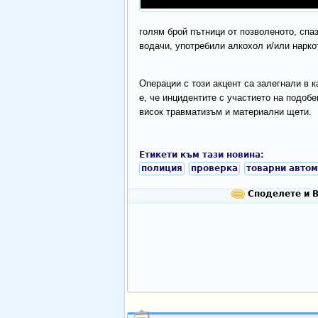
голям брой пътници от позволеното, спа
водачи, употребили алкохол и/или нарко
Операции с този акцент са залегнали в к
е, че инцидентите с участието на подобе
висок травматизъм и материални щети.
Етикети към тази новина:
полиция
проверка
товарни авто
Споделете и В