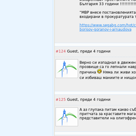
България 33 години !!!!!!!!!!!!
"МВР внесе постановленията 
входирани в прокуратурата 
https://www.segabg.com/hot/ca
borisov-goranov-i-arnaudova
#124
Guest,
преди 4 години
Верно си изпаднал в движен
прозвище са го лепнали навр
причина
Няма ли живи хор
си избиваш маниите и нищо
#125
Guest,
преди 4 години
А аз глупака питам какво съб
притчата за краставите мага
представители на олигофрени