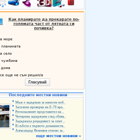
Как планирате да прекарате по-
голямата част от лятната си
почивка?
а море
 планината
а село
 чужбина
 дома
се още не съм решил/а
Гласувай
Последните местни новини
Мъж е задържан за нанесен поб..
Засилени проверки на Е-79 кра..
Регионалният представител на ..
Четирима задържани след сбива..
Задържаха рецидивист за опит ..
В събота е първото домакинств..
Александър Везенков отново за..
още местни новини »