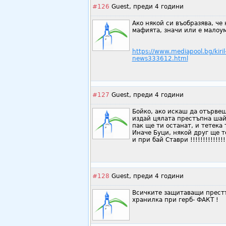
#126
Guest,
преди 4 години
Ако някой си въобразява, че
мафията, значи или е малоумен
https://www.mediapool.bg/kiril
news333612.html
#127
Guest,
преди 4 години
Бойко, ако искаш да отърве
издай цялата престъпна шай
пак ще ти останат, и тетека те !
Иначе Буци, някой друг ще т
и при бай Ставри !!!!!!!!!!!!!!
#128
Guest,
преди 4 години
Всичките защитаващи престъ
хранилка при герб- ФАКТ !