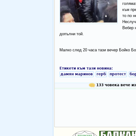
голяма
към пр
то по н
Неслуч
Вебер 
допълни той.
Малко след 20 часа тази вечер Бойко Бо
Етикети към тази новина:
дамян маринов
герб
протест
бо
133 човека вече из