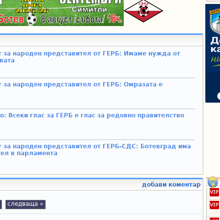
 за народен представител от ГЕРБ: Имаме нужда от
авата
 за народен представител от ГЕРБ: Омразата е
: Всеки глас за ГЕРБ е глас за редовно правителство
 за народен представител от ГЕРБ-СДС: Ботевград има
тел в парламента
добави коментар
следваща »