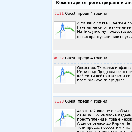
Коментари от регистрирани и ан
#121
Guest,
преди 4 години
А ти защо смяташ, че ти е п
Гаче ли не си от най-умните
На Тиквунчо му предоставих
страх орангутани, които уж
#122
Guest,
преди 4 години
Олезения. Ти малко инфанти
Министър Председател с подо
кой си ти,който в живота си
пост ?Лакмус за пръдня?
#123
Guest,
преди 4 години
Ако някой още не е разбрал 
само за 555 милиона дадени 
престъпления и това е необрати
А що се отнася до Кирил Пет
този процес необратим и на 
изкореняват престъпните пол