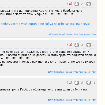
(-6)
2
-8
 народа няма да подкрепи Кирил Петков в борбата му с
, или е част от тази мафия !!!!!!!!!!!!!!!!!!!!!!!!
-petkov-zashto-vashington-a-ne-sofiya-nalozhi-sanktsii-na-peevski-
сигнализирай за неуместен коментар
(-4)
4
-8
ш по леко дъртият кожляк, вземи стани защитен свидетел и
ка, и вземи върни едни десетина милиарда откраднати пари, и
!!!!!!!!!!!!!!!!!!!!!!!!
е изпревари и тогава пак ще ти вземат парите, но ще те вкарат
!!!
сигнализирай за неуместен коментар
(-1)
5
-6
пната група Герб, са облагодетелствани шлш са били на
сигнализирай за неуместен коментар