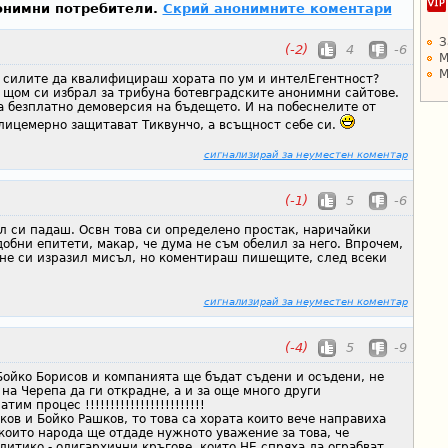
онимни потребители.
Скрий анонимните коментари
З
(-2)
4
-6
М
М
о силите да квалифицираш хората по ум и интелЕгентност?
, щом си избрал за трибуна ботевградските анонимни сайтове.
а безплатно демоверсия на бъдещето. И на побеснелите от
 лицемерно защитават Тиквунчо, а всъщност себе си.
сигнализирай за неуместен коментар
(-1)
5
-6
л си падаш. Освн това си определено простак, наричайки
бни епитети, макар, че дума не съм обелил за него. Впрочем,
 не си изразил мисъл, но коментираш пишещите, след всеки
сигнализирай за неуместен коментар
(-4)
5
-9
Бойко Борисов и компанията ще бъдат съдени и осъдени, не
на Черепа да ги открадне, а и за още много други
м процес !!!!!!!!!!!!!!!!!!!!!!!!
ков и Бойко Рашков, то това са хората които вече направиха
които народа ще отдаде нужното уважение за това, че
итико - олигархични кръгове, които НЕ спряха да ограбват