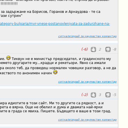
!!!!!!!!!!!
за задържане на Борисов, Горанов и Арнаудова - те са
тази сутрин"
tegory-bulgaria/mvr-vnese-postanovleniyata-za-zadurzhane-na-
сигнализирай за неуместен коментар
(-6)
2
-8
ие.
Тиквун не е министър председател, и градинското му
емето другарите му...крадци и рекетьори. Явно са имали
а около теб, да проведеш нормален човешки разговор, а не да
жеството по анонимен начин
сигнализирай за неуместен коментар
(-2)
3
-5
ира идиотите в този сайт. Ми то другите са рядкост, а и
рета е вярна. Още не обелил и дума и двамата най-ярки
те в града се явиха. Пишете. Бъдещето е ваше в този град.
сигнализирай за неуместен коментар