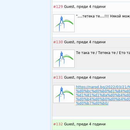
#129
Guest,
преди 4 години
"....тетека те....!!! Някой мо
#130
Guest,
преди 4 години
Те така те / Тетека те / Ето
#131
Guest,
преди 4 години
https://narod.bg/2022/0
%d0%bc%d0%b0%d1%84%d0
%d1%81%d1%8a%d0%b4%d0
%d0%b4%d0%b0%d0%b4%d0
%d0%b7%d0%b0/
#132
Guest,
преди 4 години