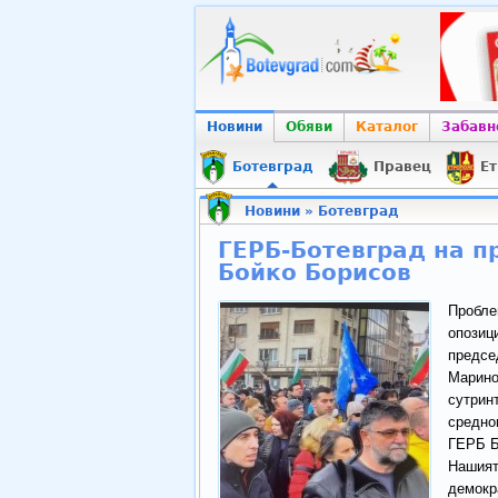
Новини
Обяви
Каталог
Забавн
Ботевград
Правец
Ет
Новини
»
Ботевград
ГЕРБ-Ботевград на п
Бойко Борисов
Проблем
опозици
предсе
Марино
сутрин
средно
ГЕРБ Б
Нашият 
демокр