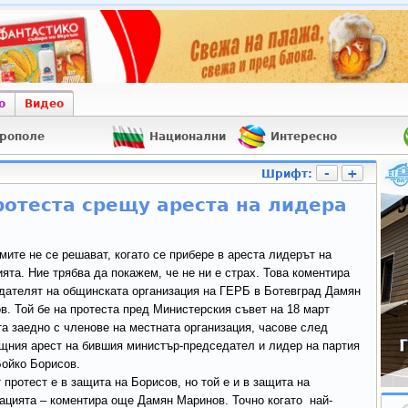
о
Видео
рополе
Национални
Интересно
-
+
Шрифт:
ротеста срещу ареста на лидера
ите не се решават, когато се прибере в ареста лидерът на
ята. Ние трябва да покажем, че не ни e страх. Това коментира
дателят на общинската организация на ГЕРБ в Ботевград Дамян
в. Той бе на протеста пред Министерския съвет на 18 март
та заедно с членове на местната организация, часове след
щния арест на бившия министър-председател и лидер на партия
ойко Борисов.
протест е в защита на Борисов, но той е и в защита на
ацията – коментира още Дамян Маринов. Точно когато най-