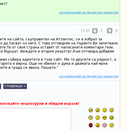
ект?
сигнализирай за неуместен коментар
(+1)
1
0
ите на сайта, съуправител на Атлантис, си е избрал за
о да пасват нз него. С това отговарям на първото Ви запитване.
ете.Те от своя страна оставят от написаните коментари тези,
ги бършат. Виждате и втория резултат.Към отговора добавям
акво събира идиотите в този сайт. Ми то другите са рядкост, а
гарета е вярна. Още не обелил и дума и двамата най-ярки
ите в града се явиха. Пишете."
сигнализирай за неуместен коментар
следваща »
ползвайте нецензурни и обидни изрази!