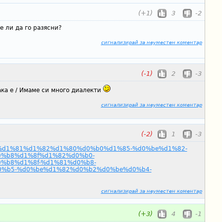
(+1)
3
-2
же ли да го разясни?
сигнализирай за неуместен коментар
(-1)
2
-3
 така е / Имаме си много диалекти
сигнализирай за неуместен коментар
(-2)
1
-3
3/21/%d1%81%d1%82%d1%80%d0%b0%d1%85-%d0%be%d1%82-
%b8%d1%8f%d1%82%d0%b0-
%b8%d1%8f-%d1%81%d0%b8-
%b5-%d0%be%d1%82%d0%b2%d0%be%d0%b4-
сигнализирай за неуместен коментар
(+3)
4
-1