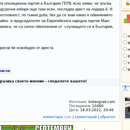
та опозиционна партия в България ГЕРБ ясно заяви, че тръгва
едсрочни избори още тази есен, последва арест на лидера й. И
еотложност, по тъмна доба, без да се знае какво е обвинението.
айно и председателят на Европейската народна партия Макс
написа, че са силно обезпокоени от случващото се в България,
Н
В
рисов бе освободен от ареста.
Н
В
У
В
рисов
разиха своето мнение - споделете вашето!
Източник:
botevgrad.com
Посещения:
10480
Дата:
18.03.2022, 20:46
коментари
|
коментирай
|
обратно
(133)