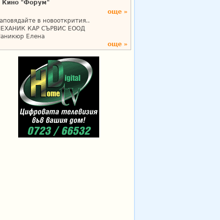
Кино "Форум"
още »
аповядайте в новооткрития..
ЕХАНИК КАР СЪРВИС ЕООД
аникюр Елена
още »