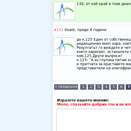
130, от кой край е този диал
#133
Guest,
преди 4 години
до к.125 Един от собствениц
редакционен екип хора, коит
Резултатът го виждате и чет
които харесват, останалите 
ком.125.Други въпроси?
к.125: "А аз глупака питам к
и притчата за краставите ма
представители на олигофрен
« предишна
1
2
3
4
5
6
7
Изразете вашето мнение:
Моля, спазвайте добрия тон и не из