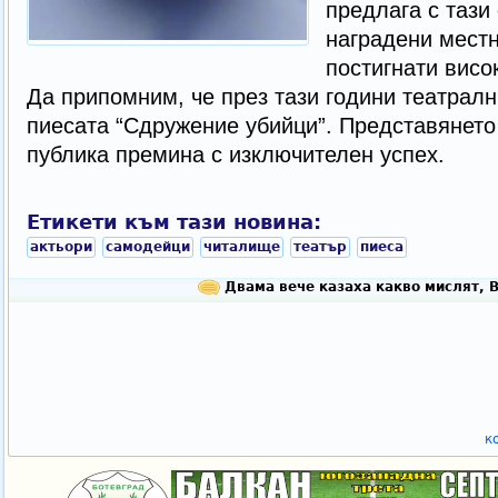
предлага с тази
наградени местн
постигнати висо
Да припомним, че през тази години театралн
пиесата “Сдружение убийци”. Представянето
публика премина с изключителен успех.
Етикети към тази новина:
актьори
самодейци
читалище
театър
пиеса
Двама вече казаха какво мислят, 
к