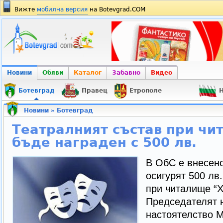
Вижте
мобилна версия
на Botevgrad.COM
Новини
Обяви
Каталог
Забавно
Видео
Ботевград
Правец
Етрополе
Н
Новини
»
Ботевград
Театралният състав при ч
бъде награден с 500 лв.
В ОбС е внесен
осигурят 500 лв
при читалище “Х
Председателят 
настоятелство 