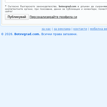
*
Съгласно българското законодателство,
botevgrad.com
е длъжен да съхранява
компетентните органи, при поискване, данни за публикации и коментари, помес
сайта!
Персонализирайте профила си
за нас
|
за реклама
|
контакти
|
мобилна в
© 2026.
Botevgrad.com.
Всички права запазени.