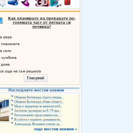
Как планирате да прекарате по-
голямата част от лятната си
почивка?
а море
 планината
а село
 чужбина
 дома
се още не съм решил/а
Гласувай
Последните местни новини
Община Ботевград търси специа..
Община Ботевград обяви общест..
Мъж е задържан за нанесен поб..
Засилени проверки на Е-79 кра..
Регионалният представител на ..
В събота е първото домакинств..
Александър Везенков отново за..
още местни новини »