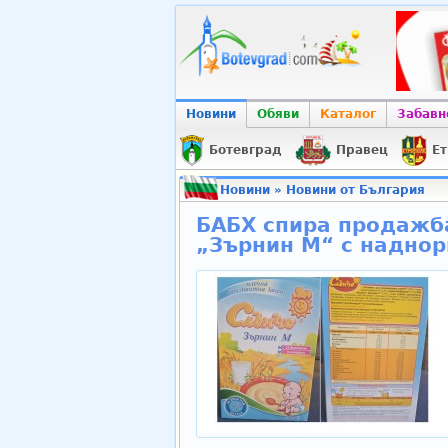
Новини
Обяви
Каталог
Забавн
Ботевград
Правец
Ет
Новини
»
Новини от България
БАБХ спира продажб
„Зърнин М“ с надно