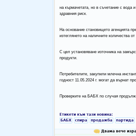
на кърмачетата, но в съчетание с вода 
здравния риск.
На основание становището агенцията пре
изтеглянето на наличните количества от
С цел установяване източника на замърс
продукти.
Потребителите, закупили млечна инстант
годност 11.05.2024 г. могат да върнат пр
Проверките на БАБХ по случая продълж
Етикети към тази новина:
БАБХ
спира
продажба
партида
Двама вече изра