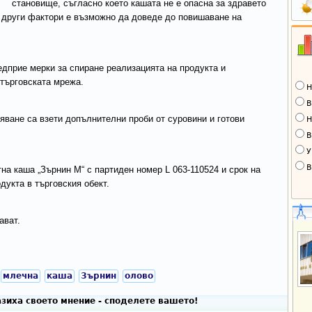
становище, съгласно което кашата не е опасна за здравето
и други фактори е възможно да доведе до повишаване на
дприе мерки за спиране реализацията на продукта и
 търговската мрежа.
Н
В
яване са взети допълнителни проби от суровини и готови
Н
В
У
В
на каша „Зърнин М“ с партиден номер L 063-110524 и срок на
одукта в търговския обект.
ават.
млечна
каша
Зърнин
олово
зиха своето мнение - споделете вашето!