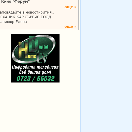
Кино "Форум"
още »
аповядайте в новооткрития..
ЕХАНИК КАР СЪРВИС ЕООД
аникюр Елена
още »