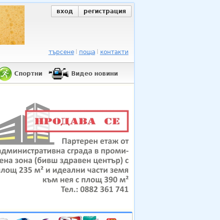
вход
регистрация
търсене
поща
контакти
Спортни
Видео новини