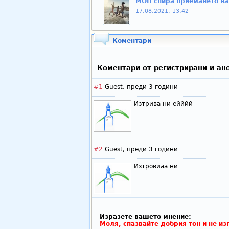
МОН спира приемането на 
17.08.2021, 13:42
Коментари
Коментари от регистрирани и ан
#1
Guest,
преди 3 години
Изтрива ни ейййй
#2
Guest,
преди 3 години
Изтровиаа ни
Изразете вашето мнение:
Моля, спазвайте добрия тон и не из