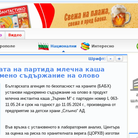
о
Видео
рополе
Национални
Интересно
-
+
Шрифт:
ата на партида млечна каша
рмено съдържание на олово
Българската агенция по безопасност на храните (БАБХ)
установи наднормено съдържание на олово в продукт
млечна инстантна каша „Зърнин М“ с партиден номер L 063-
11.05.24 и срок на годност до 11.05.2024 г., произведена от
предприятие за детски храни „Слънчо“ АД.
Във връзка с установеното в лабораторния анализ, Центъра
за оценка на риска по хранителната верига (ЦОРХВ) изготви