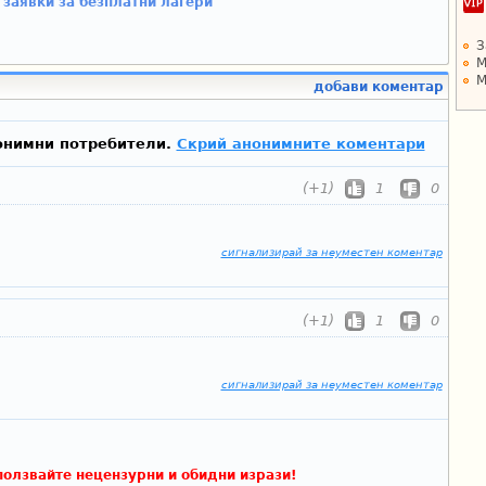
заявки за безплатни лагери
З
М
М
добави коментар
онимни потребители.
Скрий анонимните коментари
(+1)
1
0
сигнализирай за неуместен коментар
(+1)
1
0
сигнализирай за неуместен коментар
ползвайте нецензурни и обидни изрази!