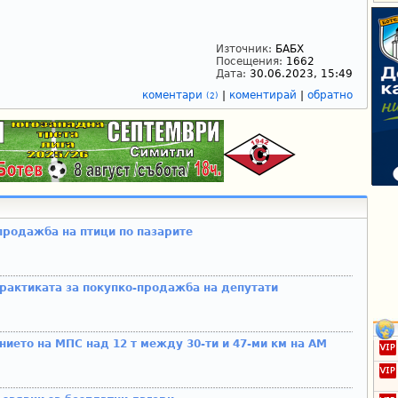
Източник:
БАБХ
Посещения:
1662
Дата:
30.06.2023, 15:49
коментари
|
коментирай
|
обратно
(2)
продажба на птици по пазарите
рактиката за покупко-продажба на депутати
нието на МПС над 12 т между 30-ти и 47-ми км на АМ