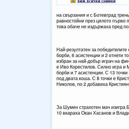
виж всички снимки
на свързания и с Ботевград трен
равностойни през цялото първо п
това обаче не издържаха пред по
Най-резултатен за победителите 
борби, 6 асистенции и 2 отнети т
избран за най-добър играч на фи
е Иво Корестилов. Силно игра и 
борби и 7 асистенции. С 13 точки
под двата коша. С 8 точки е Крис
Николов, по 2 добавиха Кристиян
За Шумен страхотен мач изигра Б
10 вкараха Окан Хасанов и Влад