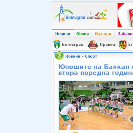
Новини
Обяви
Каталог
Забавн
Ботевград
Правец
Ет
Новини
»
Спорт
Юношите на Балкан 
втора поредна годин