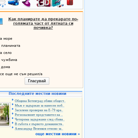
Как планирате да прекарате по-
голямата част от лятната си
почивка?
а море
 планината
а село
 чужбина
 дома
се още не съм решил/а
Гласувай
Последните местни новини
Община Ботевград обяви общест..
Мъж е задържан за нанесен поб..
Засилени проверки на Е-79 кра..
Регионалният представител на ..
Четирима задържани след сбива..
В събота е първото домакинств..
Александър Везенков отново за..
още местни новини »