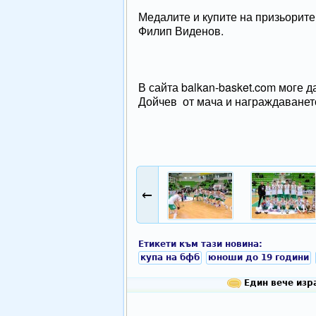
Медалите и купите на призьорите
Филип Виденов.
В сайта balkan-basket.com моге 
Дойчев от мача и награждаванет
←
Етикети към тази новина:
купа на бфб
юноши до 19 години
Един вече изра