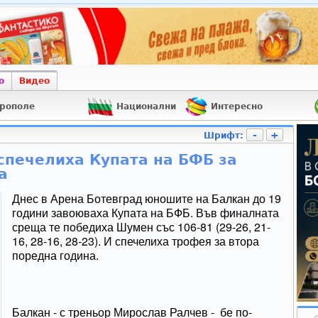
о
Видео
рополе
Национални
Интересно
-
+
Шрифт:
спечелиха Купата на БФБ за
а
Днес в Арена Ботевград юношите на Балкан до 19
години завоюваха Купата на БФБ. Във финалната
среща те победиха Шумен със 106-81 (29-26, 21-
16, 28-16, 28-23). И спечелиха трофея за втора
поредна година.
Балкан - с треньор Мирослав Ралчев - бе по-