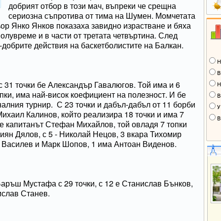
добрият отбор в този мач, въпреки че срещна
сериозна съпротива от тима на Шумен. Момчетата
ьор Янко Янков показаха завидно израстване и бяха
олувреме и в части от третата четвъртина. След
-добрите действия на баскетболистите на Балкан.
Н
В
с 31 точки бе Александър Гавалюгов. Той има и 6
Н
опки, има най-висок коефициент на полезност. И бе
В
налния турнир. С 23 точки и дабъл-дабъл от 11 борби
У
Михаил Калинов, който реализира 18 точки и има 7
В
 е капитанът Стефан Михайлов, той овладя 7 топки
тиян Дялов, с 5 - Николай Нецов, 3 вкара Тихомир
 Василев и Марк Шопов, 1 има Антоан Виденов.
аръш Мустафа с 29 точки, с 12 е Станислав Бънков,
ислав Станев.