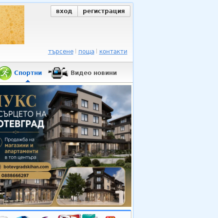
вход
регистрация
търсене
поща
контакти
Спортни
Видео новини