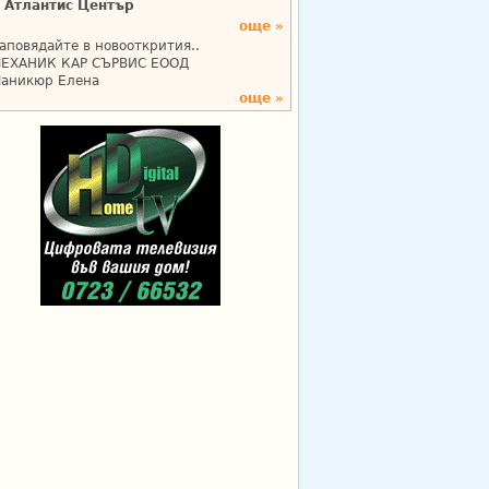
Атлантис Център
още »
аповядайте в новооткрития..
ЕХАНИК КАР СЪРВИС ЕООД
аникюр Елена
още »