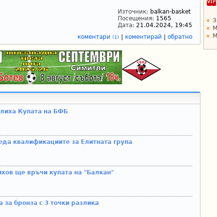
Източник:
balkan-basket
Посещения:
1565
З
Дата:
21.04.2024, 19:45
М
М
коментари
|
коментирай
|
обратно
(1)
лиха Купата на БФБ
еда квалификациите за Елитната група
ов ще връчи купата на "Балкан"
 за бронза с 3 точки разлика