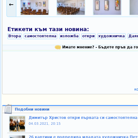
←
Етикети към тази новина:
Втора
самостоятелна
изложба
откри
художничка
Дая
Имате мнение? - Бъдете пръв да го
к
Подобни новини
Димитър Христов откри първата си самостоятелна
04.03.2021, 20:15
26 картини е подредила младата художничка Петя