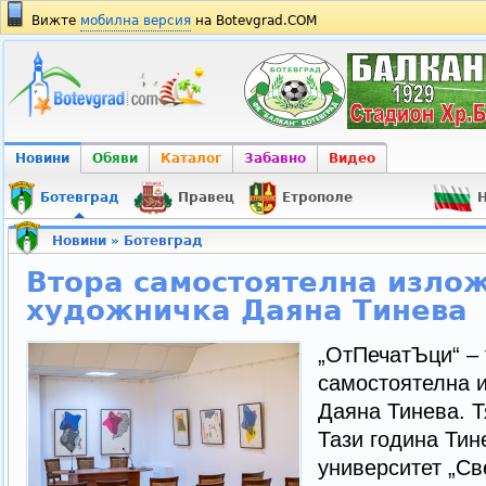
Вижте
мобилна версия
на Botevgrad.COM
Новини
Обяви
Каталог
Забавно
Видео
Ботевград
Правец
Етрополе
Н
Новини
»
Ботевград
Втора самостоятелна изло
художничка Даяна Тинева
„ОтПечатЪци“ – 
самостоятелна 
Даяна Тинева. Т
Тази година Ти
университет „Св