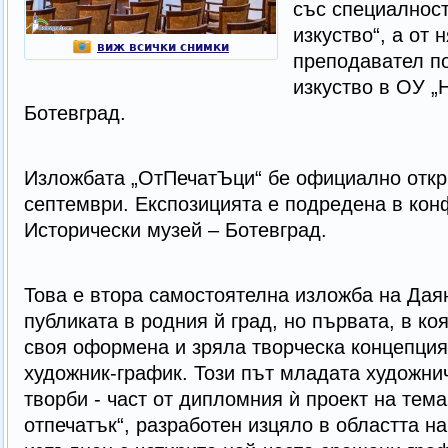
със специалност
изкуство“, а от 
виж всички снимки
преподавател п
изкуство в ОУ „
Ботевград.
Изложбата „ОтПечатЪци“ бе официално откри
септември. Експозицията е подредена в кон
Исторически музей – Ботевград.
Това е втора самостоятелна изложба на Дая
публиката в родния й град, но първата, в ко
своя оформена и зряла творческа концепция
художник-график. Този път младата художнич
творби - част от дипломния ѝ проект на тем
отпечатък“, разработен изцяло в областта на