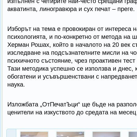
изпълнен с четирите най-често срещани граф
акватинта, линогравюра и сух печат – преге.
Изборът на тема е провокиран от интереса 
психологията, и по-конкретно от метода на 
Херман Рошах, който в началото на 20 век с
изследване на подсъзнателните мисли на чо
психичното състояние, чрез проактивен тест
Тази методика успешно се използва и днес, к
обогатени и усъвършенствани с напредване
наука.
Изложбата „ОтПечатЪци“ ще бъде на разпол
ценители на изкуството до средата на месец