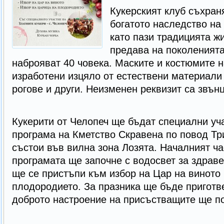
Кукерският клуб съхран
богатото наследство на
като пази традицията жи
предава на поколенията
наброяват 40 човека. Маските и костюмите н
изработени изцяло от естествени материали 
рогове и други. Неизменен реквизит са звънц
Кукерити от Челопеч ще бъдат специални уч
програма на Кметство Скравена по повод Тр
състои във вилна зона Лозята. Началният ча
програмата ще започне с водосвет за здраве
ще се пристъпи към избор на Цар на виното
плодородието. За празника ще бъде приготве
доброто настроение на присъстващите ще по