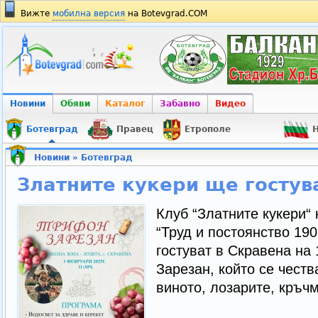
Вижте
мобилна версия
на Botevgrad.COM
Новини
Обяви
Каталог
Забавно
Видео
Ботевград
Правец
Етрополе
Н
Новини
»
Ботевград
Златните кукери ще гостув
Клуб “Златните кукери“
“Труд и постоянство 190
гостуват в Скравена на
Зарезан, който се честв
виното, лозарите, кръч