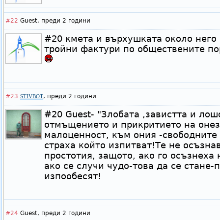
#22
Guest,
преди 2 години
#20 кмета и върхушката около него 
тройни фактури по обществените по
#23
,
преди 2 години
STIVBOT
#20 Guest- "Злобата ,завистта и лошо
отмъщението и прикритието на онез
малоценност, към ония -свободните
страха който изпитват!Те не осъзна
простотия, защото, ако го осъзнеха н
ако се случи чудо-това да се стане-
изпообесят!
#24
Guest,
преди 2 години