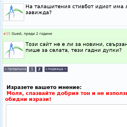
На талашитения стивбот идиот има л
завижда?
#25
Guest,
преди 2 години
Този сайт не е ли за новини, свърза
пише за селата, тези гадни дупки?
« предишна
1
2
следваща »
Изразете вашето мнение:
Моля, спазвайте добрия тон и не използ
обидни изрази!