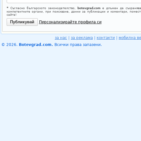
*
Съгласно българското законодателство,
botevgrad.com
е длъжен да съхранява
компетентните органи, при поискване, данни за публикации и коментари, помес
сайта!
Персонализирайте профила си
за нас
|
за реклама
|
контакти
|
мобилна в
© 2026.
Botevgrad.com.
Всички права запазени.