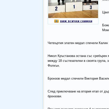
Цвет
виж всички снимки
Божи
Моми
Четвъртия златен медал спечели Калин 
Никол Кръстанова остана със сребърен 
между 18 състезателки в своята група, 
Фолкън.
Бронзов медал спечели Виктория Василе
След приключване на втория етап от дър
бронзови.