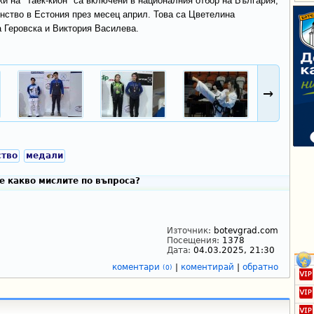
и на "Таек-кион" са включени в националния отбор на България,
нство в Естония през месец април. Това са Цветелина
 Геровска и Виктория Василева.
→
тво
медали
е какво мислите по въпроса?
Източник:
botevgrad.com
Посещения:
1378
Дата:
04.03.2025, 21:30
коментари
|
коментирай
|
обратно
(0)