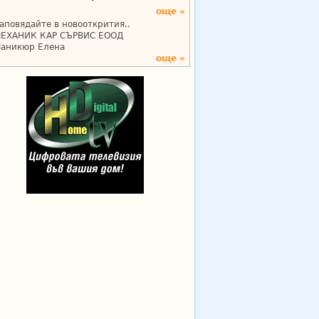
още »
аповядайте в новооткрития..
ЕХАНИК КАР СЪРВИС ЕООД
аникюр Елена
още »