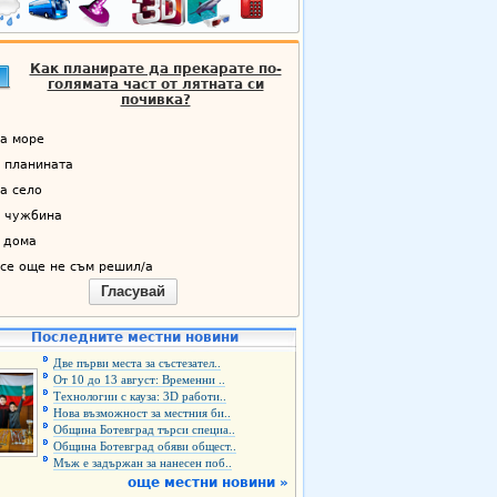
Как планирате да прекарате по-
голямата част от лятната си
почивка?
а море
 планината
а село
 чужбина
 дома
се още не съм решил/а
Гласувай
Последните местни новини
Две първи места за състезател..
От 10 до 13 август: Временни ..
Технологии с кауза: 3D работи..
Нова възможност за местния би..
Община Ботевград търси специа..
Община Ботевград обяви общест..
Мъж е задържан за нанесен поб..
още местни новини »