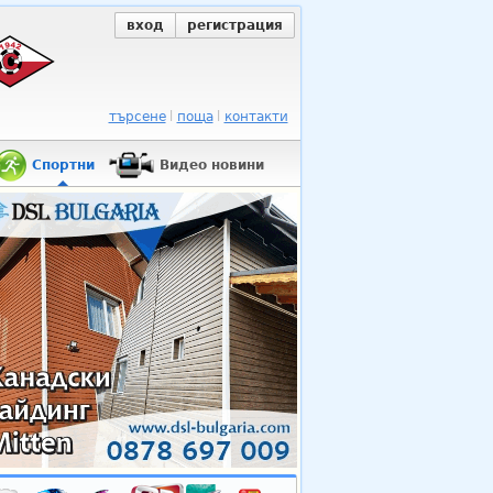
вход
регистрация
търсене
поща
контакти
Спортни
Видео новини