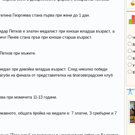
елина Георгиева стана първа при жени до 1 дан.
дар Петков е златен медалист при юноши младша възраст, а
чл Пенев стана пръв при юноши старша възраст.
Н
В
Н
Петков при мъжете.
В
У
медал при девойки младша възраст. След няколко победи
В
загуби на финала от представителка на благоевградския клуб
ва при момичета 11-13 години.
жавното, общата бройка на медали е: 7 златни, 3 сребърни и 7