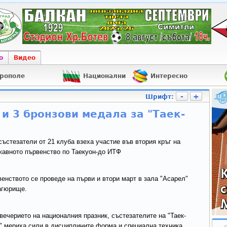
о
Видео
рополе
Национални
Интересно
-
+
Шрифт:
 и 3 бронзови медала за "Таек-
състезатели от 21 клуба взеха участие във втория кръг на
авното първенство по Таекуон-до ИТФ
енството се проведе на първи и втори март в зала "Асарел"
агюрище.
вечерието на националния празник, състезателите на "Таек-
" мериха сили в дисциплините форма и специална техника.