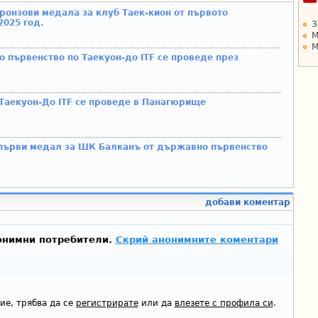
бронзови медала за клуб Таек-кион от първото
2025 год.
З
М
М
 първенство по Таекуон-до ITF се проведе през
Таекуон-До ITF се проведе в Панагюрище
първи медал за ШК Балканъ от държавно първенство
добави коментар
онимни потребители.
Скрий анонимните коментари
ие, трябва да се
регистрирате
или да
влезете с профила си
.