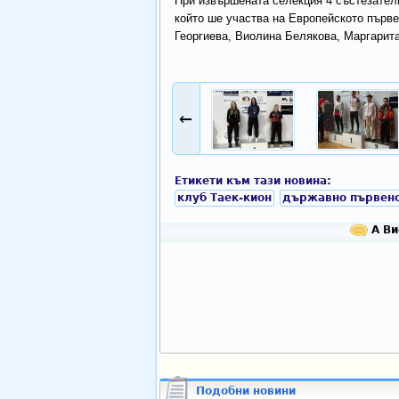
При извършената селекция 4 състезателк
който ше участва на Европейското първе
Георгиева, Виолина Белякова, Маргарита
←
Етикети към тази новина:
клуб Таек-кион
държавно първенс
А Ви
Подобни новини