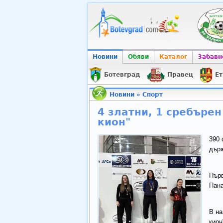
Новини
Обяви
Каталог
Забавн
Ботевград
Правец
Ет
Новини
»
Спорт
4 златни, 1 сребърен
кион"
390 
държ
Първ
Пан
В на
кион