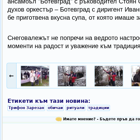
ансамбъл "Ботевград" с ръководител Стоян
духов оркестър – Ботевград с диригент Иван
бе приготвена вкусна супа, от която имаше з
Снеговалежът не попречи на ведрото настро
моменти на радост и уважение към традицият
←
Етикети към тази новина:
Трифон Зарезан
обичаи
ритуали
традиции
Имате мнение? - Бъдете пръв да го