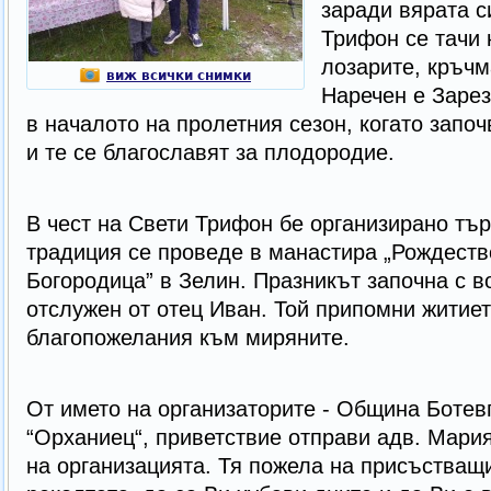
заради вярата с
Трифон се тачи 
лозарите, кръчм
виж всички снимки
Наречен е Зарез
в началото на пролетния сезон, когато започ
и те се благославят за плодородие.
В чест на Свети Трифон бе организирано тър
традиция се проведе в манастира „Рождеств
Богородица” в Зелин. Празникът започна с в
отслужен от отец Иван. Той припомни житиет
благопожелания към миряните.
От името на организаторите - Oбщина Ботев
“Орханиец“, приветствие отправи адв. Мари
на организацията. Тя пожела на присъстващи