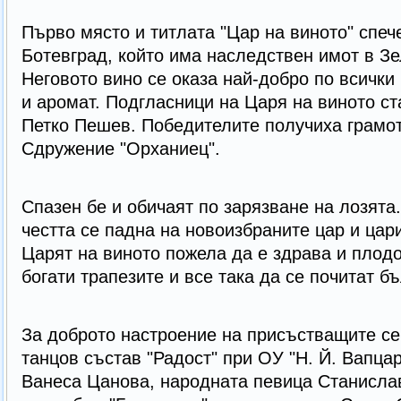
Първо място и титлата "Цар на виното" спе
Ботевград, който има наследствен имот в Зе
Неговото вино се оказа най-добро по всички 
и аромат. Подгласници на Царя на виното ст
Петко Пешев. Победителите получиха грамот
Сдружение "Орханиец".
Спазен бе и обичаят по зарязване на лозята.
честта се падна на новоизбраните цар и цар
Царят на виното пожела да е здрава и плодо
богати трапезите и все така да се почитат б
За доброто настроение на присъстващите се
танцов състав "Радост" при ОУ "Н. Й. Вапца
Ванеса Цанова, народната певица Станисла