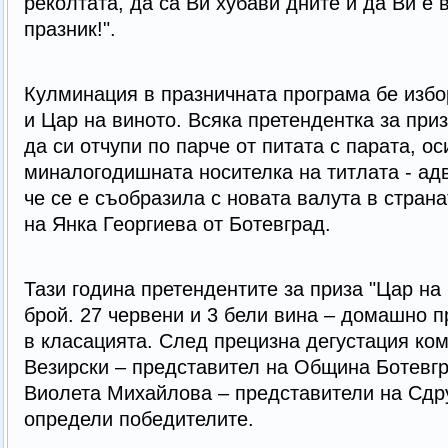
реколтата, да са Ви хубави дните и да Ви е 
празник!".
Кулминация в празничната програма бе избо
и Цар на виното. Всяка претендентка за пр
да си отчупи по парче от питата с парата, ос
миналогодишната носителка на титлата - адв
че се е съобразила с новата валута в стран
на Янка Георгиева от Ботевград.
Тази година претендентите за приза "Цар на
брой. 27 червени и 3 бели вина – домашно п
в класацията. След прецизна дегустация ком
Везирски – представител на Община Ботевгр
Виолета Михайлова – представители на Сдр
определи победителите.