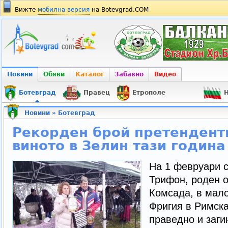
Вижте
мобилна версия
на Botevgrad.COM
Новини
Обяви
Каталог
Забавно
Видео
Ботевград
Правец
Етрополе
Н
Новини
»
Ботевград
Рекорден брой претенденти
виното в Зелин тази година
На 1 февруари с
Трифон, роден ок
Комсада, в мало
Фригия в Римск
праведно и заги