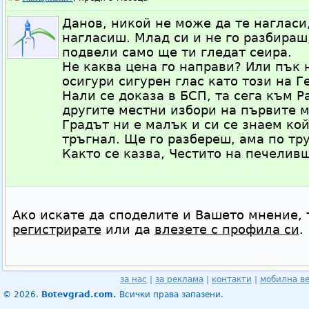
Данов, никой не може да те нагласи,
нагласиш. Млад си и не го разбираш,
подвели само ще ти гледат сеира.
Не каква цена го направи? Или пък 
осигури сигурен глас като този на Г
Нали се доказа в БСП, та сега към Р
другите местни избори на първите 
Градът ни е малък и си се знаем кой
тръгнал. Ще го разбереш, ама по тр
Както се казва, Честито на печелив
Ако искате да споделите и Вашето мнение, 
регистрирате
или да
влезете с профила си
.
за нас
|
за реклама
|
контакти
|
мобилна в
© 2026.
Botevgrad.com.
Всички права запазени.