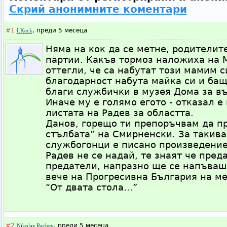
Скрий анонимните коментари
#1
,
преди 5 месеца
I.Keck
Няма на кок да се метне, родителит
партии. Какъв тормоз наложиха на 
оттегли, че са набутат този мамим с
благодарност набута майка си и бащ
благи службички в музея Дома за въ
Иначе му е голямо егото - отказал е
листата на Радев за областта.
Данов, горещо ти препоръчвам да п
стълбата” на Смирненски. За такив
службогонци е писано произведениет
Радев не се надай, те знаят че пред
предатели, напразно ще се напъваш
вече на Прогресивна България на ме
“От двата стола…”
#2
,
преди 5 месеца
Nikolay.Rachev