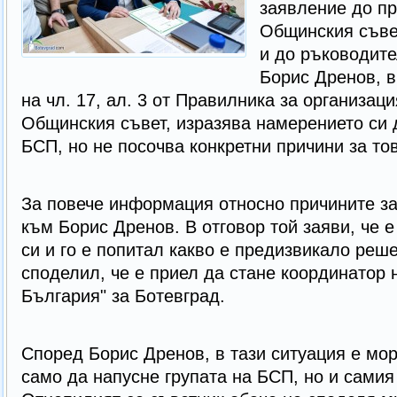
заявление до п
Общинския съвет
и до ръководите
Борис Дренов, в
на чл. 17, ал. 3 от Правилника за организац
Общинския съвет, изразява намерението си 
БСП, но не посочва конкретни причини за то
За повече информация относно причините за
към Борис Дренов. В отговор той заяви, че е
си и го е попитал какво е предизвикало реш
споделил, че е приел да стане координатор 
България" за Ботевград.
Според Борис Дренов, в тази ситуация е мо
само да напусне групата на БСП, но и самия