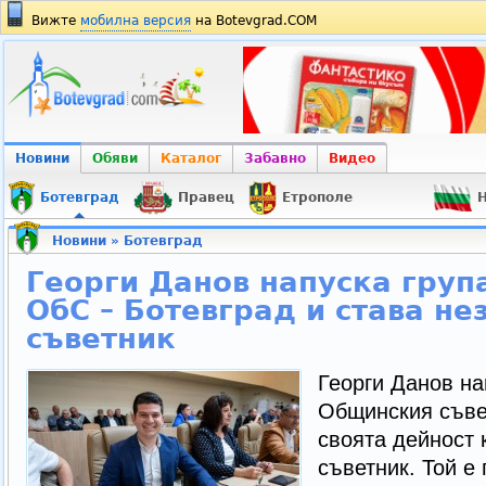
Вижте
мобилна версия
на Botevgrad.COM
Новини
Обяви
Каталог
Забавно
Видео
Ботевград
Правец
Етрополе
Н
Новини
»
Ботевград
Георги Данов напуска груп
ОбС – Ботевград и става не
съветник
Георги Данов на
Общинския съве
своята дейност 
съветник. Той е