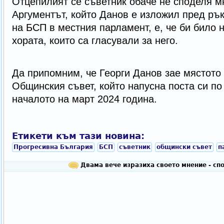
Отцепилият се съветник обаче не споделя мн
Аргументът, който Данов е изложил пред ръ
на БСП в местния парламент, е, че би било 
хората, които са гласували за него.
Да припомним, че Георги Данов зае мястото
Общинския съвет, който напусна поста си по
началото на март 2024 година.
Етикети към тази новина:
Прогресивна България
БСП
съветник
общински съвет
п
Двама вече изразиха своето мнение - сп