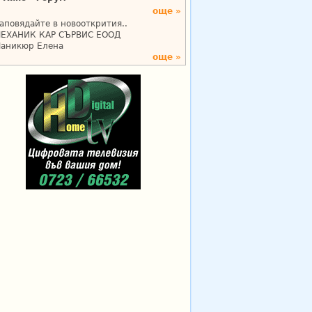
още »
аповядайте в новооткрития..
ЕХАНИК КАР СЪРВИС ЕООД
аникюр Елена
още »