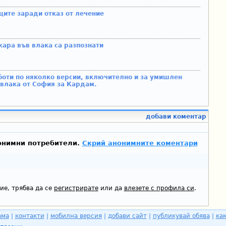
ите заради отказ от лечение
ара във влака са разпознати
оти по няколко версии, включително и за умишлен
 влака от София за Кардам.
добави коментар
онимни потребители.
Скрий анонимните коментари
ие, трябва да се
регистрирате
или да
влезете с профила си
.
ама
|
контакти
|
мобилна версия
|
добави сайт
|
публикувай обява
|
как