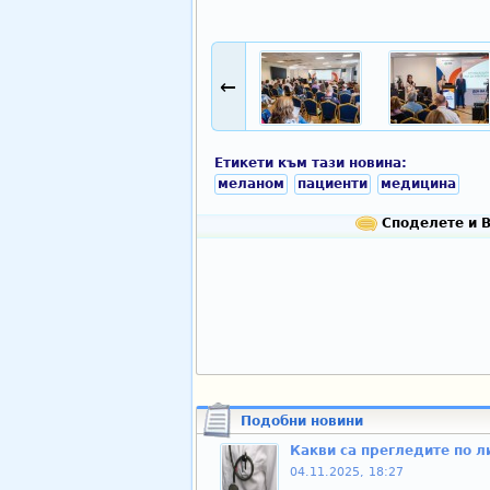
←
Етикети към тази новина:
меланом
пациенти
медицина
Споделете и В
Подобни новини
Какви са прегледите по л
04.11.2025, 18:27