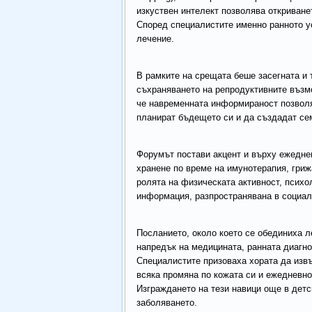
изкуствен интелект позволява откриване
Според специалистите именно ранното у
лечение.
В рамките на срещата беше засегната и т
съхраняването на репродуктивните възм
че навременната информираност позволя
планират бъдещето си и да създадат се
Форумът постави акцент и върху ежеднев
хранене по време на имунотерапия, гри
ролята на физическата активност, психо
информация, разпространявана в социал
Посланието, около което се обединиха л
напредък на медицината, ранната диагно
Специалистите призоваха хората да изв
всяка промяна по кожата си и ежедневн
Изграждането на тези навици още в детс
заболяването.