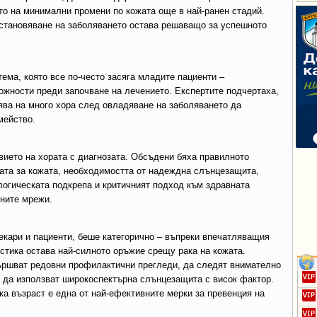
то на минимални промени по кожата още в най-ранен стадий.
становяване на заболяването остава решаващо за успешното
ема, която все по-често засяга младите пациенти –
ожности преди започване на лечението. Експертите подчертаха,
ва на много хора след овладяване на заболяването да
мейство.
ието на хората с диагнозата. Обсъдени бяха правилното
жата за кожата, необходимостта от надеждна слънцезащита,
логическата подкрепа и критичният подход към здравната
ните мрежи.
екари и пациенти, беше категорично – въпреки впечатляващия
стика остава най-силното оръжие срещу рака на кожата.
ършват редовни профилактични прегледи, да следят внимателно
о да използват широкоспектърна слънцезащита с висок фактор.
ка възраст е една от най-ефективните мерки за превенция на