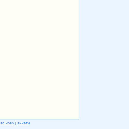
во ново
|
анкети