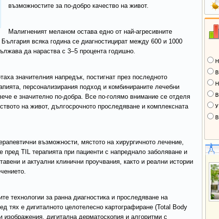
възможностите за по-добро качество на живот.
Малигненият меланом остава едно от най-агресивните
 България всяка година се диагностицират между 600 и 1000
ължава да нараства с 3–5 процента годишно.
Н
В
таха значителния напредък, постигнат през последното
Н
апията, персонализирания подход и комбинираните лечебни
В
 вече е значително по-добра. Все по-голямо внимание се отделя
еството на живот, дългосрочното проследяване и комплексната
У
В
терапевтични възможности, мястото на хирургичното лечение,
 пред TIL терапията при пациенти с напреднало заболяване и
тавени и актуални клинични проучвания, както и реални истории
чението.
те технологии за ранна диагностика и проследяване на
ед тях е дигиталното целотелесно картографиране (Total Body
и изображения, дигитална дерматоскопия и алгоритми с