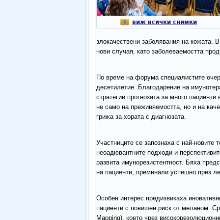
виж всички снимки
злокачествени заболявания на кожата. В
нови случая, като заболеваемостта прод
По време на форума специалистите очер
десетилетие. Благодарение на имунотер
стратегии прогнозата за много пациенти
не само на преживяемостта, но и на кач
грижа за хората с диагнозата.
Участниците се запознаха с най-новите 
неоадювантните подходи и перспективите
развита имунорезистентност. Бяха предс
на пациенти, преминали успешно през ле
Особен интерес предизвикаха иновативни
пациенти с повишен риск от меланом. Ср
Mapping), което чрез високорезолюционн