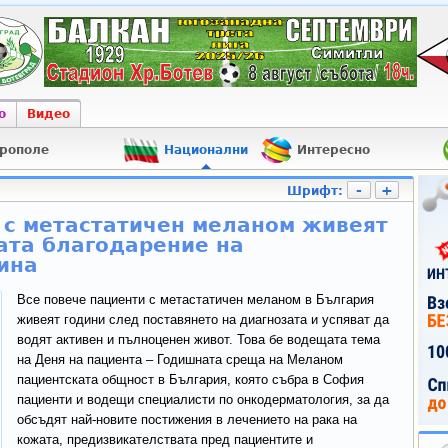
о
Видео
рополе
Национални
Интересно
-
+
Шрифт:
 с метастатичен меланом живеят
ата благодарение на
ина
Все повече пациенти с метастатичен меланом в България
живеят години след поставянето на диагнозата и успяват да
водят активен и пълноценен живот. Това бе водещата тема
на Деня на пациента – Годишната среща на Меланом
пациентската общност в България, която събра в София
пациенти и водещи специалисти по онкодерматология, за да
обсъдят най-новите постижения в лечението на рака на
кожата, предизвикателствата пред пациентите и