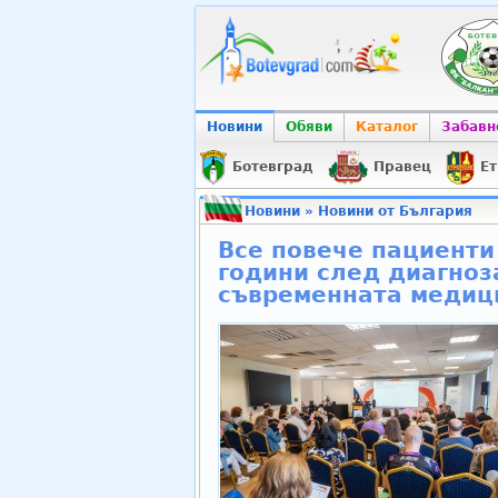
Новини
Обяви
Каталог
Забавн
Ботевград
Правец
Ет
Новини
»
Новини от България
Все повече пациенти
години след диагноз
съвременната медиц