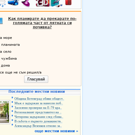
Как планирате да прекарате по-
голямата част от лятната си
почивка?
а море
 планината
а село
 чужбина
 дома
се още не съм решил/а
Гласувай
Последните местни новини
Община Ботевград обяви общест..
Мъж е задържан за нанесен поб..
Засилени проверки на Е-79 кра..
Регионалният представител на ..
Четирима задържани след сбива..
В събота е първото домакинств..
Александър Везенков отново за..
още местни новини »