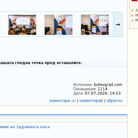
З
М
М
→
ашата гледна точка пред останалите.
Източник:
botevgrad.com
Посещения:
1114
Дата:
07.07.2026, 14:53
коментари
|
коментирай
|
обратно
(0)
иния на Здравната каса