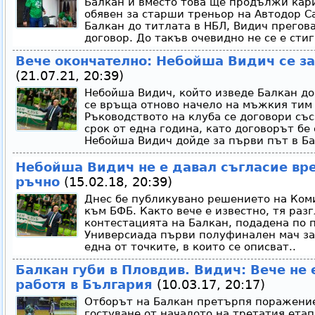
Балкан и вместо това ще продължи кари
обявен за старши треньор на Автодор С
Балкан до титлата в НБЛ, Видич прегова
договор. До такъв очевидно не се е стиг
Вече окончателно: Небойша Видич се з
(21.07.21, 20:39)
Небойша Видич, който изведе Балкан до
се връща отново начело на мъжкия тим 
Ръководството на клуба се договори със
срок от една година, като договорът бе
Небойша Видич дойде за първи път в Ба
Небойша Видич не е давал съгласие вре
ръчно
(15.02.18, 20:39)
Днес бе публикувано решението на Ком
към БФБ. Както вече е известно, тя раз
контестацията на Балкан, подадена по п
Универсиада първи полуфинален мач за
една от точките, в които се описват..
Балкан губи в Пловдив. Видич: Вече не 
работя в България
(10.03.17, 20:17)
Отборът на Балкан претърпя поражение
гостуване от началото на третатия етап