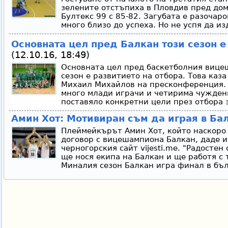
зелените отстъпиха в Пловдив пред до
Бултекс 99 с 85-82. Загубата е разочар
много близо до успеха. Но не успя да и
Основната цел пред Балкан този сезон е
(12.10.16, 18:49)
Основната цел пред баскетболния вице
сезон е развитието на отбора. Това каз
Михаил Михайлов на пресконференция. 
много млади играчи и четирима чужденц
поставяло конкретни цели през отбора з
Амин Хот: Мотивиран съм да играя в Ба
Плеймейкърът Амин Хот, който наскоро
договор с вицешампиона Балкан, даде 
черногорския сайт vijesti.me. "Радостен 
ще нося екипа на Балкан и ще работя с
Миналия сезон Балкан игра финал в бъл