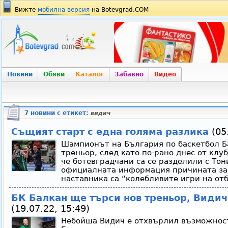
Вижте
мобилна версия
на Botevgrad.COM
Новини
Обяви
Каталог
Забавно
Видео
7 новини с етикет:
видич
Същият старт с една голяма разлика
(05.
Шампионът на България по баскетбол Б
треньор, след като по-рано днес от клу
че ботевградчани са се разделили с Тон
официалната информация причината за
наставника са “колебливите игри на отб
БК Балкан ще търси нов треньор, Видич
(19.07.22, 15:49)
Небойша Видич е отхвърлил възможност