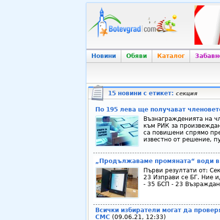
Новини
Обяви
Каталог
Забавн
15 новини с етикет:
секция
По 195 лева ще получават членовет
Възнагражденията на чл
към РИК за произвеждан
са повишени спрямо пре
известно от решение, п
„Продължаваме промяната“ води в 
Първи резултати от: Сек
23 Изправи се БГ. Ние и
- 35 БСП - 23 Възраждан
Всички избиратели могат да проверя
СМС
(09.06.21, 12:33)