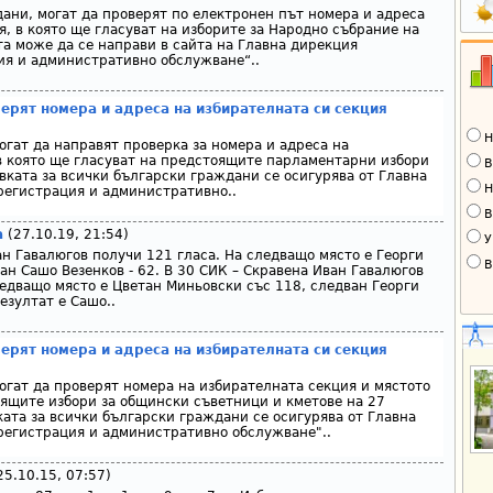
ани, могат да проверят по електронен път номера и адреса
, в която ще гласуват на изборите за Народно събрание на
та може да се направи в сайта на Главна дирекция
ия и административно обслужване“..
ерят номера и адреса на избирателната си секция
Н
огат да направят проверка за номера и адреса на
в която ще гласуват на предстоящите парламентарни избори
В
вката за всички български граждани се осигурява от Главна
Н
регистрация и административно..
В
а
(27.10.19, 21:54)
У
ан Гавалюгов получи 121 гласа. На следващо място е Георги
В
ан Сашо Везенков - 62. В 30 СИК – Скравена Иван Гавалюгов
ледващо място е Цветан Миньовски със 118, следван Георги
резултат е Сашо..
ерят номера и адреса на избирателната си секция
огат да проверят номера на избирателната секция и мястото
оящите избори за общински съветници и кметове на 27
ката за всички български граждани се осигурява от Главна
регистрация и административно обслужване"..
5.10.15, 07:57)