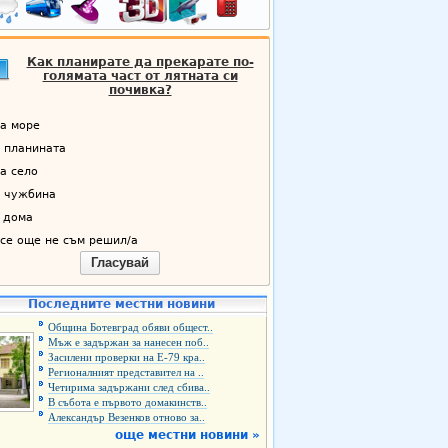
Как планирате да прекарате по-
голямата част от лятната си
почивка?
а море
 планината
а село
 чужбина
 дома
се още не съм решил/а
Гласувай
Последните местни новини
Община Ботевград обяви общест..
Мъж е задържан за нанесен поб..
Засилени проверки на Е-79 кра..
Регионалният представител на ..
Четирима задържани след сбива..
В събота е първото домакинств..
Александър Везенков отново за..
още местни новини »