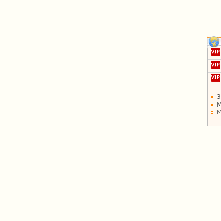
З
М
М