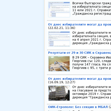
Всички български гражд
на избирателната секция
11 юли 2021 г. Справка
„Гражданска регистрац
От днес избирателите могат да пров
(22.02.21, 11:36)
От днес избирателите м
избирателната секция, 
на 4 април 2021 г. Спра
дирекция „Гражданска 
Резултати от 29 и 30 СИК в Скравен
В 29 СИК – Скравена Ив
Георгиев със 120, следв
получи 147 гласа. На с
Георгиев с 95, с трети 
От днес избирателите могат да пров
(16.09.19, 12:27)
От днес избирателите м
на гласуване за предст
октомври 2019 г. Справ
дирекция "Гражданска 
ОИК-Етрополе: Без секция в МБАЛ
(2