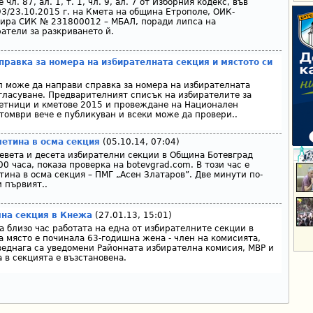
л. 87, ал. 1, т. 1, чл. 9, ал. 7 от Изборния кодекс, във
93/23.10.2015 г. на Кмета на община Етрополе, ОИК-
ира СИК № 231800012 – МБАЛ, поради липса на
атели за разкриването й.
правка за номера на избирателната секция и мястото си
л може да направи справка за номера на избирателната
 гласуване. Предварителният списък на избирателите за
етници и кметове 2015 и провеждане на Национален
томври вече е публикуван и всеки може да провери..
летина в осма секция
(05.10.14, 07:04)
девета и десета избирателни секции в Община Ботевград
00 часа, показа проверка на botevgrad.com. В този час е
тина в осма секция – ПМГ „Асен Златаров”. Две минути по-
и първият..
лна секция в Кнежа
(27.01.13, 15:01)
а близо час работата на една от избирателните секции в
а място е починала 63-годишна жена - член на комисията,
веднага са уведомени Районната избирателна комисия, МВР и
 в секцията е възстановена.