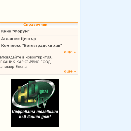
Справочник
Кино "Форум"
Атлантис Център
Комплекс "Ботевградски хан"
още »
аповядайте в новооткрития..
ЕХАНИК КАР СЪРВИС ЕООД
аникюр Елена
още »