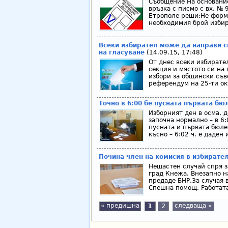
Съобщение На основание ч
връзка с писмо с вх. № 
Етрополе реши:Не форм
необходимия брой избир
Всеки избирател може да направи с
на гласуване
(14.09.15, 17:48)
От днес всеки избирате
секция и мястото си на
избори за общински съв
референдум на 25-ти ок
Точно в 6:00 бе пусната първата бю
Изборният ден в осма, 
започна нормално – в 6:
пусната и първата бюле
късно – 6:02 ч. е даден 
Почина член на комисия в избирате
Нещастен случай спря з
град Кнежа. Внезапно н
предаде БНР.За случая 
Спешна помощ. Работата
« предишна
1
2
следваща »